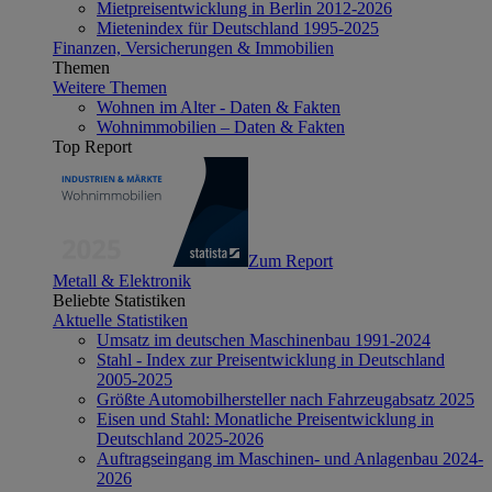
Mietpreisentwicklung in Berlin 2012-2026
Mietenindex für Deutschland 1995-2025
Finanzen, Versicherungen & Immobilien
Themen
Weitere Themen
Wohnen im Alter - Daten & Fakten
Wohnimmobilien – Daten & Fakten
Top Report
Zum Report
Metall & Elektronik
Beliebte Statistiken
Aktuelle Statistiken
Umsatz im deutschen Maschinenbau 1991-2024
Stahl - Index zur Preisentwicklung in Deutschland
2005-2025
Größte Automobilhersteller nach Fahrzeugabsatz 2025
Eisen und Stahl: Monatliche Preisentwicklung in
Deutschland 2025-2026
Auftragseingang im Maschinen- und Anlagenbau 2024-
2026