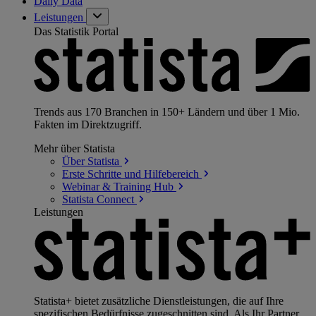
Daily Data
Leistungen
Das Statistik Portal
Trends aus 170 Branchen in 150+ Ländern und über 1 Mio.
Fakten im Direktzugriff.
Mehr über Statista
Über
Statista
Erste Schritte und
Hilfebereich
Webinar & Training
Hub
Statista
Connect
Leistungen
Statista+ bietet zusätzliche Dienstleistungen, die auf Ihre
spezifischen Bedürfnisse zugeschnitten sind. Als Ihr Partner