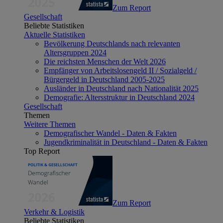
Zum Report
Gesellschaft
Beliebte Statistiken
Aktuelle Statistiken
Bevölkerung Deutschlands nach relevanten
Altersgruppen 2024
Die reichsten Menschen der Welt 2026
Empfänger von Arbeitslosengeld II / Sozialgeld /
Bürgergeld in Deutschland 2005-2025
Ausländer in Deutschland nach Nationalität 2025
Demografie: Altersstruktur in Deutschland 2024
Gesellschaft
Themen
Weitere Themen
Demografischer Wandel - Daten & Fakten
Jugendkriminalität in Deutschland - Daten & Fakten
Top Report
Zum Report
Verkehr & Logistik
Beliebte Statistiken