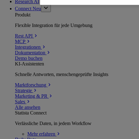
Research AI
Connect
Neu
Produkt
Flexible Integration für jede Umgebung
Rest API
MCP
Integrationen
Dokumentation
Demo buchen
KI-Assistenten
Schnelle Antworten, menschengeprüfte Insights
Marktforschung
Strategie
Marketing & PR
Sales
Alle ansehen
Statista Connect
Verlässliche Daten, in jedem Workflow
Mehr
erfahren