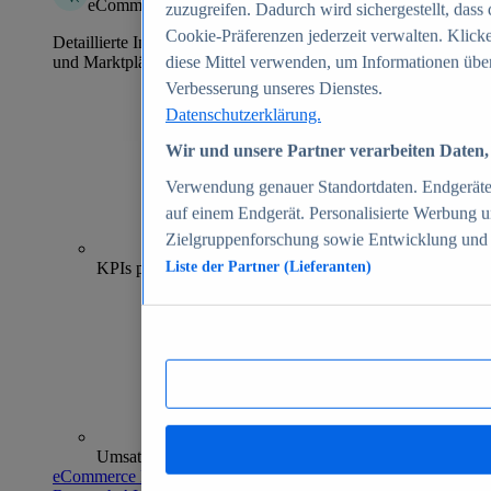
eCommerce Insights
zuzugreifen. Dadurch wird sichergestellt, dass 
Cookie-Präferenzen jederzeit verwalten. Klick
Detaillierte Informationen zu mehr als 39.000 Online-Shops
und Marktplätzen
diese Mittel verwenden, um Informationen über
Verbesserung unseres Dienstes.
Datenschutzerklärung.
Wir und unsere Partner verarbeiten Daten, 
Verwendung genauer Standortdaten. Endgeräteei
auf einem Endgerät. Personalisierte Werbung 
Zielgruppenforschung sowie Entwicklung und
70+
KPIs pro Shop
Liste der Partner (Lieferanten)
Umsatzanalysen und -prognosen
eCommerce Insights entdecken