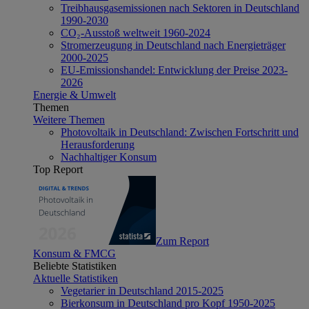
Treibhausgasemissionen nach Sektoren in Deutschland
1990-2030
CO₂-Ausstoß weltweit 1960-2024
Stromerzeugung in Deutschland nach Energieträger
2000-2025
EU-Emissionshandel: Entwicklung der Preise 2023-
2026
Energie & Umwelt
Themen
Weitere Themen
Photovoltaik in Deutschland: Zwischen Fortschritt und
Herausforderung
Nachhaltiger Konsum
Top Report
Zum Report
Konsum & FMCG
Beliebte Statistiken
Aktuelle Statistiken
Vegetarier in Deutschland 2015-2025
Bierkonsum in Deutschland pro Kopf 1950-2025