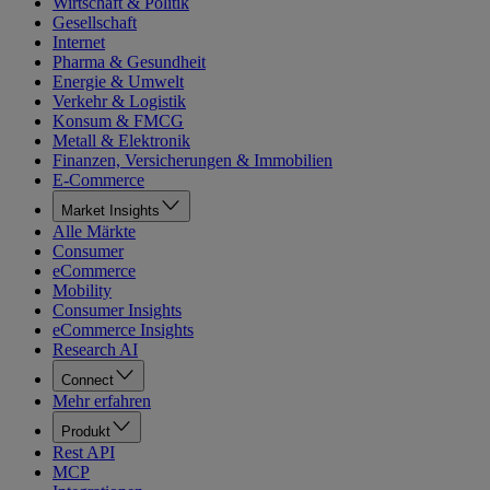
Wirtschaft & Politik
Gesellschaft
Internet
Pharma & Gesundheit
Energie & Umwelt
Verkehr & Logistik
Konsum & FMCG
Metall & Elektronik
Finanzen, Versicherungen & Immobilien
E-Commerce
Market Insights
Alle Märkte
Consumer
eCommerce
Mobility
Consumer Insights
eCommerce Insights
Research AI
Connect
Mehr erfahren
Produkt
Rest API
MCP