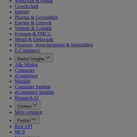
Wirtschaft & Politik
Gesellschaft
Internet
Pharma & Gesundheit
Energie & Umwelt
Verkehr & Logistik
Konsum & FMCG
Metall & Elektronik
Finanzen, Versicherungen & Immobilien
E-Commerce
Market Insights
Alle Märkte
Consumer
eCommerce
Mobility
Consumer Insights
eCommerce Insights
Research AI
Connect
Mehr erfahren
Produkt
Rest API
MCP