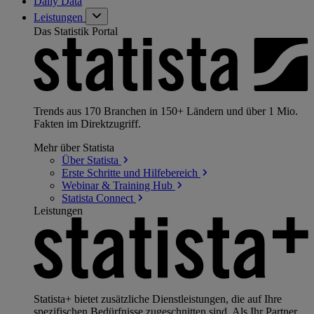
Daily Data
Leistungen
Das Statistik Portal
Trends aus 170 Branchen in 150+ Ländern und über 1 Mio.
Fakten im Direktzugriff.
Mehr über Statista
Über
Statista
Erste Schritte und
Hilfebereich
Webinar & Training
Hub
Statista
Connect
Leistungen
Statista+ bietet zusätzliche Dienstleistungen, die auf Ihre
spezifischen Bedürfnisse zugeschnitten sind. Als Ihr Partner