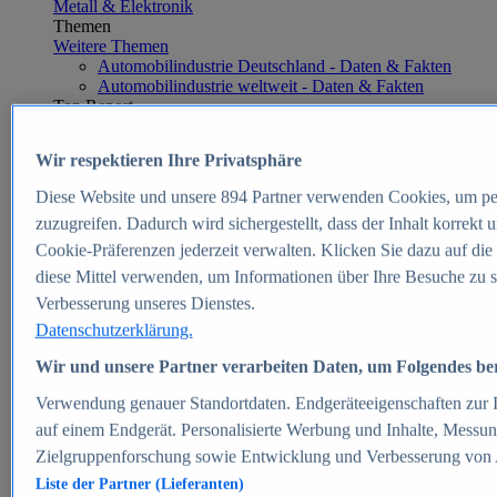
Metall & Elektronik
Themen
Weitere Themen
Automobilindustrie Deutschland - Daten & Fakten
Automobilindustrie weltweit - Daten & Fakten
Top Report
Wir respektieren Ihre Privatsphäre
Diese Website und unsere
894
Partner verwenden Cookies, um pe
Zum Report
zuzugreifen. Dadurch wird sichergestellt, dass der Inhalt korrekt
E-commerce
Cookie-Präferenzen jederzeit verwalten. Klicken Sie dazu auf die
Beliebte Statistiken
diese Mittel verwenden, um Informationen über Ihre Besuche zu s
Aktuelle Statistiken
E-Commerce - Entwicklung des Umsatzes in
Verbesserung unseres Dienstes.
Deutschland 1999-2025
Datenschutzerklärung.
Umsatz von Amazon in Deutschland und weltweit
2010-2025
Wir und unsere Partner verarbeiten Daten, um Folgendes bere
B2C-E-Commerce: Top-50 Online Shops in
Deutschland 2024
Verwendung genauer Standortdaten. Endgeräteeigenschaften zur Id
Marktanteile von Online-Zahlungsverfahren in
auf einem Endgerät. Personalisierte Werbung und Inhalte, Messu
Deutschland 2024
Zielgruppenforschung sowie Entwicklung und Verbesserung von
Umsatzstarke Warengruppen im Online-Handel in
Deutschland 2023-2025
Liste der Partner (Lieferanten)