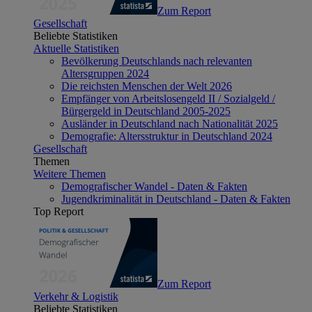
Zum Report
Gesellschaft
Beliebte Statistiken
Aktuelle Statistiken
Bevölkerung Deutschlands nach relevanten
Altersgruppen 2024
Die reichsten Menschen der Welt 2026
Empfänger von Arbeitslosengeld II / Sozialgeld /
Bürgergeld in Deutschland 2005-2025
Ausländer in Deutschland nach Nationalität 2025
Demografie: Altersstruktur in Deutschland 2024
Gesellschaft
Themen
Weitere Themen
Demografischer Wandel - Daten & Fakten
Jugendkriminalität in Deutschland - Daten & Fakten
Top Report
Zum Report
Verkehr & Logistik
Beliebte Statistiken