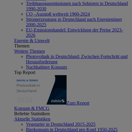
Treibhausgasemissionen nach Sektoren in Deutschland
1990-2030
CO₂-Ausstoß weltweit 1960-2024
Stromerzeugung in Deutschland nach Energieträger
2000-2025
EU-Emissionshandel: Entwicklung der Preise 2023-
2026
Energie & Umwelt
Themen
Weitere Themen
Photovoltaik in Deutschland: Zwischen Fortschritt und
Herausforderung
Nachhaltiger Konsum
Top Report
Zum Report
Konsum & FMCG
Beliebte Statistiken
Aktuelle Statistiken
Vegetarier in Deutschland 2015-2025
Bierkonsum in Deutschland pro Kopf 1950-2025