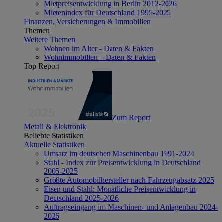
Mietpreisentwicklung in Berlin 2012-2026
Mietenindex für Deutschland 1995-2025
Finanzen, Versicherungen & Immobilien
Themen
Weitere Themen
Wohnen im Alter - Daten & Fakten
Wohnimmobilien – Daten & Fakten
Top Report
Zum Report
Metall & Elektronik
Beliebte Statistiken
Aktuelle Statistiken
Umsatz im deutschen Maschinenbau 1991-2024
Stahl - Index zur Preisentwicklung in Deutschland
2005-2025
Größte Automobilhersteller nach Fahrzeugabsatz 2025
Eisen und Stahl: Monatliche Preisentwicklung in
Deutschland 2025-2026
Auftragseingang im Maschinen- und Anlagenbau 2024-
2026