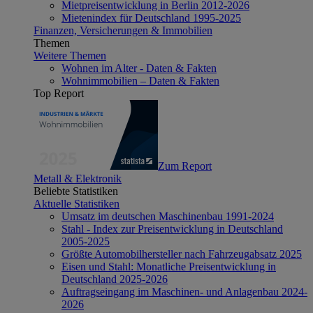
Mietpreisentwicklung in Berlin 2012-2026
Mietenindex für Deutschland 1995-2025
Finanzen, Versicherungen & Immobilien
Themen
Weitere Themen
Wohnen im Alter - Daten & Fakten
Wohnimmobilien – Daten & Fakten
Top Report
Zum Report
Metall & Elektronik
Beliebte Statistiken
Aktuelle Statistiken
Umsatz im deutschen Maschinenbau 1991-2024
Stahl - Index zur Preisentwicklung in Deutschland
2005-2025
Größte Automobilhersteller nach Fahrzeugabsatz 2025
Eisen und Stahl: Monatliche Preisentwicklung in
Deutschland 2025-2026
Auftragseingang im Maschinen- und Anlagenbau 2024-
2026