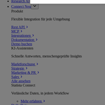
Research AI
Connect
Neu
Produkt
Flexible Integration für jede Umgebung
Rest API
MCP
Integrationen
Dokumentation
Demo buchen
KI-Assistenten
Schnelle Antworten, menschengeprüfte Insights
Marktforschung
Strategie
Marketing & PR
Sales
Alle ansehen
Statista Connect
Verlässliche Daten, in jedem Workflow
Mehr
erfahren