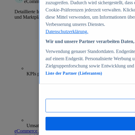
eCommerce Insights
zuzugreifen. Dadurch wird sichergestellt, dass 
Cookie-Präferenzen jederzeit verwalten. Klick
Detaillierte Informationen zu mehr als 39.000 Online-Shops
und Marktplätzen
diese Mittel verwenden, um Informationen über
Verbesserung unseres Dienstes.
Datenschutzerklärung.
Wir und unsere Partner verarbeiten Daten, 
Verwendung genauer Standortdaten. Endgeräteei
auf einem Endgerät. Personalisierte Werbung 
Zielgruppenforschung sowie Entwicklung und
70+
KPIs pro Shop
Liste der Partner (Lieferanten)
Umsatzanalysen und -prognosen
eCommerce Insights entdecken