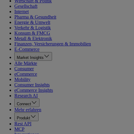
Wirtschaft & Politik
Gesellschaft
Internet
Pharma & Gesundheit
Energie & Umwelt
Verkehr & Logistik
Konsum & FMCG
Metall & Elektronik
Finanzen, Versicherungen & Immobilien
E-Commerce
Market Insights
Alle Märkte
Consumer
eCommerce
Mobility
Consumer Insights
eCommerce Insights
Research AI
Connect
Mehr erfahren
Produkt
Rest API
MCP