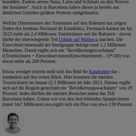
bezahlen. Zudem zerren Staus, Lärm und Schmutz an den Nerven
der Insulaner". Auch in Barcelona haben dieses ja bereits aus
ähnlichen Gründen größere Proteste stattgefunden.
Welche Dimensionen der Tourismus auf den Balearen hat zeigen
Daten des Instituto Nacional de Estadística. Demnach kamen im Jul
2023 mehr als 2,4 Millionen Tourist:innen auf die Balearen - davon
dürfte der überwiegende Teil
Urlaub auf Mallorca
machen. Die
Einwohner:innenzahl der Inselgruppe beträgt rund 1,2 Millionen
Menschen. Damit ergibt sich ein "Bevölkerungswachstum"
((Tourist:innen + Einwohner:innen/Einwohnerinnen - 1)*100) von
etwas mehr als 200 Prozent.
Etwas weniger extrem stellt sich das Bild für
Katalonien
dar -
zumindest auf den ersten Blick. Hier kommen die meisten
Tourist:innen im Januar (2,3 Millionen im Jahr 2023. Daraus ergibt
sich auf die Region gerechnet ein "Bevölkerungswachstum" von 29
Prozent. Indes dürften die meisten Besucher:innen das Teil
Barcelona haben. Gehen wir von den dort lebenden Spanier:innen
(rund 1m7 Millionen) aus,ergibt sich ein Plus von etwa 139 Prozent.