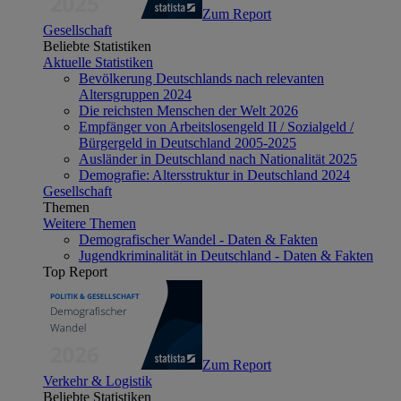
Zum Report
Gesellschaft
Beliebte Statistiken
Aktuelle Statistiken
Bevölkerung Deutschlands nach relevanten
Altersgruppen 2024
Die reichsten Menschen der Welt 2026
Empfänger von Arbeitslosengeld II / Sozialgeld /
Bürgergeld in Deutschland 2005-2025
Ausländer in Deutschland nach Nationalität 2025
Demografie: Altersstruktur in Deutschland 2024
Gesellschaft
Themen
Weitere Themen
Demografischer Wandel - Daten & Fakten
Jugendkriminalität in Deutschland - Daten & Fakten
Top Report
Zum Report
Verkehr & Logistik
Beliebte Statistiken