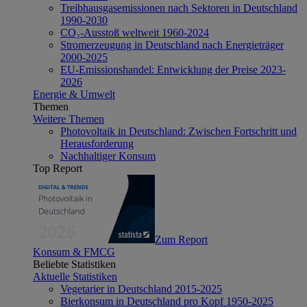
Treibhausgasemissionen nach Sektoren in Deutschland
1990-2030
CO₂-Ausstoß weltweit 1960-2024
Stromerzeugung in Deutschland nach Energieträger
2000-2025
EU-Emissionshandel: Entwicklung der Preise 2023-
2026
Energie & Umwelt
Themen
Weitere Themen
Photovoltaik in Deutschland: Zwischen Fortschritt und
Herausforderung
Nachhaltiger Konsum
Top Report
Zum Report
Konsum & FMCG
Beliebte Statistiken
Aktuelle Statistiken
Vegetarier in Deutschland 2015-2025
Bierkonsum in Deutschland pro Kopf 1950-2025