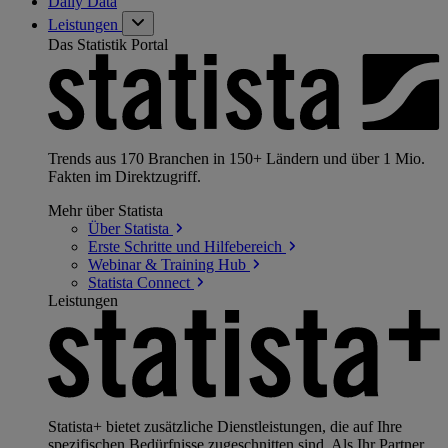
Daily Data
Leistungen
Das Statistik Portal
Trends aus 170 Branchen in 150+ Ländern und über 1 Mio.
Fakten im Direktzugriff.
Mehr über Statista
Über
Statista
Erste Schritte und
Hilfebereich
Webinar & Training
Hub
Statista
Connect
Leistungen
Statista+ bietet zusätzliche Dienstleistungen, die auf Ihre
spezifischen Bedürfnisse zugeschnitten sind. Als Ihr Partner