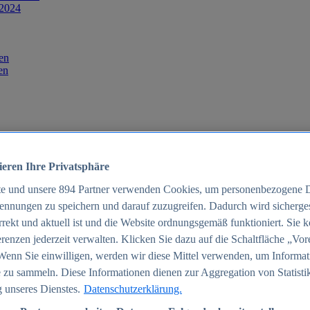
 2024
en
en
ieren Ihre Privatsphäre
te und unsere
894
Partner verwenden Cookies, um personenbezogene 
ennungen zu speichern und darauf zuzugreifen. Dadurch wird sichergest
orrekt und aktuell ist und die Website ordnungsgemäß funktioniert. Sie 
025
renzen jederzeit verwalten. Klicken Sie dazu auf die Schaltfläche „Vor
schland 2025
Wenn Sie einwilligen, werden wir diese Mittel verwenden, um Informat
 zu sammeln. Diese Informationen dienen zur Aggregation von Statisti
 unseres Dienstes.
Datenschutzerklärung.