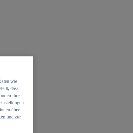
Daten wie
ellt, dass
können Ihre
einstellungen
ionen über
ken und zur