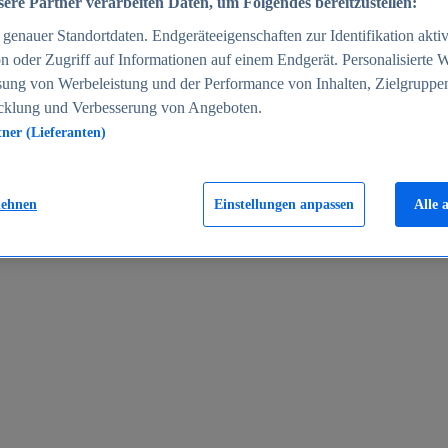
ere Partner verarbeiten Daten, um Folgendes bereitzustellen:
enauer Standortdaten. Endgeräteeigenschaften zur Identifikation aktiv
n oder Zugriff auf Informationen auf einem Endgerät. Personalisierte
sung von Werbeleistung und der Performance von Inhalten, Zielgruppe
cklung und Verbesserung von Angeboten.
tner (Lieferanten)
en 2024
lehnen
Einstellungen anpassen
Alle 
rgeld in Deutschland 2005-2025