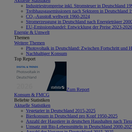
Aktuelle Statistiken
Industriestrompreise inkl. Stromsteuer in Deutschland 1
Treibhausgasemissionen nach Sektoren in Deutschland 
CO₂-Ausstoß weltweit 1960-2024
Stromerzeugung in Deutschland nach Energieträger 200
EU-Emissionshandel: Entwicklung der Preise 2023-202
Energie & Umwelt
Themen
Weitere Themen
Photovoltaik in Deutschland: Zwischen Fortschritt und 
Nachhaltiger Konsum
Top Report
Zum Report
Konsum & FMCG
Beliebte Statistiken
Aktuelle Statistiken
Vegetarier in Deutschland 2015-2025
Bierkonsum in Deutschland pro Kopf 1950-2025
Anzahl der Haustiere in deutschen Haushalten nach Tier
Umsatz mit Bio-Lebensmitteln in Deutschland 2000-202
Anzahl der Veganer in Deutschland 2015-2025