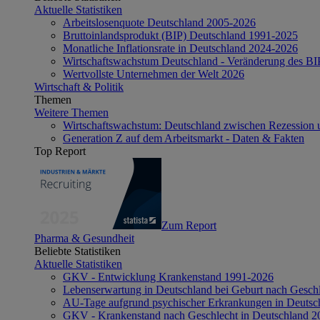
Aktuelle Statistiken
Arbeitslosenquote Deutschland 2005-2026
Bruttoinlandsprodukt (BIP) Deutschland 1991-2025
Monatliche Inflationsrate in Deutschland 2024-2026
Wirtschaftswachstum Deutschland - Veränderung des B
Wertvollste Unternehmen der Welt 2026
Wirtschaft & Politik
Themen
Weitere Themen
Wirtschaftswachstum: Deutschland zwischen Rezession 
Generation Z auf dem Arbeitsmarkt - Daten & Fakten
Top Report
Zum Report
Pharma & Gesundheit
Beliebte Statistiken
Aktuelle Statistiken
GKV - Entwicklung Krankenstand 1991-2026
Lebenserwartung in Deutschland bei Geburt nach Gesch
AU-Tage aufgrund psychischer Erkrankungen in Deutsc
GKV - Krankenstand nach Geschlecht in Deutschland 