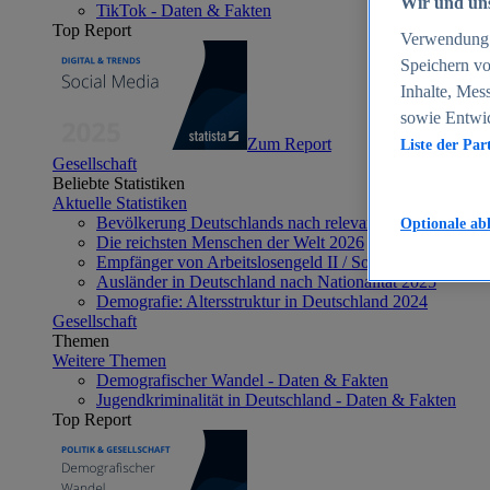
Wir und uns
TikTok - Daten & Fakten
Top Report
Verwendung g
Speichern vo
Inhalte, Mes
sowie Entwi
Zum Report
Liste der Par
Gesellschaft
Beliebte Statistiken
Aktuelle Statistiken
Bevölkerung Deutschlands nach relevanten Altersgrupp
Optionale ab
Die reichsten Menschen der Welt 2026
Empfänger von Arbeitslosengeld II / Sozialgeld / Bürge
Ausländer in Deutschland nach Nationalität 2025
Demografie: Altersstruktur in Deutschland 2024
Gesellschaft
Themen
Weitere Themen
Demografischer Wandel - Daten & Fakten
Jugendkriminalität in Deutschland - Daten & Fakten
Top Report