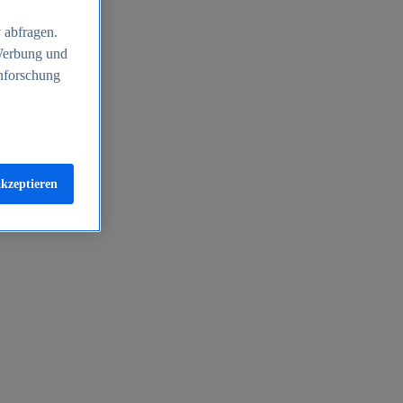
 abfragen.
 Werbung und
nforschung
akzeptieren