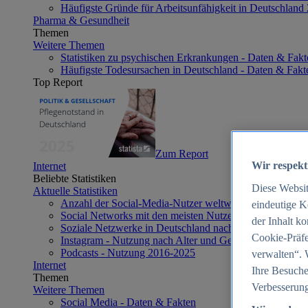
Häufigste Gründe für Arbeitsunfähigkeit in Deutschland
Pharma & Gesundheit
Themen
Weitere Themen
Statistiken zu psychischen Erkrankungen - Daten & Fakt
Häufigste Todesursachen in Deutschland - Daten & Fakt
Top Report
Zum Report
Wir respekt
Internet
Beliebte Statistiken
Diese Websi
Aktuelle Statistiken
Anzahl der Social-Media-Nutzer weltweit 2012-2025
eindeutige K
Social Networks mit den meisten Nutzern weltweit 2025
der Inhalt k
Soziale Netzwerke in Deutschland nach Generationen 2
Cookie-Präfe
Instagram - Nutzung nach Alter und Geschlecht in Deut
Podcasts - Nutzung 2016-2025
verwalten“. 
Internet
Ihre Besuche
Themen
Verbesserung
Weitere Themen
Social Media - Daten & Fakten