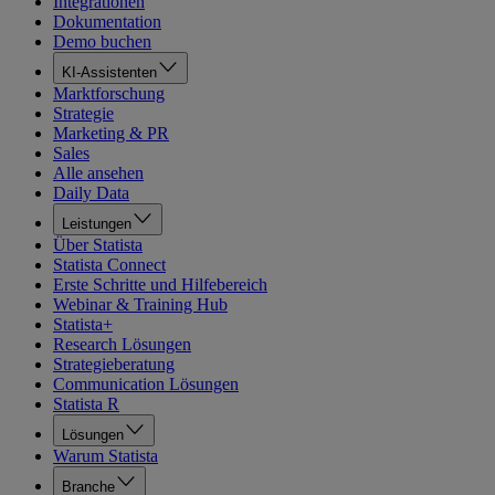
Integrationen
Dokumentation
Demo buchen
KI-Assistenten
Marktforschung
Strategie
Marketing & PR
Sales
Alle ansehen
Daily Data
Leistungen
Über Statista
Statista Connect
Erste Schritte und Hilfebereich
Webinar & Training Hub
Statista+
Research Lösungen
Strategieberatung
Communication Lösungen
Statista R
Lösungen
Warum Statista
Branche