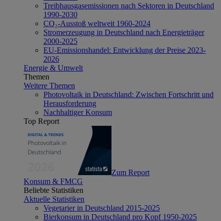
Treibhausgasemissionen nach Sektoren in Deutschland
1990-2030
CO₂-Ausstoß weltweit 1960-2024
Stromerzeugung in Deutschland nach Energieträger
2000-2025
EU-Emissionshandel: Entwicklung der Preise 2023-
2026
Energie & Umwelt
Themen
Weitere Themen
Photovoltaik in Deutschland: Zwischen Fortschritt und
Herausforderung
Nachhaltiger Konsum
Top Report
Zum Report
Konsum & FMCG
Beliebte Statistiken
Aktuelle Statistiken
Vegetarier in Deutschland 2015-2025
Bierkonsum in Deutschland pro Kopf 1950-2025