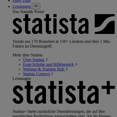
Daily Data
Leistungen
Das Statistik Portal
Trends aus 170 Branchen in 150+ Ländern und über 1 Mio.
Fakten im Direktzugriff.
Mehr über Statista
Über
Statista
Erste Schritte und
Hilfebereich
Webinar & Training
Hub
Statista
Connect
Leistungen
Statista+ bietet zusätzliche Dienstleistungen, die auf Ihre
spezifischen Bedürfnisse zugeschnitten sind. Als Ihr Partner