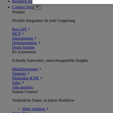
Research AI
Connect
Neu
Produkt
Flexible Integration für jede Umgebung
Rest API
MCP
Integrationen
Dokumentation
Demo buchen
KI-Assistenten
Schnelle Antworten, menschengeprüfte Insights
Marktforschung
Strategie
Marketing & PR
Sales
Alle ansehen
Statista Connect
Verlässliche Daten, in jedem Workflow
Mehr
erfahren