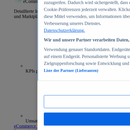
eCommerce Insights
zuzugreifen. Dadurch wird sichergestellt, dass 
Cookie-Präferenzen jederzeit verwalten. Klick
Detaillierte Informationen zu mehr als 39.000 Online-Shops
und Marktplätzen
diese Mittel verwenden, um Informationen über
Verbesserung unseres Dienstes.
Datenschutzerklärung.
Wir und unsere Partner verarbeiten Daten, 
Verwendung genauer Standortdaten. Endgeräteei
auf einem Endgerät. Personalisierte Werbung 
Zielgruppenforschung sowie Entwicklung und
70+
KPIs pro Shop
Liste der Partner (Lieferanten)
Umsatzanalysen und -prognosen
eCommerce Insights entdecken