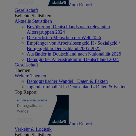
Zum Report
Gesellschaft
Beliebte Statistiken
Aktuelle Statistiken
Bevölkerung Deutschlands nach relevanten
Altersgruppen 2024
Die reichsten Menschen der Welt 2026
Empfänger von Arbeitslosengeld II / Sozialgeld /
Bürgergeld in Deutschland 2005-2025
Ausländer in Deutschland nach Nationalität 2025
Demografie: Altersstruktur in Deutschland 2024
Gesellschaft
Themen
Weitere Themen
Demografischer Wandel - Daten & Fakten
Jugendkriminalität in Deutschland - Daten & Fakten
Top Report
Zum Report
Verkehr & Logistik
Beliebte Statistiken