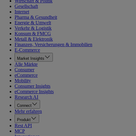
Wirtschaft & Politik
Gesellschaft
Internet
Pharma & Gesundheit
Energie & Umwelt
Verkehr & Logistik
Konsum & FMCG
Metall & Elektronik
Finanzen, Versicherungen & Immobilien
E-Commerce
Market Insights
Alle Märkte
Consumer
eCommerce
Mobility
Consumer Insights
eCommerce Insights
Research AI
Connect
Mehr erfahren
Produkt
Rest API
MCP