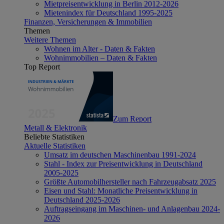
Mietpreisentwicklung in Berlin 2012-2026
Mietenindex für Deutschland 1995-2025
Finanzen, Versicherungen & Immobilien
Themen
Weitere Themen
Wohnen im Alter - Daten & Fakten
Wohnimmobilien – Daten & Fakten
Top Report
Zum Report
Metall & Elektronik
Beliebte Statistiken
Aktuelle Statistiken
Umsatz im deutschen Maschinenbau 1991-2024
Stahl - Index zur Preisentwicklung in Deutschland
2005-2025
Größte Automobilhersteller nach Fahrzeugabsatz 2025
Eisen und Stahl: Monatliche Preisentwicklung in
Deutschland 2025-2026
Auftragseingang im Maschinen- und Anlagenbau 2024-
2026