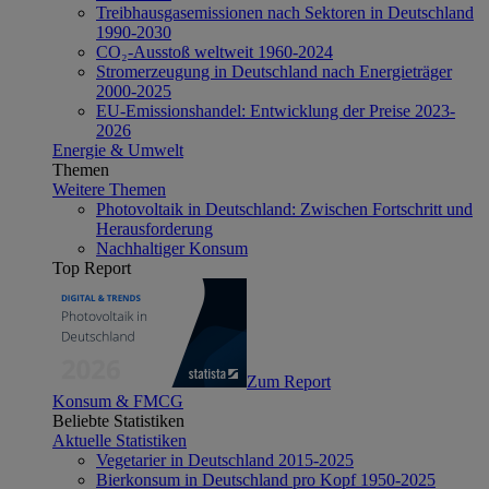
Treibhausgasemissionen nach Sektoren in Deutschland
1990-2030
CO₂-Ausstoß weltweit 1960-2024
Stromerzeugung in Deutschland nach Energieträger
2000-2025
EU-Emissionshandel: Entwicklung der Preise 2023-
2026
Energie & Umwelt
Themen
Weitere Themen
Photovoltaik in Deutschland: Zwischen Fortschritt und
Herausforderung
Nachhaltiger Konsum
Top Report
Zum Report
Konsum & FMCG
Beliebte Statistiken
Aktuelle Statistiken
Vegetarier in Deutschland 2015-2025
Bierkonsum in Deutschland pro Kopf 1950-2025