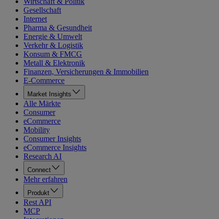
Wirtschaft & Politik
Gesellschaft
Internet
Pharma & Gesundheit
Energie & Umwelt
Verkehr & Logistik
Konsum & FMCG
Metall & Elektronik
Finanzen, Versicherungen & Immobilien
E-Commerce
Market Insights
Alle Märkte
Consumer
eCommerce
Mobility
Consumer Insights
eCommerce Insights
Research AI
Connect
Mehr erfahren
Produkt
Rest API
MCP