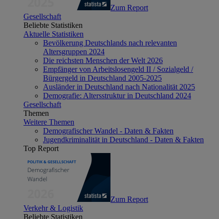
Zum Report
Gesellschaft
Beliebte Statistiken
Aktuelle Statistiken
Bevölkerung Deutschlands nach relevanten
Altersgruppen 2024
Die reichsten Menschen der Welt 2026
Empfänger von Arbeitslosengeld II / Sozialgeld /
Bürgergeld in Deutschland 2005-2025
Ausländer in Deutschland nach Nationalität 2025
Demografie: Altersstruktur in Deutschland 2024
Gesellschaft
Themen
Weitere Themen
Demografischer Wandel - Daten & Fakten
Jugendkriminalität in Deutschland - Daten & Fakten
Top Report
Zum Report
Verkehr & Logistik
Beliebte Statistiken