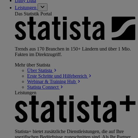
Daily Data
Leistungen
Das Statistik Portal
Trends aus 170 Branchen in 150+ Ländern und über 1 Mio.
Fakten im Direktzugriff.
Mehr über Statista
Über
Statista
Erste Schritte und
Hilfebereich
Webinar & Training
Hub
Statista
Connect
Leistungen
Statista+ bietet zusätzliche Dienstleistungen, die auf Ihre
spezifischen Bedürfnisse zugeschnitten sind. Als Ihr Partner