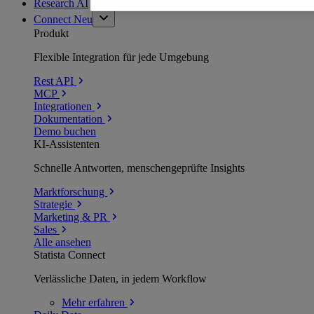
Research AI
Connect
Neu
Produkt
Flexible Integration für jede Umgebung
Rest API
MCP
Integrationen
Dokumentation
Demo buchen
KI-Assistenten
Schnelle Antworten, menschengeprüfte Insights
Marktforschung
Strategie
Marketing & PR
Sales
Alle ansehen
Statista Connect
Verlässliche Daten, in jedem Workflow
Mehr
erfahren