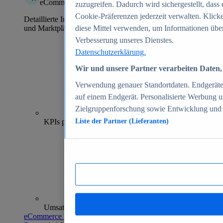
eCommerce Insights
zuzugreifen. Dadurch wird sichergestellt, dass 
Cookie-Präferenzen jederzeit verwalten. Klick
Detaillierte Informationen zu mehr als 39.000 Online-Shops
und Marktplätzen
diese Mittel verwenden, um Informationen über
Verbesserung unseres Dienstes.
Datenschutzerklärung.
Wir und unsere Partner verarbeiten Daten, 
Verwendung genauer Standortdaten. Endgeräteei
auf einem Endgerät. Personalisierte Werbung 
Zielgruppenforschung sowie Entwicklung und
70+
KPIs pro Shop
Liste der Partner (Lieferanten)
Umsatzanalysen und -prognosen
eCommerce Insights entdecken