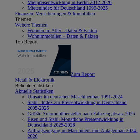
Mietpreisentwicklung in Berlin 2012-2026
Mietenindex für Deutschland 1995-2025
Finanzen, Versicherungen & Immobilien
Themen
Weitere Themen
Wohnen im Alter - Daten & Fakten
Wohnimmobilien – Daten & Fakten
Top Report
Zum Report
Metall & Elektronik
Beliebte Statistiken
Aktuelle Statistiken
Umsatz im deutschen Maschinenbau 1991-2024
Stahl - Index zur Preisentwicklung in Deutschland
2005-2025
Größte Automobilhersteller nach Fahrzeugabsatz 2025
Eisen und Stahl: Monatliche Preisentwicklung in
Deutschland 2025-2026
Auftragseingang im Maschinen- und Anlagenbau 2024-
2026