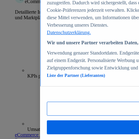
eCommerce Insights
zuzugreifen. Dadurch wird sichergestellt, dass 
Cookie-Präferenzen jederzeit verwalten. Klick
Detaillierte Informationen zu mehr als 39.000 Online-Shops
und Marktplätzen
diese Mittel verwenden, um Informationen über
Verbesserung unseres Dienstes.
Datenschutzerklärung.
Wir und unsere Partner verarbeiten Daten, 
Verwendung genauer Standortdaten. Endgeräteei
auf einem Endgerät. Personalisierte Werbung 
Zielgruppenforschung sowie Entwicklung und
70+
KPIs pro Shop
Liste der Partner (Lieferanten)
Umsatzanalysen und -prognosen
eCommerce Insights entdecken