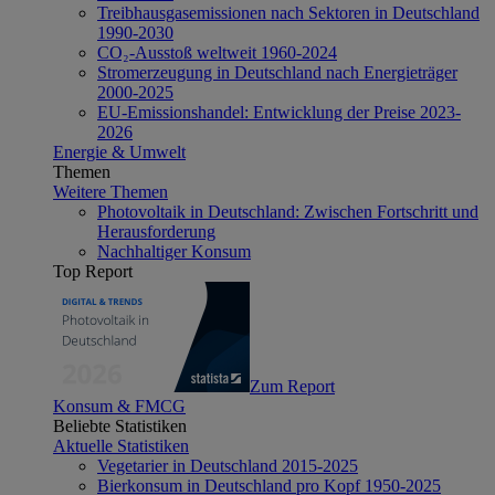
Treibhausgasemissionen nach Sektoren in Deutschland
1990-2030
CO₂-Ausstoß weltweit 1960-2024
Stromerzeugung in Deutschland nach Energieträger
2000-2025
EU-Emissionshandel: Entwicklung der Preise 2023-
2026
Energie & Umwelt
Themen
Weitere Themen
Photovoltaik in Deutschland: Zwischen Fortschritt und
Herausforderung
Nachhaltiger Konsum
Top Report
Zum Report
Konsum & FMCG
Beliebte Statistiken
Aktuelle Statistiken
Vegetarier in Deutschland 2015-2025
Bierkonsum in Deutschland pro Kopf 1950-2025