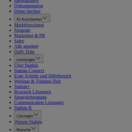
Integrationen
Dokumentation
Demo buchen
KI-Assistenten
Marktforschung
Strategie
Marketing & PR
Sales
Alle ansehen
Daily Data
Leistungen
Über Statista
Statista Connect
Erste Schritte und Hilfebereich
Webinar & Training Hub
Statista+
Research Lösungen
Strategieberatung
Communication Lösungen
Statista R
Lösungen
Warum Statista
Branche