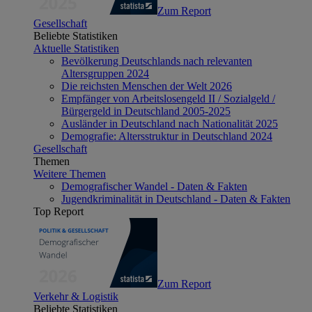
Zum Report
Gesellschaft
Beliebte Statistiken
Aktuelle Statistiken
Bevölkerung Deutschlands nach relevanten
Altersgruppen 2024
Die reichsten Menschen der Welt 2026
Empfänger von Arbeitslosengeld II / Sozialgeld /
Bürgergeld in Deutschland 2005-2025
Ausländer in Deutschland nach Nationalität 2025
Demografie: Altersstruktur in Deutschland 2024
Gesellschaft
Themen
Weitere Themen
Demografischer Wandel - Daten & Fakten
Jugendkriminalität in Deutschland - Daten & Fakten
Top Report
Zum Report
Verkehr & Logistik
Beliebte Statistiken