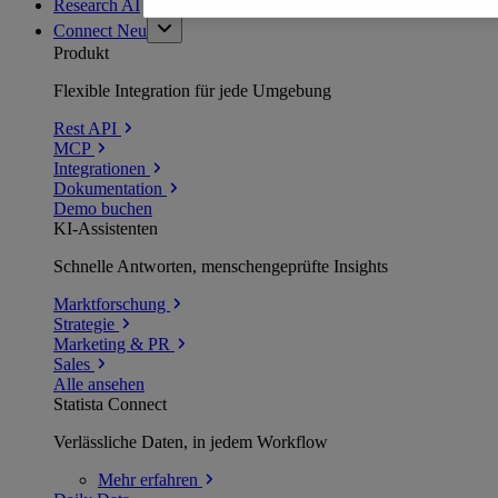
Research AI
Connect
Neu
Produkt
Flexible Integration für jede Umgebung
Rest API
MCP
Integrationen
Dokumentation
Demo buchen
KI-Assistenten
Schnelle Antworten, menschengeprüfte Insights
Marktforschung
Strategie
Marketing & PR
Sales
Alle ansehen
Statista Connect
Verlässliche Daten, in jedem Workflow
Mehr
erfahren