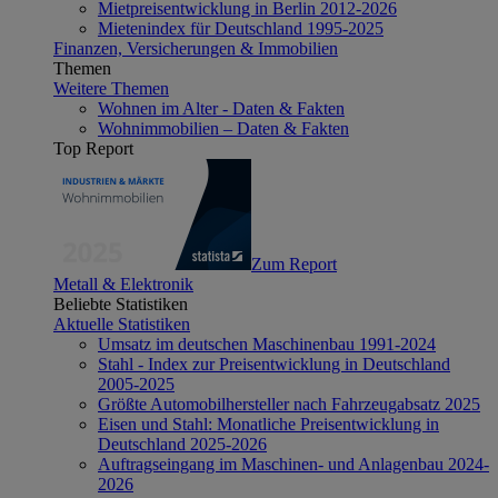
Mietpreisentwicklung in Berlin 2012-2026
Mietenindex für Deutschland 1995-2025
Finanzen, Versicherungen & Immobilien
Themen
Weitere Themen
Wohnen im Alter - Daten & Fakten
Wohnimmobilien – Daten & Fakten
Top Report
Zum Report
Metall & Elektronik
Beliebte Statistiken
Aktuelle Statistiken
Umsatz im deutschen Maschinenbau 1991-2024
Stahl - Index zur Preisentwicklung in Deutschland
2005-2025
Größte Automobilhersteller nach Fahrzeugabsatz 2025
Eisen und Stahl: Monatliche Preisentwicklung in
Deutschland 2025-2026
Auftragseingang im Maschinen- und Anlagenbau 2024-
2026