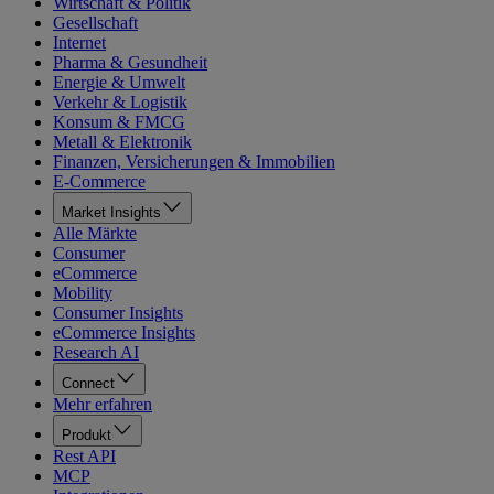
Wirtschaft & Politik
Gesellschaft
Internet
Pharma & Gesundheit
Energie & Umwelt
Verkehr & Logistik
Konsum & FMCG
Metall & Elektronik
Finanzen, Versicherungen & Immobilien
E-Commerce
Market Insights
Alle Märkte
Consumer
eCommerce
Mobility
Consumer Insights
eCommerce Insights
Research AI
Connect
Mehr erfahren
Produkt
Rest API
MCP