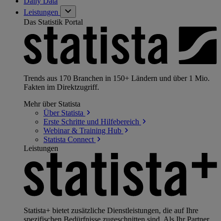
Daily Data
Leistungen
Das Statistik Portal
Trends aus 170 Branchen in 150+ Ländern und über 1 Mio.
Fakten im Direktzugriff.
Mehr über Statista
Über
Statista
Erste Schritte und
Hilfebereich
Webinar & Training
Hub
Statista
Connect
Leistungen
Statista+ bietet zusätzliche Dienstleistungen, die auf Ihre
spezifischen Bedürfnisse zugeschnitten sind. Als Ihr Partner