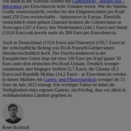
Vor allem in der Schweiz werden mit
Gartenpflege, -geräten und –
dekoration
pro Einwohner:in hohe Umsätze erzielt. Wie die Statista-
Grafik veranschaulicht, werden bei den Eidgenoss:innen pro Kopf
rund 259 Euro erwirtschaftet – Spitzenwert in Europa. Ebenfalls
vermeintlich einen grünen Daumen besitzen die Gärtner:innen in
Norwegen (247,4 Euro), den Niederlanden (244,1 Euro) und Island
(216,8 Euro) mit jeweils mehr als 200 Euro pro Einwohner:in.
Auch in Deutschland (155,6 Euro) und Österreich (150,7 Euro) ist
der wirtschaftliche Beitrag von Do-It-Yourself-Gärtner:innen
überdurchschnittlich hoch. Der Durchschnittswert in der
Europäischen Union liegt mit etwa 100 Euro pro Kopf ganze 50
Euro unter dem deutschen Pro-Kopf-Umsatz. Deutlich weniger
umsatzstark sind hingegen Serbien (5,7 Euro), die Ukraine (8,2
Euro) und Republik Moldau (14,2 Euro) – je Einwohner:in werden
in diesen Märkten mit
Garten- und Pflanzenartikeln
weniger als 15
Euro im Jahr 2023 erzeugt. Ein wichtiger Faktor ist dabei die
Verfügbarkeit eines eigenen Gartens, ein Privileg, dass vor allem in
wohlhabenderen Ländern gegeben ist.
René Bocksch