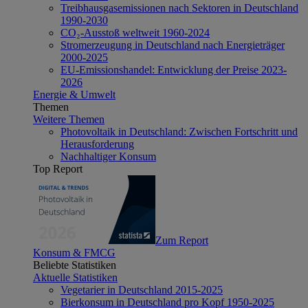
Treibhausgasemissionen nach Sektoren in Deutschland
1990-2030
CO₂-Ausstoß weltweit 1960-2024
Stromerzeugung in Deutschland nach Energieträger
2000-2025
EU-Emissionshandel: Entwicklung der Preise 2023-
2026
Energie & Umwelt
Themen
Weitere Themen
Photovoltaik in Deutschland: Zwischen Fortschritt und
Herausforderung
Nachhaltiger Konsum
Top Report
Zum Report
Konsum & FMCG
Beliebte Statistiken
Aktuelle Statistiken
Vegetarier in Deutschland 2015-2025
Bierkonsum in Deutschland pro Kopf 1950-2025