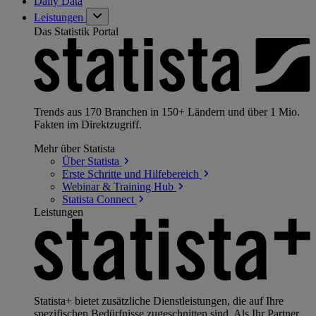
Daily Data
Leistungen
Das Statistik Portal
Trends aus 170 Branchen in 150+ Ländern und über 1 Mio.
Fakten im Direktzugriff.
Mehr über Statista
Über
Statista
Erste Schritte und
Hilfebereich
Webinar & Training
Hub
Statista
Connect
Leistungen
Statista+ bietet zusätzliche Dienstleistungen, die auf Ihre
spezifischen Bedürfnisse zugeschnitten sind. Als Ihr Partner