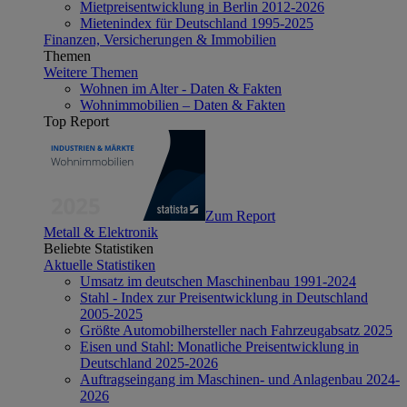
Mietpreisentwicklung in Berlin 2012-2026
Mietenindex für Deutschland 1995-2025
Finanzen, Versicherungen & Immobilien
Themen
Weitere Themen
Wohnen im Alter - Daten & Fakten
Wohnimmobilien – Daten & Fakten
Top Report
Zum Report
Metall & Elektronik
Beliebte Statistiken
Aktuelle Statistiken
Umsatz im deutschen Maschinenbau 1991-2024
Stahl - Index zur Preisentwicklung in Deutschland
2005-2025
Größte Automobilhersteller nach Fahrzeugabsatz 2025
Eisen und Stahl: Monatliche Preisentwicklung in
Deutschland 2025-2026
Auftragseingang im Maschinen- und Anlagenbau 2024-
2026