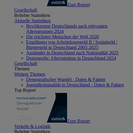
Zum Report
Gesellschaft
Beliebte Statistiken
Aktuelle Statistiken
Bevölkerung Deutschlands nach relevanten
Altersgruppen 2024
Die reichsten Menschen der Welt 2026
Empfänger von Arbeitslosengeld II / Sozialgeld /
Bürgergeld in Deutschland 2005-2025
Ausländer in Deutschland nach Nationalität 2025
Demografie: Altersstruktur in Deutschland 2024
Gesellschaft
Themen
Weitere Themen
Demografischer Wandel - Daten & Fakten
Jugendkriminalität in Deutschland - Daten & Fakten
Top Report
Zum Report
Verkehr & Logistik
Beliebte Statistiken