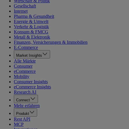
Wirtschaft & Politik
Gesellschaft
Internet
Pharma & Gesundheit
Energie & Umwelt
Verkehr & Logistik
Konsum & FMCG
Metall & Elektronik
Finanzen, Versicherungen & Immobilien
E-Commerce
Market Insights
Alle Märkte
Consumer
eCommerce
Mobility
Consumer Insights
eCommerce Insights
Research AI
Connect
Mehr erfahren
Produkt
Rest API
MCP