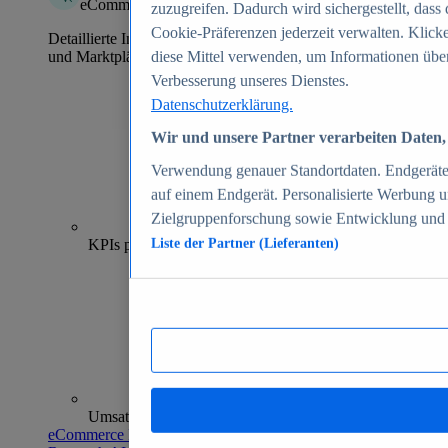
eCommerce Insights
zuzugreifen. Dadurch wird sichergestellt, dass 
Cookie-Präferenzen jederzeit verwalten. Klick
Detaillierte Informationen zu mehr als 39.000 Online-Shops
und Marktplätzen
diese Mittel verwenden, um Informationen über
Verbesserung unseres Dienstes.
Datenschutzerklärung.
Wir und unsere Partner verarbeiten Daten, 
Verwendung genauer Standortdaten. Endgeräteei
auf einem Endgerät. Personalisierte Werbung 
Zielgruppenforschung sowie Entwicklung und
70+
KPIs pro Shop
Liste der Partner (Lieferanten)
Umsatzanalysen und -prognosen
eCommerce Insights entdecken