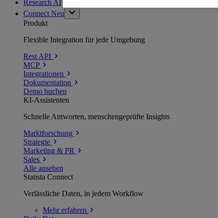
Research AI
Connect
Neu
Produkt
Flexible Integration für jede Umgebung
Rest API
MCP
Integrationen
Dokumentation
Demo buchen
KI-Assistenten
Schnelle Antworten, menschengeprüfte Insights
Marktforschung
Strategie
Marketing & PR
Sales
Alle ansehen
Statista Connect
Verlässliche Daten, in jedem Workflow
Mehr
erfahren