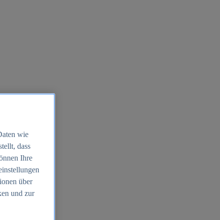
Daten wie
ellt, dass
können Ihre
einstellungen
ionen über
ken und zur