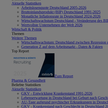
Aktuelle Statistiken
Arbeitslosenquote Deutschland 2005-2026
Bruttoinlandsprodukt (BIP) Deutschland 1991-2025
Monatliche Inflationsrate in Deutschland 2024-2026
Wirtschaftswachstum Deutschland - Veränderung des B
Wertvollste Unternehmen der Welt 2026
Wirtschaft & Politik
Themen
Weitere Themen
Wirtschaftswachstum: Deutschland zwischen Rezession 
Generation Z auf dem Arbeitsmarkt - Daten & Fakten
Top Report
Zum Report
Pharma & Gesundheit
Beliebte Statistiken
Aktuelle Statistiken
GKV - Entwicklung Krankenstand 1991-2026
Lebenserwartung in Deutschland bei Geburt nach Gesch
AU-Tage aufgrund psychischer Erkrankungen in Deutsc
GKV - Krankenstand nach Geschlecht in Deutschland 