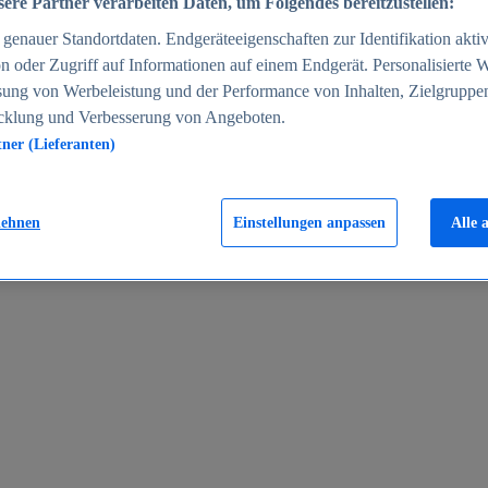
ere Partner verarbeiten Daten, um Folgendes bereitzustellen:
enauer Standortdaten. Endgeräteeigenschaften zur Identifikation aktiv
n oder Zugriff auf Informationen auf einem Endgerät. Personalisierte
sung von Werbeleistung und der Performance von Inhalten, Zielgruppe
cklung und Verbesserung von Angeboten.
tner (Lieferanten)
en 2024
lehnen
Einstellungen anpassen
Alle 
rgeld in Deutschland 2005-2025