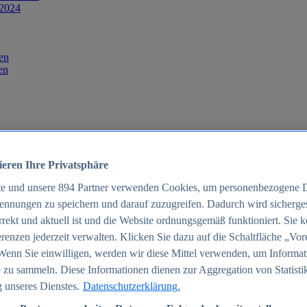
 2024
en
en
ieren Ihre Privatsphäre
te und unsere
894
Partner verwenden Cookies, um personenbezogene 
ennungen zu speichern und darauf zuzugreifen. Dadurch wird sichergest
orrekt und aktuell ist und die Website ordnungsgemäß funktioniert. Sie 
025
renzen jederzeit verwalten. Klicken Sie dazu auf die Schaltfläche „Vor
schland 2025
Wenn Sie einwilligen, werden wir diese Mittel verwenden, um Informat
 zu sammeln. Diese Informationen dienen zur Aggregation von Statisti
 unseres Dienstes.
Datenschutzerklärung.