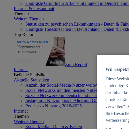
Häufigste Gründe für Arbeitsunfähigkeit in Deutschland
Pharma & Gesundheit
Themen
Weitere Themen
Statistiken zu psychischen Erkrankungen - Daten & Fakt
Häufigste Todesursachen in Deutschland - Daten & Fakt
Top Report
Zum Report
Wir respekt
Internet
Beliebte Statistiken
Diese Websi
Aktuelle Statistiken
Anzahl der Social-Media-Nutzer weltweit 2012-2025
eindeutige K
Social Networks mit den meisten Nutzern weltweit 2025
der Inhalt k
Soziale Netzwerke in Deutschland nach Generationen 2
Cookie-Präfe
Instagram - Nutzung nach Alter und Geschlecht in Deut
Podcasts - Nutzung 2016-2025
verwalten“. 
Internet
Ihre Besuche
Themen
Verbesserung
Weitere Themen
Social Media - Daten & Fakten