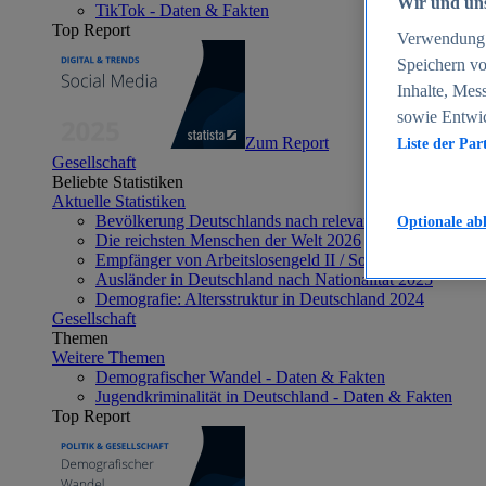
Wir und uns
TikTok - Daten & Fakten
Top Report
Verwendung g
Speichern vo
Inhalte, Mes
sowie Entwi
Zum Report
Liste der Par
Gesellschaft
Beliebte Statistiken
Aktuelle Statistiken
Bevölkerung Deutschlands nach relevanten Altersgrupp
Optionale ab
Die reichsten Menschen der Welt 2026
Empfänger von Arbeitslosengeld II / Sozialgeld / Bürge
Ausländer in Deutschland nach Nationalität 2025
Demografie: Altersstruktur in Deutschland 2024
Gesellschaft
Themen
Weitere Themen
Demografischer Wandel - Daten & Fakten
Jugendkriminalität in Deutschland - Daten & Fakten
Top Report