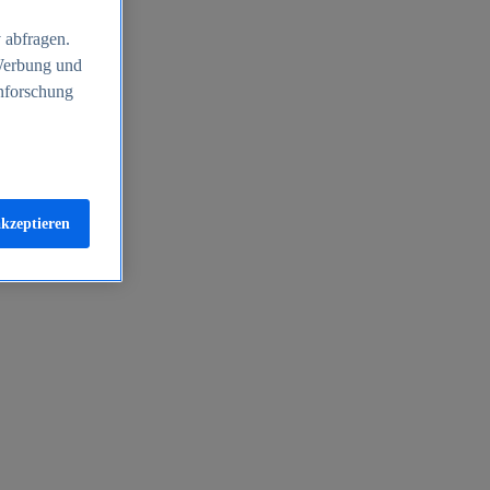
 abfragen.
 Werbung und
nforschung
akzeptieren