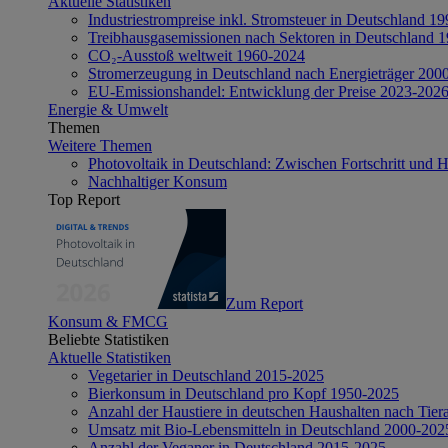
Aktuelle Statistiken
Industriestrompreise inkl. Stromsteuer in Deutschland 1
Treibhausgasemissionen nach Sektoren in Deutschland 
CO₂-Ausstoß weltweit 1960-2024
Stromerzeugung in Deutschland nach Energieträger 200
EU-Emissionshandel: Entwicklung der Preise 2023-202
Energie & Umwelt
Themen
Weitere Themen
Photovoltaik in Deutschland: Zwischen Fortschritt und 
Nachhaltiger Konsum
Top Report
Zum Report
Konsum & FMCG
Beliebte Statistiken
Aktuelle Statistiken
Vegetarier in Deutschland 2015-2025
Bierkonsum in Deutschland pro Kopf 1950-2025
Anzahl der Haustiere in deutschen Haushalten nach Tier
Umsatz mit Bio-Lebensmitteln in Deutschland 2000-202
Anzahl der Veganer in Deutschland 2015-2025