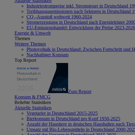
Aktuelle Statistiken
Industriestrompreise inkl. Stromsteuer in Deutschland 1
Treibhausgasemissionen nach Sektoren in Deutschland 
CO₂-Ausstoß weltweit 1960-2024
Stromerzeugung in Deutschland nach Energieträger 200
EU-Emissionshandel: Entwicklung der Preise 2023-202
Energie & Umwelt
Themen
Weitere Themen
Photovoltaik in Deutschland: Zwischen Fortschritt und 
Nachhaltiger Konsum
Top Report
Zum Report
Konsum & FMCG
Beliebte Statistiken
Aktuelle Statistiken
Vegetarier in Deutschland 2015-2025
Bierkonsum in Deutschland pro Kopf 1950-2025
Anzahl der Haustiere in deutschen Haushalten nach Tier
Umsatz mit Bio-Lebensmitteln in Deutschland 2000-202
Anzahl der Veganer in Deutschland 2015-2025