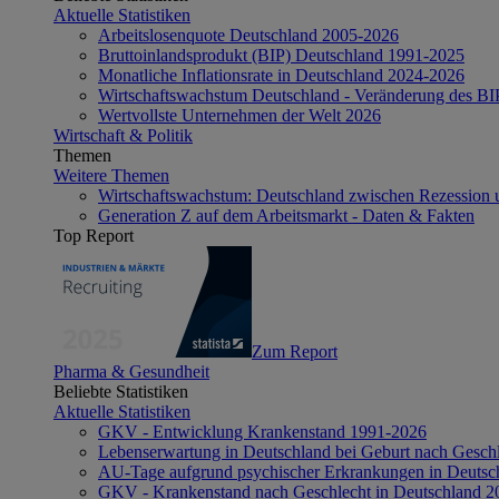
Aktuelle Statistiken
Arbeitslosenquote Deutschland 2005-2026
Bruttoinlandsprodukt (BIP) Deutschland 1991-2025
Monatliche Inflationsrate in Deutschland 2024-2026
Wirtschaftswachstum Deutschland - Veränderung des B
Wertvollste Unternehmen der Welt 2026
Wirtschaft & Politik
Themen
Weitere Themen
Wirtschaftswachstum: Deutschland zwischen Rezession 
Generation Z auf dem Arbeitsmarkt - Daten & Fakten
Top Report
Zum Report
Pharma & Gesundheit
Beliebte Statistiken
Aktuelle Statistiken
GKV - Entwicklung Krankenstand 1991-2026
Lebenserwartung in Deutschland bei Geburt nach Gesch
AU-Tage aufgrund psychischer Erkrankungen in Deutsc
GKV - Krankenstand nach Geschlecht in Deutschland 