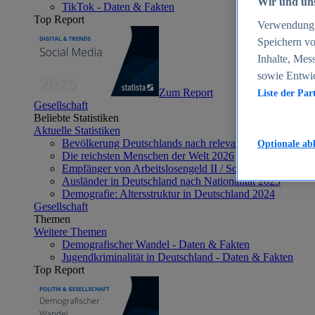
Wir und uns
TikTok - Daten & Fakten
Top Report
Verwendung g
Speichern vo
Inhalte, Mes
sowie Entwi
Zum Report
Liste der Par
Gesellschaft
Beliebte Statistiken
Aktuelle Statistiken
Bevölkerung Deutschlands nach relevanten Altersgrupp
Optionale ab
Die reichsten Menschen der Welt 2026
Empfänger von Arbeitslosengeld II / Sozialgeld / Bürge
Ausländer in Deutschland nach Nationalität 2025
Demografie: Altersstruktur in Deutschland 2024
Gesellschaft
Themen
Weitere Themen
Demografischer Wandel - Daten & Fakten
Jugendkriminalität in Deutschland - Daten & Fakten
Top Report