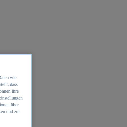
Daten wie
ellt, dass
können Ihre
einstellungen
ionen über
ken und zur