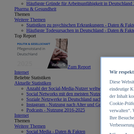
Häufigste Gründe für Arbeitsunfähigkeit in Deutschland
Pharma & Gesundheit
Themen
Weitere Themen
Statistiken zu psychischen Erkrankungen - Daten & Fakt
Häufigste Todesursachen in Deutschland - Daten & Fakt
Top Report
Zum Report
Wir respekt
Internet
Beliebte Statistiken
Diese Websi
Aktuelle Statistiken
Anzahl der Social-Media-Nutzer weltweit 2012-2025
eindeutige K
Social Networks mit den meisten Nutzern weltweit 2025
der Inhalt k
Soziale Netzwerke in Deutschland nach Generationen 2
Cookie-Präfe
Instagram - Nutzung nach Alter und Geschlecht in Deut
Podcasts - Nutzung 2016-2025
verwalten“. 
Internet
Ihre Besuche
Themen
Verbesserung
Weitere Themen
Social Media - Daten & Fakten