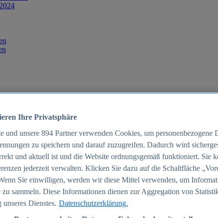
 2024
en
en
ieren Ihre Privatsphäre
te und unsere
894
Partner verwenden Cookies, um personenbezogene 
ennungen zu speichern und darauf zuzugreifen. Dadurch wird sichergest
orrekt und aktuell ist und die Website ordnungsgemäß funktioniert. Sie 
025
renzen jederzeit verwalten. Klicken Sie dazu auf die Schaltfläche „Vor
schland 2025
Wenn Sie einwilligen, werden wir diese Mittel verwenden, um Informat
 zu sammeln. Diese Informationen dienen zur Aggregation von Statisti
 unseres Dienstes.
Datenschutzerklärung.