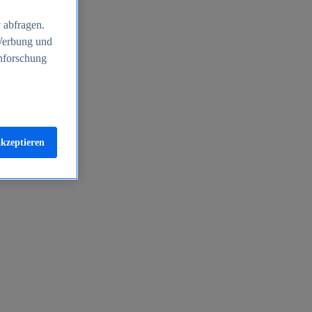
 abfragen.
 Werbung und
nforschung
akzeptieren