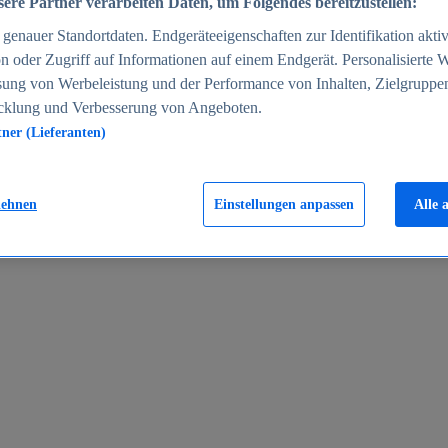
ere Partner verarbeiten Daten, um Folgendes bereitzustellen:
enauer Standortdaten. Endgeräteeigenschaften zur Identifikation aktiv
n oder Zugriff auf Informationen auf einem Endgerät. Personalisierte
sung von Werbeleistung und der Performance von Inhalten, Zielgruppe
cklung und Verbesserung von Angeboten.
tner (Lieferanten)
en 2024
lehnen
Einstellungen anpassen
Alle 
rgeld in Deutschland 2005-2025