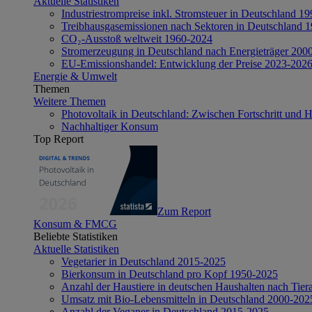
Aktuelle Statistiken
Industriestrompreise inkl. Stromsteuer in Deutschland 1
Treibhausgasemissionen nach Sektoren in Deutschland 
CO₂-Ausstoß weltweit 1960-2024
Stromerzeugung in Deutschland nach Energieträger 200
EU-Emissionshandel: Entwicklung der Preise 2023-202
Energie & Umwelt
Themen
Weitere Themen
Photovoltaik in Deutschland: Zwischen Fortschritt und 
Nachhaltiger Konsum
Top Report
Zum Report
Konsum & FMCG
Beliebte Statistiken
Aktuelle Statistiken
Vegetarier in Deutschland 2015-2025
Bierkonsum in Deutschland pro Kopf 1950-2025
Anzahl der Haustiere in deutschen Haushalten nach Tier
Umsatz mit Bio-Lebensmitteln in Deutschland 2000-202
Anzahl der Veganer in Deutschland 2015-2025