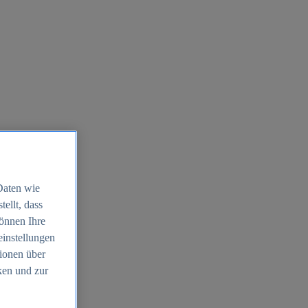
Daten wie
ellt, dass
können Ihre
einstellungen
ionen über
ken und zur