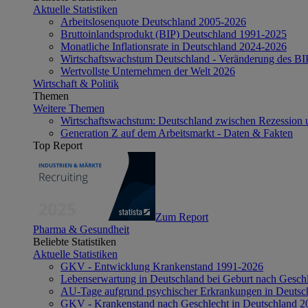
Aktuelle Statistiken
Arbeitslosenquote Deutschland 2005-2026
Bruttoinlandsprodukt (BIP) Deutschland 1991-2025
Monatliche Inflationsrate in Deutschland 2024-2026
Wirtschaftswachstum Deutschland - Veränderung des B
Wertvollste Unternehmen der Welt 2026
Wirtschaft & Politik
Themen
Weitere Themen
Wirtschaftswachstum: Deutschland zwischen Rezession 
Generation Z auf dem Arbeitsmarkt - Daten & Fakten
Top Report
Zum Report
Pharma & Gesundheit
Beliebte Statistiken
Aktuelle Statistiken
GKV - Entwicklung Krankenstand 1991-2026
Lebenserwartung in Deutschland bei Geburt nach Gesch
AU-Tage aufgrund psychischer Erkrankungen in Deutsc
GKV - Krankenstand nach Geschlecht in Deutschland 