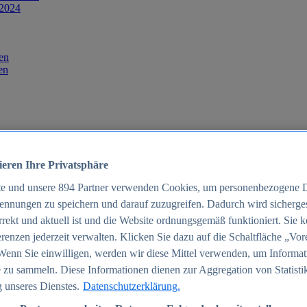
 2024
en
en
ieren Ihre Privatsphäre
te und unsere
894
Partner verwenden Cookies, um personenbezogene 
ennungen zu speichern und darauf zuzugreifen. Dadurch wird sichergest
orrekt und aktuell ist und die Website ordnungsgemäß funktioniert. Sie 
025
renzen jederzeit verwalten. Klicken Sie dazu auf die Schaltfläche „Vor
schland 2025
Wenn Sie einwilligen, werden wir diese Mittel verwenden, um Informat
 zu sammeln. Diese Informationen dienen zur Aggregation von Statisti
 unseres Dienstes.
Datenschutzerklärung.