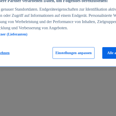
ere Partner verarbeiten Daten, um Folgendes bereitzustellen:
enauer Standortdaten. Endgeräteeigenschaften zur Identifikation aktiv
n oder Zugriff auf Informationen auf einem Endgerät. Personalisierte
sung von Werbeleistung und der Performance von Inhalten, Zielgruppe
cklung und Verbesserung von Angeboten.
tner (Lieferanten)
en 2024
lehnen
Einstellungen anpassen
Alle 
rgeld in Deutschland 2005-2025