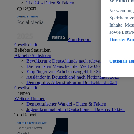
Wir und uns
TikTok - Daten & Fakten
Top Report
Verwendung g
Speichern vo
Inhalte, Mes
sowie Entwi
Zum Report
Liste der Par
Gesellschaft
Beliebte Statistiken
Aktuelle Statistiken
Bevölkerung Deutschlands nach relevanten Altersgrupp
Optionale ab
Die reichsten Menschen der Welt 2026
Empfänger von Arbeitslosengeld II / Sozialgeld / Bürge
Ausländer in Deutschland nach Nationalität 2025
Demografie: Altersstruktur in Deutschland 2024
Gesellschaft
Themen
Weitere Themen
Demografischer Wandel - Daten & Fakten
Jugendkriminalität in Deutschland - Daten & Fakten
Top Report