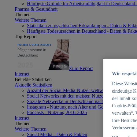
Häufigste Gründe für Arbeitsunfähigkeit in Deutschland
Pharma & Gesundheit
Themen
Weitere Themen
Statistiken zu psychischen Erkrankungen - Daten & Fakt
Häufigste Todesursachen in Deutschland - Daten & Fakt
Top Report
Zum Report
Wir respekt
Internet
Beliebte Statistiken
Diese Websi
Aktuelle Statistiken
Anzahl der Social-Media-Nutzer weltweit 2012-2025
eindeutige K
Social Networks mit den meisten Nutzern weltweit 2025
der Inhalt k
Soziale Netzwerke in Deutschland nach Generationen 2
Cookie-Präfe
Instagram - Nutzung nach Alter und Geschlecht in Deut
Podcasts - Nutzung 2016-2025
verwalten“. 
Internet
Ihre Besuche
Themen
Verbesserung
Weitere Themen
Social Media - Daten & Fakten