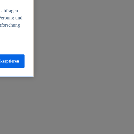
 abfragen.
 Werbung und
nforschung
akzeptieren