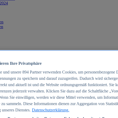
 2024
en
en
ieren Ihre Privatsphäre
te und unsere
894
Partner verwenden Cookies, um personenbezogene 
ennungen zu speichern und darauf zuzugreifen. Dadurch wird sichergest
orrekt und aktuell ist und die Website ordnungsgemäß funktioniert. Sie 
025
renzen jederzeit verwalten. Klicken Sie dazu auf die Schaltfläche „Vor
schland 2025
Wenn Sie einwilligen, werden wir diese Mittel verwenden, um Informat
 zu sammeln. Diese Informationen dienen zur Aggregation von Statisti
 unseres Dienstes.
Datenschutzerklärung.