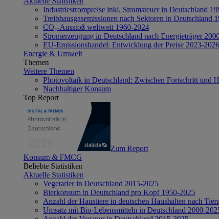
Aktuelle Statistiken
Industriestrompreise inkl. Stromsteuer in Deutschland 1
Treibhausgasemissionen nach Sektoren in Deutschland 
CO₂-Ausstoß weltweit 1960-2024
Stromerzeugung in Deutschland nach Energieträger 200
EU-Emissionshandel: Entwicklung der Preise 2023-202
Energie & Umwelt
Themen
Weitere Themen
Photovoltaik in Deutschland: Zwischen Fortschritt und 
Nachhaltiger Konsum
Top Report
Zum Report
Konsum & FMCG
Beliebte Statistiken
Aktuelle Statistiken
Vegetarier in Deutschland 2015-2025
Bierkonsum in Deutschland pro Kopf 1950-2025
Anzahl der Haustiere in deutschen Haushalten nach Tier
Umsatz mit Bio-Lebensmitteln in Deutschland 2000-202
Anzahl der Veganer in Deutschland 2015-2025