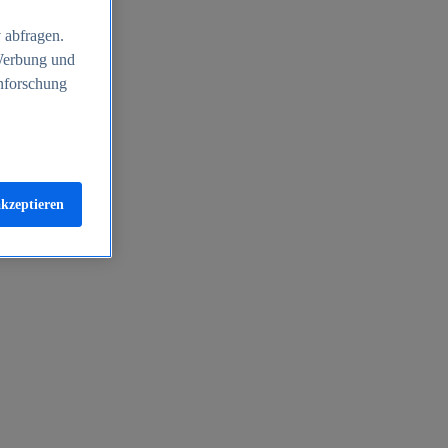
 abfragen.
 Werbung und
nforschung
akzeptieren