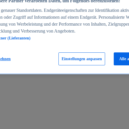
ere Partner verarbeiten Daten, um Folgendes bereitzustellen:
enauer Standortdaten. Endgeräteeigenschaften zur Identifikation aktiv
n oder Zugriff auf Informationen auf einem Endgerät. Personalisierte
sung von Werbeleistung und der Performance von Inhalten, Zielgruppe
cklung und Verbesserung von Angeboten.
tner (Lieferanten)
en 2024
lehnen
Einstellungen anpassen
Alle 
rgeld in Deutschland 2005-2025