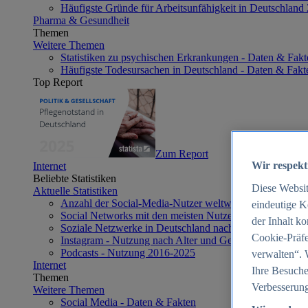
Häufigste Gründe für Arbeitsunfähigkeit in Deutschland
Pharma & Gesundheit
Themen
Weitere Themen
Statistiken zu psychischen Erkrankungen - Daten & Fakt
Häufigste Todesursachen in Deutschland - Daten & Fakt
Top Report
Zum Report
Wir respekt
Internet
Beliebte Statistiken
Diese Websi
Aktuelle Statistiken
Anzahl der Social-Media-Nutzer weltweit 2012-2025
eindeutige K
Social Networks mit den meisten Nutzern weltweit 2025
der Inhalt k
Soziale Netzwerke in Deutschland nach Generationen 2
Cookie-Präfe
Instagram - Nutzung nach Alter und Geschlecht in Deut
Podcasts - Nutzung 2016-2025
verwalten“. 
Internet
Ihre Besuche
Themen
Verbesserung
Weitere Themen
Social Media - Daten & Fakten