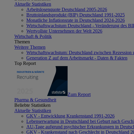
Aktuelle Statistiken
Arbeitslosenquote Deutschland 2005-2026
Bruttoinlandsprodukt (BIP) Deutschland 1991-2025
Monatliche Inflationsrate in Deutschland 2024-2026
Wirtschaftswachstum Deutschland - Veränderung des B
Wertvollste Unternehmen der Welt 2026
Wirtschaft & Politik
Themen
Weitere Themen
Wirtschaftswachstum: Deutschland zwischen Rezession 
Generation Z auf dem Arbeitsmarkt - Daten & Fakten
Top Report
Zum Report
Pharma & Gesundheit
Beliebte Statistiken
Aktuelle Statistiken
GKV - Entwicklung Krankenstand 1991-2026
Lebenserwartung in Deutschland bei Geburt nach Gesch
AU-Tage aufgrund psychischer Erkrankungen in Deutsc
GKV - Krankenstand nach Geschlecht in Deutschland 