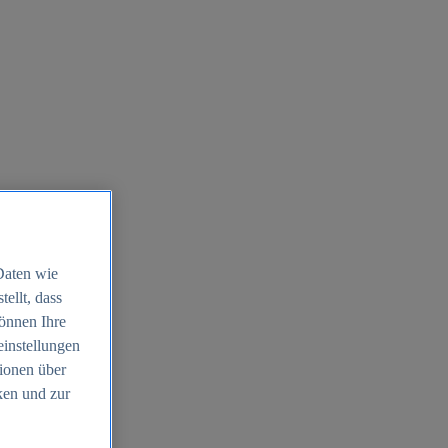
Daten wie
ellt, dass
können Ihre
einstellungen
ionen über
ken und zur