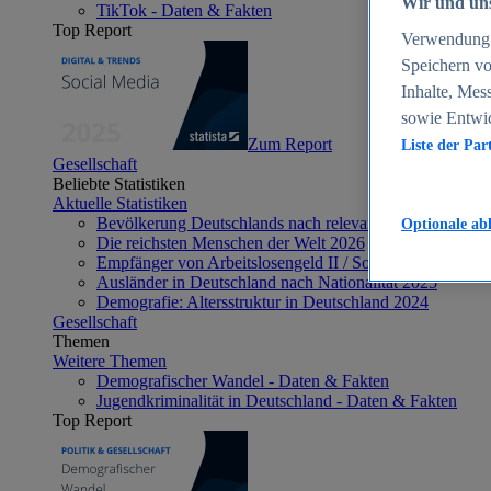
Wir und uns
TikTok - Daten & Fakten
Top Report
Verwendung g
Speichern vo
Inhalte, Mes
sowie Entwi
Zum Report
Liste der Par
Gesellschaft
Beliebte Statistiken
Aktuelle Statistiken
Bevölkerung Deutschlands nach relevanten Altersgrupp
Optionale ab
Die reichsten Menschen der Welt 2026
Empfänger von Arbeitslosengeld II / Sozialgeld / Bürge
Ausländer in Deutschland nach Nationalität 2025
Demografie: Altersstruktur in Deutschland 2024
Gesellschaft
Themen
Weitere Themen
Demografischer Wandel - Daten & Fakten
Jugendkriminalität in Deutschland - Daten & Fakten
Top Report