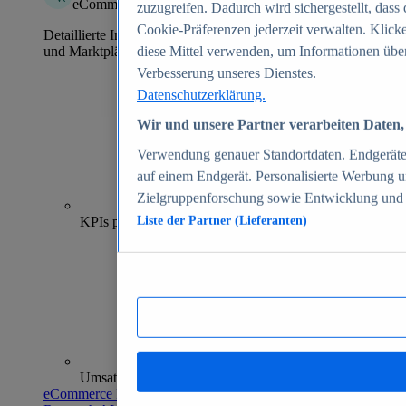
eCommerce Insights
zuzugreifen. Dadurch wird sichergestellt, dass 
Cookie-Präferenzen jederzeit verwalten. Klick
Detaillierte Informationen zu mehr als 39.000 Online-Shops
und Marktplätzen
diese Mittel verwenden, um Informationen über
Verbesserung unseres Dienstes.
Datenschutzerklärung.
Wir und unsere Partner verarbeiten Daten, 
Verwendung genauer Standortdaten. Endgeräteei
auf einem Endgerät. Personalisierte Werbung 
Zielgruppenforschung sowie Entwicklung und
70+
KPIs pro Shop
Liste der Partner (Lieferanten)
Umsatzanalysen und -prognosen
eCommerce Insights entdecken