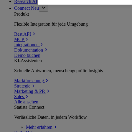
Research AI
Connect
Neu
Produkt
Flexible Integration für jede Umgebung
Rest API
MCP
Integrationen
Dokumentation
Demo buchen
KI-Assistenten
Schnelle Antworten, menschengeprüfte Insights
Marktforschung
Strategie
Marketing & PR
Sales
Alle ansehen
Statista Connect
Verlässliche Daten, in jedem Workflow
Mehr
erfahren