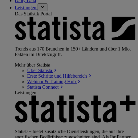
Daily Data
Leistungen
Das Statistik Portal
Trends aus 170 Branchen in 150+ Ländern und über 1 Mio.
Fakten im Direktzugriff.
Mehr über Statista
Über
Statista
Erste Schritte und
Hilfebereich
Webinar & Training
Hub
Statista
Connect
Leistungen
Statista+ bietet zusätzliche Dienstleistungen, die auf Ihre
spezifischen Bedürfnisse zugeschnitten sind. Als Ihr Partner