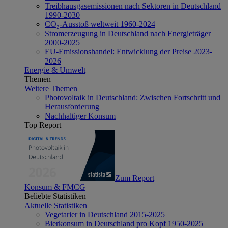
Treibhausgasemissionen nach Sektoren in Deutschland
1990-2030
CO₂-Ausstoß weltweit 1960-2024
Stromerzeugung in Deutschland nach Energieträger
2000-2025
EU-Emissionshandel: Entwicklung der Preise 2023-
2026
Energie & Umwelt
Themen
Weitere Themen
Photovoltaik in Deutschland: Zwischen Fortschritt und
Herausforderung
Nachhaltiger Konsum
Top Report
Zum Report
Konsum & FMCG
Beliebte Statistiken
Aktuelle Statistiken
Vegetarier in Deutschland 2015-2025
Bierkonsum in Deutschland pro Kopf 1950-2025