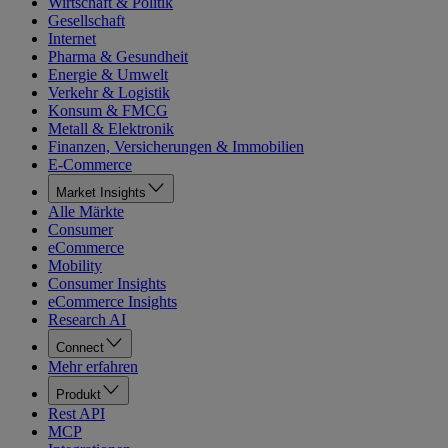
Wirtschaft & Politik
Gesellschaft
Internet
Pharma & Gesundheit
Energie & Umwelt
Verkehr & Logistik
Konsum & FMCG
Metall & Elektronik
Finanzen, Versicherungen & Immobilien
E-Commerce
Market Insights
Alle Märkte
Consumer
eCommerce
Mobility
Consumer Insights
eCommerce Insights
Research AI
Connect
Mehr erfahren
Produkt
Rest API
MCP