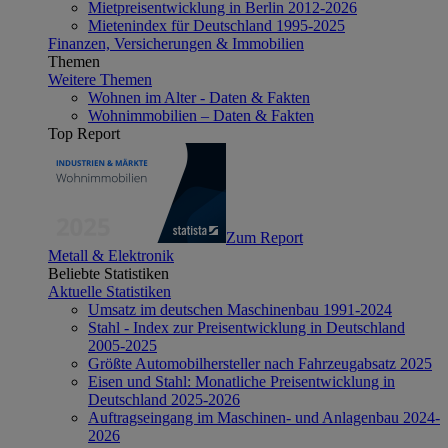
Mietpreisentwicklung in Berlin 2012-2026
Mietenindex für Deutschland 1995-2025
Finanzen, Versicherungen & Immobilien
Themen
Weitere Themen
Wohnen im Alter - Daten & Fakten
Wohnimmobilien – Daten & Fakten
Top Report
Zum Report
Metall & Elektronik
Beliebte Statistiken
Aktuelle Statistiken
Umsatz im deutschen Maschinenbau 1991-2024
Stahl - Index zur Preisentwicklung in Deutschland
2005-2025
Größte Automobilhersteller nach Fahrzeugabsatz 2025
Eisen und Stahl: Monatliche Preisentwicklung in
Deutschland 2025-2026
Auftragseingang im Maschinen- und Anlagenbau 2024-
2026