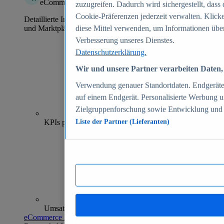
eCommerce Insights
zuzugreifen. Dadurch wird sichergestellt, dass 
Cookie-Präferenzen jederzeit verwalten. Klick
Detaillierte Informationen zu mehr als 39.000 Online-Shops
und Marktplätzen
diese Mittel verwenden, um Informationen über
Verbesserung unseres Dienstes.
Datenschutzerklärung.
Wir und unsere Partner verarbeiten Daten, 
Verwendung genauer Standortdaten. Endgeräteei
auf einem Endgerät. Personalisierte Werbung 
Zielgruppenforschung sowie Entwicklung und
70+
KPIs pro Shop
Liste der Partner (Lieferanten)
Umsatzanalysen und -prognosen
eCommerce Insights entdecken