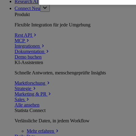
Research AI
Connect
Neu
Produkt
Flexible Integration für jede Umgebung
Rest API
MCP
Integrationen
Dokumentation
Demo buchen
KI-Assistenten
Schnelle Antworten, menschengeprüfte Insights
Marktforschung
Strategie
Marketing & PR
Sales
Alle ansehen
Statista Connect
Verlässliche Daten, in jedem Workflow
Mehr
erfahren