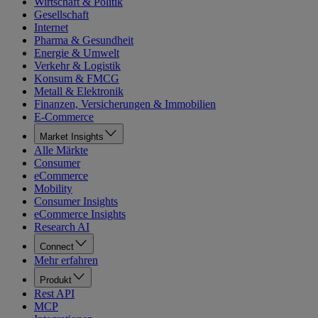
Wirtschaft & Politik
Gesellschaft
Internet
Pharma & Gesundheit
Energie & Umwelt
Verkehr & Logistik
Konsum & FMCG
Metall & Elektronik
Finanzen, Versicherungen & Immobilien
E-Commerce
Market Insights
Alle Märkte
Consumer
eCommerce
Mobility
Consumer Insights
eCommerce Insights
Research AI
Connect
Mehr erfahren
Produkt
Rest API
MCP