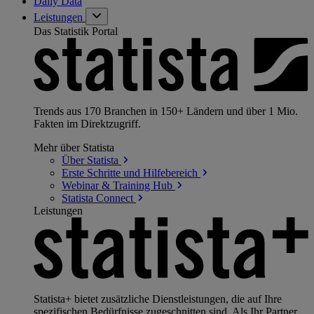
Daily Data
Leistungen
Das Statistik Portal
Trends aus 170 Branchen in 150+ Ländern und über 1 Mio.
Fakten im Direktzugriff.
Mehr über Statista
Über
Statista
Erste Schritte und
Hilfebereich
Webinar & Training
Hub
Statista
Connect
Leistungen
Statista+ bietet zusätzliche Dienstleistungen, die auf Ihre
spezifischen Bedürfnisse zugeschnitten sind. Als Ihr Partner