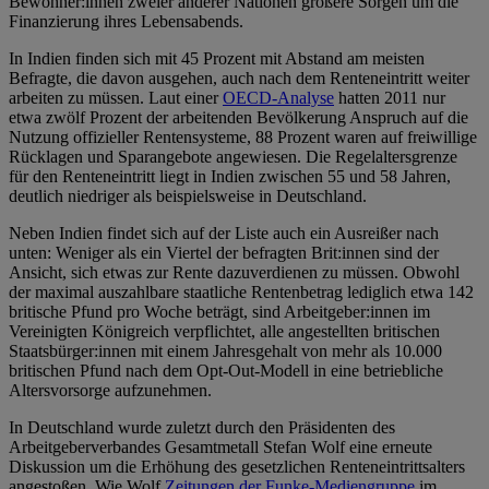
Bewohner:innen zweier anderer Nationen größere Sorgen um die
Finanzierung ihres Lebensabends.
In Indien finden sich mit 45 Prozent mit Abstand am meisten
Befragte, die davon ausgehen, auch nach dem Renteneintritt weiter
arbeiten zu müssen. Laut einer
OECD-Analyse
hatten 2011 nur
etwa zwölf Prozent der arbeitenden Bevölkerung Anspruch auf die
Nutzung offizieller Rentensysteme, 88 Prozent waren auf freiwillige
Rücklagen und Sparangebote angewiesen. Die Regelaltersgrenze
für den Renteneintritt liegt in Indien zwischen 55 und 58 Jahren,
deutlich niedriger als beispielsweise in Deutschland.
Neben Indien findet sich auf der Liste auch ein Ausreißer nach
unten: Weniger als ein Viertel der befragten Brit:innen sind der
Ansicht, sich etwas zur Rente dazuverdienen zu müssen. Obwohl
der maximal auszahlbare staatliche Rentenbetrag lediglich etwa 142
britische Pfund pro Woche beträgt, sind Arbeitgeber:innen im
Vereinigten Königreich verpflichtet, alle angestellten britischen
Staatsbürger:innen mit einem Jahresgehalt von mehr als 10.000
britischen Pfund nach dem Opt-Out-Modell in eine betriebliche
Altersvorsorge aufzunehmen.
In Deutschland wurde zuletzt durch den Präsidenten des
Arbeitgeberverbandes Gesamtmetall Stefan Wolf eine erneute
Diskussion um die Erhöhung des gesetzlichen Renteneintrittsalters
angestoßen. Wie Wolf
Zeitungen der Funke-Mediengruppe
im