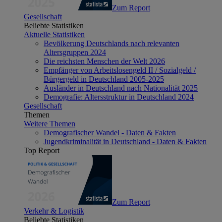
Zum Report
Gesellschaft
Beliebte Statistiken
Aktuelle Statistiken
Bevölkerung Deutschlands nach relevanten
Altersgruppen 2024
Die reichsten Menschen der Welt 2026
Empfänger von Arbeitslosengeld II / Sozialgeld /
Bürgergeld in Deutschland 2005-2025
Ausländer in Deutschland nach Nationalität 2025
Demografie: Altersstruktur in Deutschland 2024
Gesellschaft
Themen
Weitere Themen
Demografischer Wandel - Daten & Fakten
Jugendkriminalität in Deutschland - Daten & Fakten
Top Report
Zum Report
Verkehr & Logistik
Beliebte Statistiken