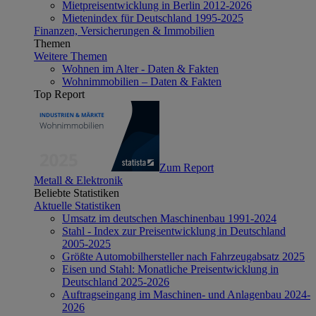
Mietpreisentwicklung in Berlin 2012-2026
Mietenindex für Deutschland 1995-2025
Finanzen, Versicherungen & Immobilien
Themen
Weitere Themen
Wohnen im Alter - Daten & Fakten
Wohnimmobilien – Daten & Fakten
Top Report
Zum Report
Metall & Elektronik
Beliebte Statistiken
Aktuelle Statistiken
Umsatz im deutschen Maschinenbau 1991-2024
Stahl - Index zur Preisentwicklung in Deutschland
2005-2025
Größte Automobilhersteller nach Fahrzeugabsatz 2025
Eisen und Stahl: Monatliche Preisentwicklung in
Deutschland 2025-2026
Auftragseingang im Maschinen- und Anlagenbau 2024-
2026