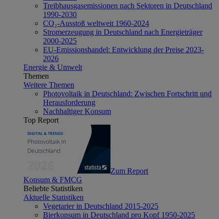
Treibhausgasemissionen nach Sektoren in Deutschland
1990-2030
CO₂-Ausstoß weltweit 1960-2024
Stromerzeugung in Deutschland nach Energieträger
2000-2025
EU-Emissionshandel: Entwicklung der Preise 2023-
2026
Energie & Umwelt
Themen
Weitere Themen
Photovoltaik in Deutschland: Zwischen Fortschritt und
Herausforderung
Nachhaltiger Konsum
Top Report
Zum Report
Konsum & FMCG
Beliebte Statistiken
Aktuelle Statistiken
Vegetarier in Deutschland 2015-2025
Bierkonsum in Deutschland pro Kopf 1950-2025