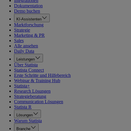
Integrationen
Dokumentation
Demo buchen
KI-Assistenten
Marktforschung
Strategie
Marketing & PR
Sales
Alle ansehen
Daily Data
Leistungen
Über Statista
Statista Connect
Erste Schritte und Hilfebereich
Webinar & Training Hub
Statista+
Research Lösungen
Strategieberatung
Communication Lösungen
Statista R
Lösungen
Warum Statista
Branche