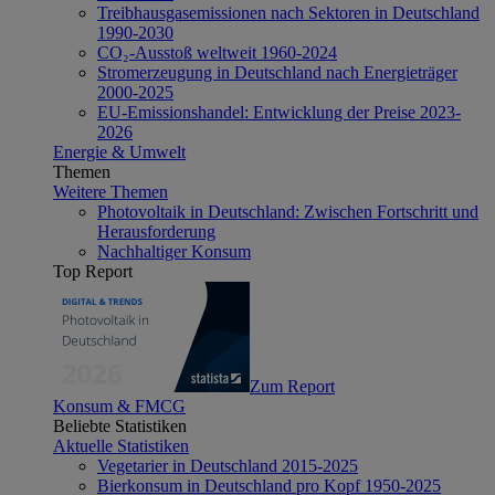
Treibhausgasemissionen nach Sektoren in Deutschland
1990-2030
CO₂-Ausstoß weltweit 1960-2024
Stromerzeugung in Deutschland nach Energieträger
2000-2025
EU-Emissionshandel: Entwicklung der Preise 2023-
2026
Energie & Umwelt
Themen
Weitere Themen
Photovoltaik in Deutschland: Zwischen Fortschritt und
Herausforderung
Nachhaltiger Konsum
Top Report
Zum Report
Konsum & FMCG
Beliebte Statistiken
Aktuelle Statistiken
Vegetarier in Deutschland 2015-2025
Bierkonsum in Deutschland pro Kopf 1950-2025