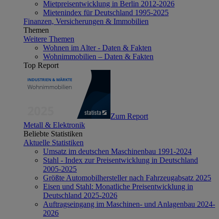
Mietpreisentwicklung in Berlin 2012-2026
Mietenindex für Deutschland 1995-2025
Finanzen, Versicherungen & Immobilien
Themen
Weitere Themen
Wohnen im Alter - Daten & Fakten
Wohnimmobilien – Daten & Fakten
Top Report
Zum Report
Metall & Elektronik
Beliebte Statistiken
Aktuelle Statistiken
Umsatz im deutschen Maschinenbau 1991-2024
Stahl - Index zur Preisentwicklung in Deutschland
2005-2025
Größte Automobilhersteller nach Fahrzeugabsatz 2025
Eisen und Stahl: Monatliche Preisentwicklung in
Deutschland 2025-2026
Auftragseingang im Maschinen- und Anlagenbau 2024-
2026