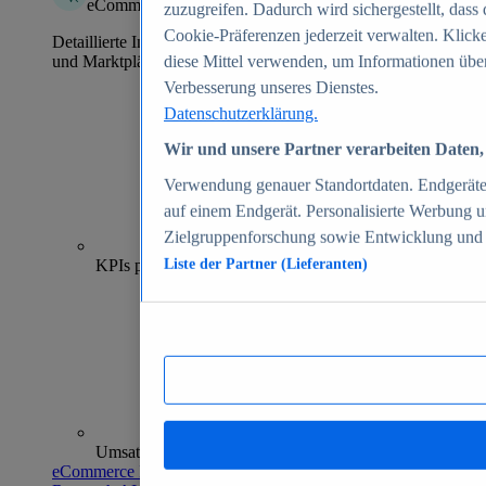
eCommerce Insights
zuzugreifen. Dadurch wird sichergestellt, dass 
Cookie-Präferenzen jederzeit verwalten. Klick
Detaillierte Informationen zu mehr als 39.000 Online-Shops
und Marktplätzen
diese Mittel verwenden, um Informationen über
Verbesserung unseres Dienstes.
Datenschutzerklärung.
Wir und unsere Partner verarbeiten Daten, 
Verwendung genauer Standortdaten. Endgeräteei
auf einem Endgerät. Personalisierte Werbung 
Zielgruppenforschung sowie Entwicklung und
70+
KPIs pro Shop
Liste der Partner (Lieferanten)
Umsatzanalysen und -prognosen
eCommerce Insights entdecken