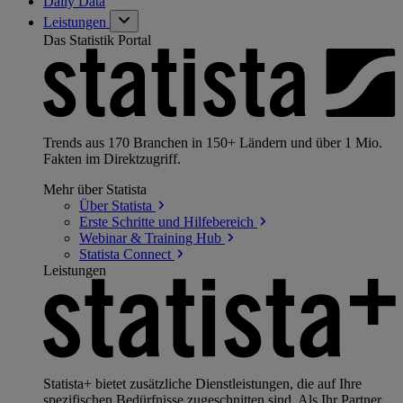
Daily Data
Leistungen
Das Statistik Portal
Trends aus 170 Branchen in 150+ Ländern und über 1 Mio.
Fakten im Direktzugriff.
Mehr über Statista
Über
Statista
Erste Schritte und
Hilfebereich
Webinar & Training
Hub
Statista
Connect
Leistungen
Statista+ bietet zusätzliche Dienstleistungen, die auf Ihre
spezifischen Bedürfnisse zugeschnitten sind. Als Ihr Partner