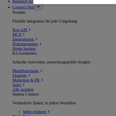
Research AI
Connect
Neu
Produkt
Flexible Integration für jede Umgebung
Rest API
MCP
Integrationen
Dokumentation
Demo buchen
KI-Assistenten
Schnelle Antworten, menschengeprüfte Insights
Marktforschung
Strategie
Marketing & PR
Sales
Alle ansehen
Statista Connect
Verlässliche Daten, in jedem Workflow
Mehr
erfahren