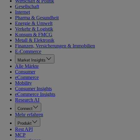
Wirtschaft & Politik
Gesellschaft
Internet
Pharma & Gesundheit
Energie & Umwelt
Verkehr & Logistik
Konsum & FMCG
Metall & Elektronik
Finanzen, Versicherungen & Immobilien
E-Commerce
Market Insights
Alle Märkte
Consumer
eCommerce
Mobility
Consumer Insights
eCommerce Insights
Research AI
Connect
Mehr erfahren
Produkt
Rest API
MCP