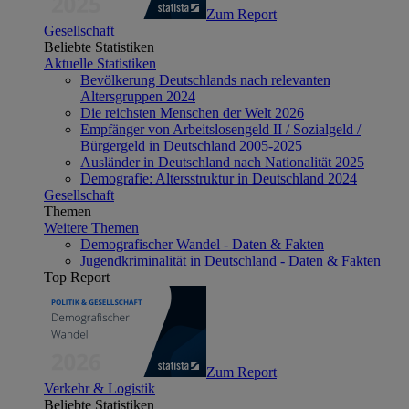
Zum Report
Gesellschaft
Beliebte Statistiken
Aktuelle Statistiken
Bevölkerung Deutschlands nach relevanten
Altersgruppen 2024
Die reichsten Menschen der Welt 2026
Empfänger von Arbeitslosengeld II / Sozialgeld /
Bürgergeld in Deutschland 2005-2025
Ausländer in Deutschland nach Nationalität 2025
Demografie: Altersstruktur in Deutschland 2024
Gesellschaft
Themen
Weitere Themen
Demografischer Wandel - Daten & Fakten
Jugendkriminalität in Deutschland - Daten & Fakten
Top Report
Zum Report
Verkehr & Logistik
Beliebte Statistiken