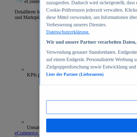
eCommerce Insights
zuzugreifen. Dadurch wird sichergestellt, dass 
Cookie-Präferenzen jederzeit verwalten. Klick
Detaillierte Informationen zu mehr als 39.000 Online-Shops
und Marktplätzen
diese Mittel verwenden, um Informationen über
Verbesserung unseres Dienstes.
Datenschutzerklärung.
Wir und unsere Partner verarbeiten Daten, 
Verwendung genauer Standortdaten. Endgeräteei
auf einem Endgerät. Personalisierte Werbung 
Zielgruppenforschung sowie Entwicklung und
70+
KPIs pro Shop
Liste der Partner (Lieferanten)
Umsatzanalysen und -prognosen
eCommerce Insights entdecken