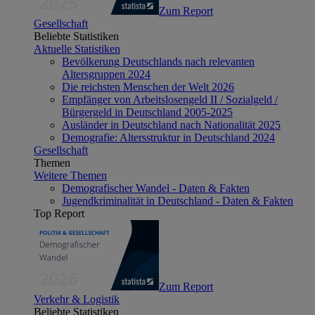
Zum Report
Gesellschaft
Beliebte Statistiken
Aktuelle Statistiken
Bevölkerung Deutschlands nach relevanten
Altersgruppen 2024
Die reichsten Menschen der Welt 2026
Empfänger von Arbeitslosengeld II / Sozialgeld /
Bürgergeld in Deutschland 2005-2025
Ausländer in Deutschland nach Nationalität 2025
Demografie: Altersstruktur in Deutschland 2024
Gesellschaft
Themen
Weitere Themen
Demografischer Wandel - Daten & Fakten
Jugendkriminalität in Deutschland - Daten & Fakten
Top Report
Zum Report
Verkehr & Logistik
Beliebte Statistiken