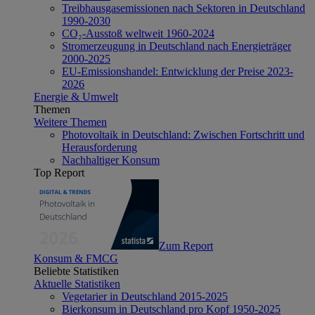
Treibhausgasemissionen nach Sektoren in Deutschland
1990-2030
CO₂-Ausstoß weltweit 1960-2024
Stromerzeugung in Deutschland nach Energieträger
2000-2025
EU-Emissionshandel: Entwicklung der Preise 2023-
2026
Energie & Umwelt
Themen
Weitere Themen
Photovoltaik in Deutschland: Zwischen Fortschritt und
Herausforderung
Nachhaltiger Konsum
Top Report
Zum Report
Konsum & FMCG
Beliebte Statistiken
Aktuelle Statistiken
Vegetarier in Deutschland 2015-2025
Bierkonsum in Deutschland pro Kopf 1950-2025