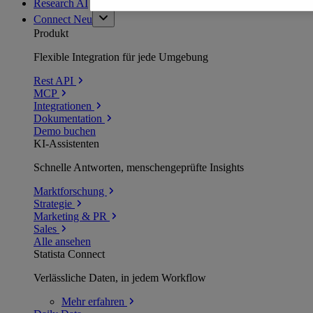
Research AI
Connect
Neu
Produkt
Flexible Integration für jede Umgebung
Rest API
MCP
Integrationen
Dokumentation
Demo buchen
KI-Assistenten
Schnelle Antworten, menschengeprüfte Insights
Marktforschung
Strategie
Marketing & PR
Sales
Alle ansehen
Statista Connect
Verlässliche Daten, in jedem Workflow
Mehr
erfahren