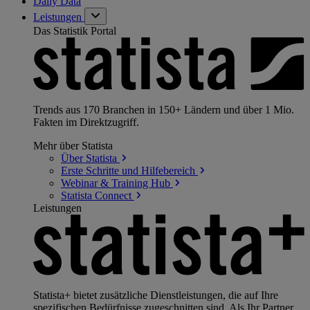
Daily Data
Leistungen
Das Statistik Portal
Trends aus 170 Branchen in 150+ Ländern und über 1 Mio.
Fakten im Direktzugriff.
Mehr über Statista
Über
Statista
Erste Schritte und
Hilfebereich
Webinar & Training
Hub
Statista
Connect
Leistungen
Statista+ bietet zusätzliche Dienstleistungen, die auf Ihre
spezifischen Bedürfnisse zugeschnitten sind. Als Ihr Partner