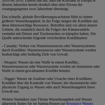
2010 bis 2019. Zudem fällt auf, dass die Konflikte in Europa in
diesem Jahrzehnt bereits deutlich über dem Niveau der
vorangegangenen zwei Jahrzehnte übersteigt.
Das schnelle, globale Bevölkerungswachstum führt zu immer
größerer Wasserknappheit. In der Folge steigen die Konflikte um
diese lebenswichtige Ressource. Betroffen sind vor allem ärmere
Gebiete, die zusätzlich durch die Folgen des Klimawandels
vermehrt mit Dürren und Trockenzeiten zu kämpfen haben. Die
Quelle unterscheidet folgende verschiedene Konfliktarten:
- Casualty: Verlust von Wasserressourcen oder Wassersystemen
durch Konflikte; Wasserressourcen oder Wassersysteme werden
beabsichtigt oder beiläufig Ziele von Gewalt.
- Weapon: Wasser als eine Waffe in einem Konflikt.;
Wasserressourcen oder Wassersysteme werden als Instrument oder
Waffe in einem gewaltsamen Konflikt benutzt.
- Trigger: Wasser als Auslöser oder Ursache eines Konfliktes;
Konflikte über die Kontrolle von Wasser; der ökonomische oder
physische Zugang zu Wasser oder auch Wasserknappheit lösen
Gewalt aus.
Weitere Statistiken zum Thema Wasserknappheit und Wasser
allgemein finden Sie im Statista-Report zur
Ressource Wasser
.