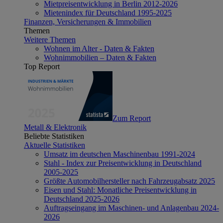
Mietpreisentwicklung in Berlin 2012-2026
Mietenindex für Deutschland 1995-2025
Finanzen, Versicherungen & Immobilien
Themen
Weitere Themen
Wohnen im Alter - Daten & Fakten
Wohnimmobilien – Daten & Fakten
Top Report
Zum Report
Metall & Elektronik
Beliebte Statistiken
Aktuelle Statistiken
Umsatz im deutschen Maschinenbau 1991-2024
Stahl - Index zur Preisentwicklung in Deutschland
2005-2025
Größte Automobilhersteller nach Fahrzeugabsatz 2025
Eisen und Stahl: Monatliche Preisentwicklung in
Deutschland 2025-2026
Auftragseingang im Maschinen- und Anlagenbau 2024-
2026