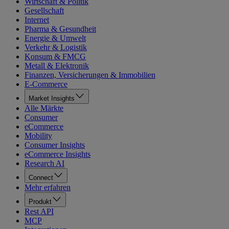
Wirtschaft & Politik
Gesellschaft
Internet
Pharma & Gesundheit
Energie & Umwelt
Verkehr & Logistik
Konsum & FMCG
Metall & Elektronik
Finanzen, Versicherungen & Immobilien
E-Commerce
Market Insights
Alle Märkte
Consumer
eCommerce
Mobility
Consumer Insights
eCommerce Insights
Research AI
Connect
Mehr erfahren
Produkt
Rest API
MCP