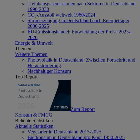
Treibhausgasemissionen nach Sektoren in Deutschland
1990-2030
CO₂-Ausstoß weltweit 1960-2024
Stromerzeugung in Deutschland nach Energieträger
2000-2025
EU-Emissionshandel: Entwicklung der Preise 2023-
2026
Energie & Umwelt
Themen
Weitere Themen
Photovoltaik in Deutschland: Zwischen Fortschritt und
Herausforderung
Nachhaltiger Konsum
Top Report
Zum Report
Konsum & FMCG
Beliebte Statistiken
Aktuelle Statistiken
Vegetarier in Deutschland 2015-2025
Bierkonsum in Deutschland pro Kopf 1950-2025