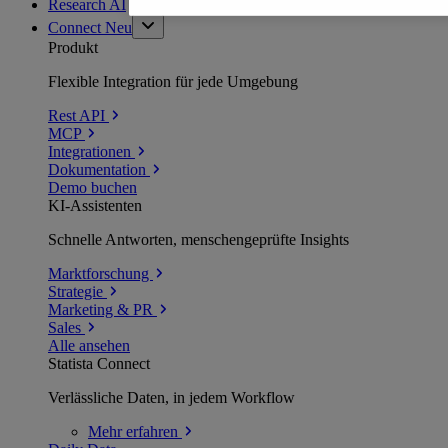
Research AI
Connect
Neu
Produkt
Flexible Integration für jede Umgebung
Rest API
MCP
Integrationen
Dokumentation
Demo buchen
KI-Assistenten
Schnelle Antworten, menschengeprüfte Insights
Marktforschung
Strategie
Marketing & PR
Sales
Alle ansehen
Statista Connect
Verlässliche Daten, in jedem Workflow
Mehr
erfahren