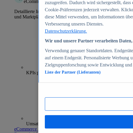
eCommerce Insights
zuzugreifen. Dadurch wird sichergestellt, dass 
Cookie-Präferenzen jederzeit verwalten. Klick
Detaillierte Informationen zu mehr als 39.000 Online-Shops
und Marktplätzen
diese Mittel verwenden, um Informationen über
Verbesserung unseres Dienstes.
Datenschutzerklärung.
Wir und unsere Partner verarbeiten Daten, 
Verwendung genauer Standortdaten. Endgeräteei
auf einem Endgerät. Personalisierte Werbung 
Zielgruppenforschung sowie Entwicklung und
70+
KPIs pro Shop
Liste der Partner (Lieferanten)
Umsatzanalysen und -prognosen
eCommerce Insights entdecken