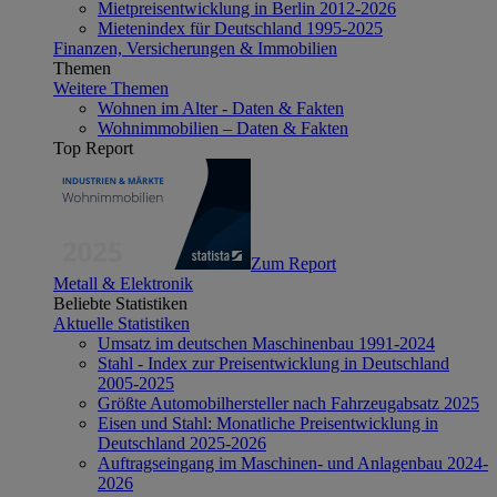
Mietpreisentwicklung in Berlin 2012-2026
Mietenindex für Deutschland 1995-2025
Finanzen, Versicherungen & Immobilien
Themen
Weitere Themen
Wohnen im Alter - Daten & Fakten
Wohnimmobilien – Daten & Fakten
Top Report
Zum Report
Metall & Elektronik
Beliebte Statistiken
Aktuelle Statistiken
Umsatz im deutschen Maschinenbau 1991-2024
Stahl - Index zur Preisentwicklung in Deutschland
2005-2025
Größte Automobilhersteller nach Fahrzeugabsatz 2025
Eisen und Stahl: Monatliche Preisentwicklung in
Deutschland 2025-2026
Auftragseingang im Maschinen- und Anlagenbau 2024-
2026