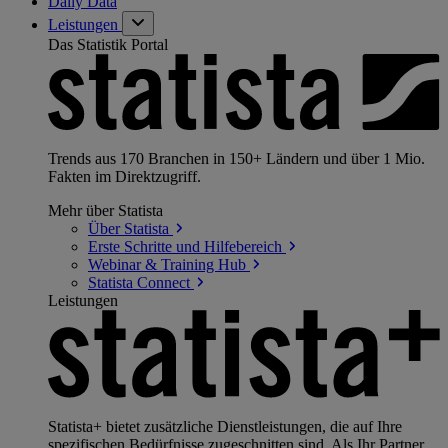
Daily Data
Leistungen
Das Statistik Portal
Trends aus 170 Branchen in 150+ Ländern und über 1 Mio.
Fakten im Direktzugriff.
Mehr über Statista
Über
Statista
Erste Schritte und
Hilfebereich
Webinar & Training
Hub
Statista
Connect
Leistungen
Statista+ bietet zusätzliche Dienstleistungen, die auf Ihre
spezifischen Bedürfnisse zugeschnitten sind. Als Ihr Partner