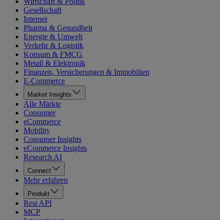
Wirtschaft & Politik
Gesellschaft
Internet
Pharma & Gesundheit
Energie & Umwelt
Verkehr & Logistik
Konsum & FMCG
Metall & Elektronik
Finanzen, Versicherungen & Immobilien
E-Commerce
Market Insights
Alle Märkte
Consumer
eCommerce
Mobility
Consumer Insights
eCommerce Insights
Research AI
Connect
Mehr erfahren
Produkt
Rest API
MCP