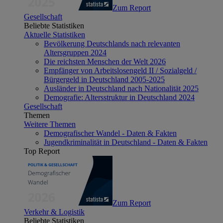
Zum Report
Gesellschaft
Beliebte Statistiken
Aktuelle Statistiken
Bevölkerung Deutschlands nach relevanten
Altersgruppen 2024
Die reichsten Menschen der Welt 2026
Empfänger von Arbeitslosengeld II / Sozialgeld /
Bürgergeld in Deutschland 2005-2025
Ausländer in Deutschland nach Nationalität 2025
Demografie: Altersstruktur in Deutschland 2024
Gesellschaft
Themen
Weitere Themen
Demografischer Wandel - Daten & Fakten
Jugendkriminalität in Deutschland - Daten & Fakten
Top Report
Zum Report
Verkehr & Logistik
Beliebte Statistiken