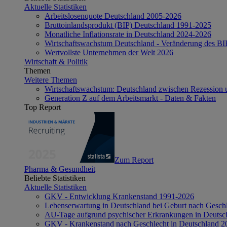
Aktuelle Statistiken
Arbeitslosenquote Deutschland 2005-2026
Bruttoinlandsprodukt (BIP) Deutschland 1991-2025
Monatliche Inflationsrate in Deutschland 2024-2026
Wirtschaftswachstum Deutschland - Veränderung des B
Wertvollste Unternehmen der Welt 2026
Wirtschaft & Politik
Themen
Weitere Themen
Wirtschaftswachstum: Deutschland zwischen Rezession 
Generation Z auf dem Arbeitsmarkt - Daten & Fakten
Top Report
Zum Report
Pharma & Gesundheit
Beliebte Statistiken
Aktuelle Statistiken
GKV - Entwicklung Krankenstand 1991-2026
Lebenserwartung in Deutschland bei Geburt nach Gesch
AU-Tage aufgrund psychischer Erkrankungen in Deutsc
GKV - Krankenstand nach Geschlecht in Deutschland 