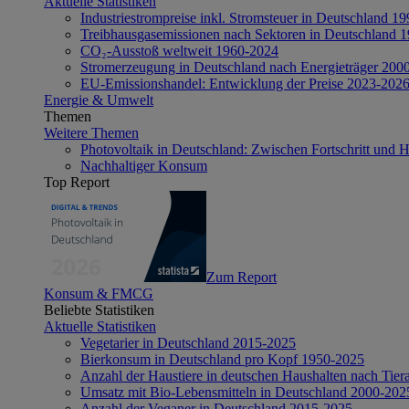
Aktuelle Statistiken
Industriestrompreise inkl. Stromsteuer in Deutschland 1
Treibhausgasemissionen nach Sektoren in Deutschland 
CO₂-Ausstoß weltweit 1960-2024
Stromerzeugung in Deutschland nach Energieträger 200
EU-Emissionshandel: Entwicklung der Preise 2023-202
Energie & Umwelt
Themen
Weitere Themen
Photovoltaik in Deutschland: Zwischen Fortschritt und 
Nachhaltiger Konsum
Top Report
Zum Report
Konsum & FMCG
Beliebte Statistiken
Aktuelle Statistiken
Vegetarier in Deutschland 2015-2025
Bierkonsum in Deutschland pro Kopf 1950-2025
Anzahl der Haustiere in deutschen Haushalten nach Tier
Umsatz mit Bio-Lebensmitteln in Deutschland 2000-202
Anzahl der Veganer in Deutschland 2015-2025