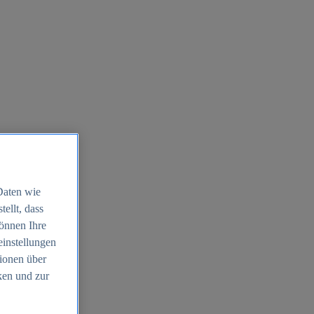
Daten wie
ellt, dass
können Ihre
einstellungen
ionen über
ken und zur