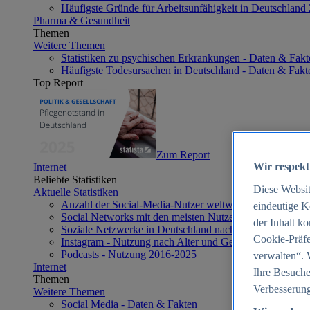
Häufigste Gründe für Arbeitsunfähigkeit in Deutschland
Pharma & Gesundheit
Themen
Weitere Themen
Statistiken zu psychischen Erkrankungen - Daten & Fakt
Häufigste Todesursachen in Deutschland - Daten & Fakt
Top Report
Zum Report
Wir respekt
Internet
Beliebte Statistiken
Diese Websi
Aktuelle Statistiken
Anzahl der Social-Media-Nutzer weltweit 2012-2025
eindeutige K
Social Networks mit den meisten Nutzern weltweit 2025
der Inhalt k
Soziale Netzwerke in Deutschland nach Generationen 2
Cookie-Präfe
Instagram - Nutzung nach Alter und Geschlecht in Deut
Podcasts - Nutzung 2016-2025
verwalten“. 
Internet
Ihre Besuche
Themen
Verbesserung
Weitere Themen
Social Media - Daten & Fakten