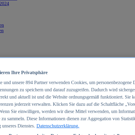
 2024
en
en
ieren Ihre Privatsphäre
te und unsere
894
Partner verwenden Cookies, um personenbezogene 
ennungen zu speichern und darauf zuzugreifen. Dadurch wird sichergest
orrekt und aktuell ist und die Website ordnungsgemäß funktioniert. Sie 
025
renzen jederzeit verwalten. Klicken Sie dazu auf die Schaltfläche „Vor
schland 2025
Wenn Sie einwilligen, werden wir diese Mittel verwenden, um Informat
 zu sammeln. Diese Informationen dienen zur Aggregation von Statisti
 unseres Dienstes.
Datenschutzerklärung.