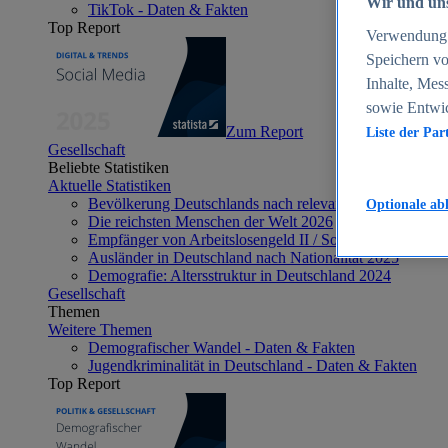
Wir und uns
TikTok - Daten & Fakten
Top Report
Verwendung g
Speichern vo
Inhalte, Mes
sowie Entwi
Zum Report
Liste der Par
Gesellschaft
Beliebte Statistiken
Aktuelle Statistiken
Bevölkerung Deutschlands nach relevanten Altersgrupp
Optionale ab
Die reichsten Menschen der Welt 2026
Empfänger von Arbeitslosengeld II / Sozialgeld / Bürge
Ausländer in Deutschland nach Nationalität 2025
Demografie: Altersstruktur in Deutschland 2024
Gesellschaft
Themen
Weitere Themen
Demografischer Wandel - Daten & Fakten
Jugendkriminalität in Deutschland - Daten & Fakten
Top Report