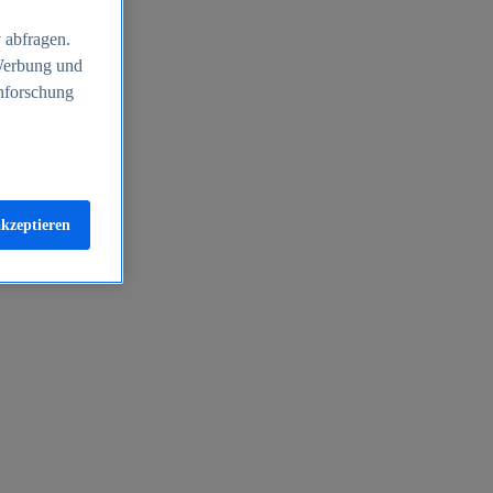
 abfragen.
 Werbung und
nforschung
akzeptieren