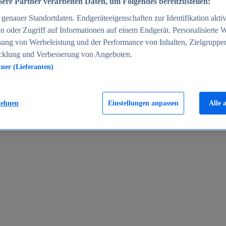
ere Partner verarbeiten Daten, um Folgendes bereitzustellen:
enauer Standortdaten. Endgeräteeigenschaften zur Identifikation aktiv
n oder Zugriff auf Informationen auf einem Endgerät. Personalisierte
sung von Werbeleistung und der Performance von Inhalten, Zielgruppe
cklung und Verbesserung von Angeboten.
tner (Lieferanten)
en 2024
lehnen
Einstellungen anpassen
Alle 
rgeld in Deutschland 2005-2025