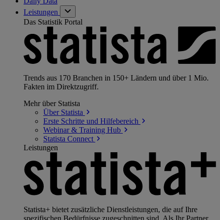
Daily Data
Leistungen
Das Statistik Portal
Trends aus 170 Branchen in 150+ Ländern und über 1 Mio.
Fakten im Direktzugriff.
Mehr über Statista
Über
Statista
Erste Schritte und
Hilfebereich
Webinar & Training
Hub
Statista
Connect
Leistungen
Statista+ bietet zusätzliche Dienstleistungen, die auf Ihre
spezifischen Bedürfnisse zugeschnitten sind. Als Ihr Partner