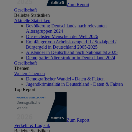
Zum Report
Gesellschaft
Beliebte Statistiken
Aktuelle Statistiken
Bevölkerung Deutschlands nach relevanten
Altersgruppen 2024
Die reichsten Menschen der Welt 2026
Empfänger von Arbeitslosengeld II / Sozialgeld /
Bürgergeld in Deutschland 2005-2025
Ausländer in Deutschland nach Nationalität 2025
Demografie: Altersstruktur in Deutschland 2024
Gesellschaft
Themen
Weitere Themen
Demografischer Wandel - Daten & Fakten
Jugendkriminalität in Deutschland - Daten & Fakten
Top Report
Zum Report
Verkehr & Logistik
Beliebte Statistiken