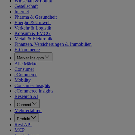
Wirtschaft & Politik
Gesellschaft
Internet
Pharma & Gesundheit
Energie & Umwelt
Verkehr & Logistik
Konsum & FMCG
Metall & Elektronik
Finanzen, Versicherungen & Immobilien
E-Commerce
Market Insights
Alle Märkte
Consumer
eCommerce
Mobility
Consumer Insights
eCommerce Insights
Research AI
Connect
Mehr erfahren
Produkt
Rest API
MCP