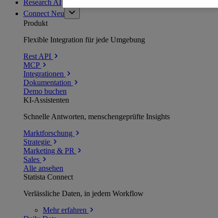
Research AI
Connect
Neu
Produkt
Flexible Integration für jede Umgebung
Rest API
MCP
Integrationen
Dokumentation
Demo buchen
KI-Assistenten
Schnelle Antworten, menschengeprüfte Insights
Marktforschung
Strategie
Marketing & PR
Sales
Alle ansehen
Statista Connect
Verlässliche Daten, in jedem Workflow
Mehr
erfahren