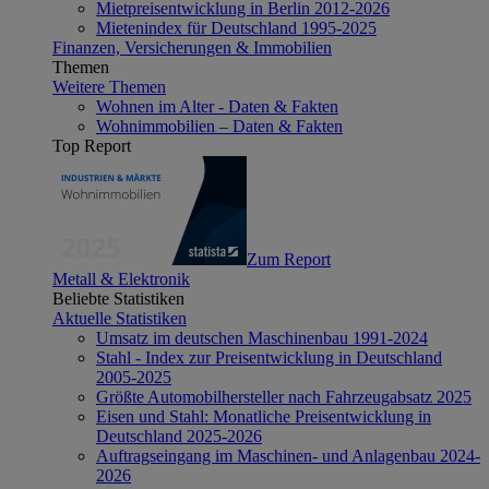
Mietpreisentwicklung in Berlin 2012-2026
Mietenindex für Deutschland 1995-2025
Finanzen, Versicherungen & Immobilien
Themen
Weitere Themen
Wohnen im Alter - Daten & Fakten
Wohnimmobilien – Daten & Fakten
Top Report
Zum Report
Metall & Elektronik
Beliebte Statistiken
Aktuelle Statistiken
Umsatz im deutschen Maschinenbau 1991-2024
Stahl - Index zur Preisentwicklung in Deutschland
2005-2025
Größte Automobilhersteller nach Fahrzeugabsatz 2025
Eisen und Stahl: Monatliche Preisentwicklung in
Deutschland 2025-2026
Auftragseingang im Maschinen- und Anlagenbau 2024-
2026