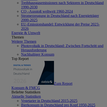
Treibhausgasemissionen nach Sektoren in Deutschland
1990-2030
CO₂-Ausstoß weltweit 1960-2024
Stromerzeugung in Deutschland nach Energieträger
2000-2025
EU-Emissionshandel: Entwicklung der Preise 2023-
2026
Energie & Umwelt
Themen
Weitere Themen
Photovoltaik in Deutschland: Zwischen Fortschritt und
Herausforderung
Nachhaltiger Konsum
Top Report
Zum Report
Konsum & FMCG
Beliebte Statistiken
Aktuelle Statistiken
Vegetarier in Deutschland 2015-2025
Bierkonsum in Deutschland pro Kopf 1950-2025