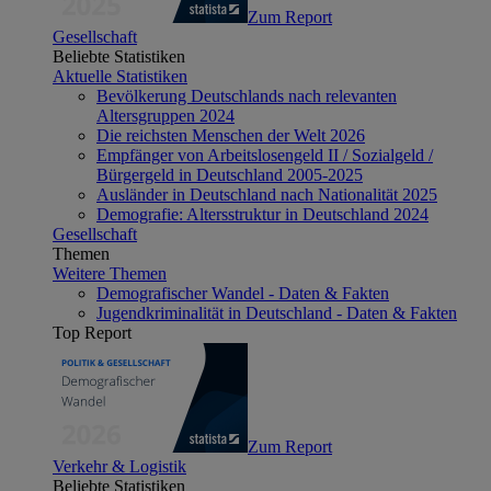
Zum Report
Gesellschaft
Beliebte Statistiken
Aktuelle Statistiken
Bevölkerung Deutschlands nach relevanten
Altersgruppen 2024
Die reichsten Menschen der Welt 2026
Empfänger von Arbeitslosengeld II / Sozialgeld /
Bürgergeld in Deutschland 2005-2025
Ausländer in Deutschland nach Nationalität 2025
Demografie: Altersstruktur in Deutschland 2024
Gesellschaft
Themen
Weitere Themen
Demografischer Wandel - Daten & Fakten
Jugendkriminalität in Deutschland - Daten & Fakten
Top Report
Zum Report
Verkehr & Logistik
Beliebte Statistiken