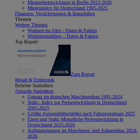
Mietpreisentwicklung in Berlin 2012-2026
Mietenindex für Deutschland 1995-2025
Finanzen, Versicherungen & Immobilien
Themen
Weitere Themen
Wohnen im Alter - Daten & Fakten
Wohnimmobilien – Daten & Fakten
Top Report
Zum Report
Metall & Elektronik
Beliebte Statistiken
Aktuelle Statistiken
Umsatz im deutschen Maschinenbau 1991-2024
Stahl - Index zur Preisentwicklung in Deutschland
2005-2025
Größte Automobilhersteller nach Fahrzeugabsatz 2025
Eisen und Stahl: Monatliche Preisentwicklung in
Deutschland 2025-2026
Auftragseingang im Maschinen- und Anlagenbau 2024-
2026