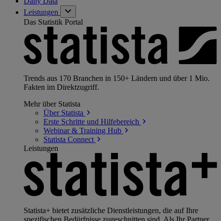
Daily Data
Leistungen
Das Statistik Portal
Trends aus 170 Branchen in 150+ Ländern und über 1 Mio.
Fakten im Direktzugriff.
Mehr über Statista
Über
Statista
Erste Schritte und
Hilfebereich
Webinar & Training
Hub
Statista
Connect
Leistungen
Statista+ bietet zusätzliche Dienstleistungen, die auf Ihre
spezifischen Bedürfnisse zugeschnitten sind. Als Ihr Partner