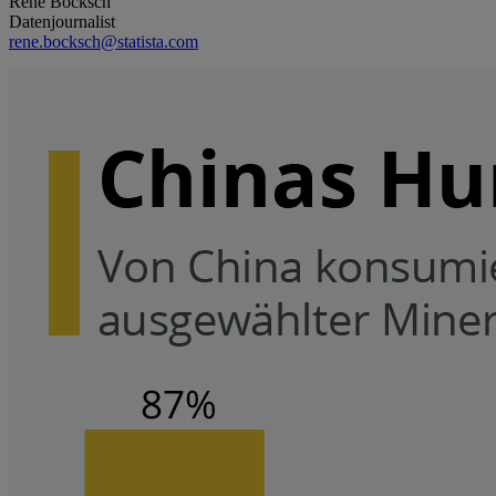
René Bocksch
Datenjournalist
rene.bocksch@statista.com