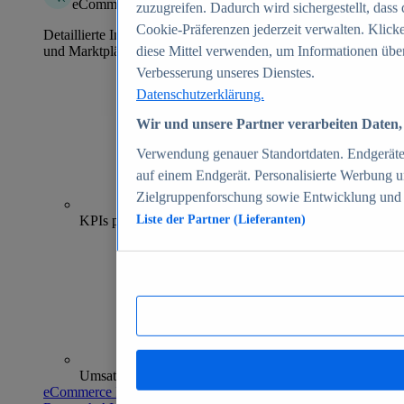
eCommerce Insights
zuzugreifen. Dadurch wird sichergestellt, dass 
Cookie-Präferenzen jederzeit verwalten. Klick
Detaillierte Informationen zu mehr als 39.000 Online-Shops
und Marktplätzen
diese Mittel verwenden, um Informationen über
Verbesserung unseres Dienstes.
Datenschutzerklärung.
Wir und unsere Partner verarbeiten Daten, 
Verwendung genauer Standortdaten. Endgeräteei
auf einem Endgerät. Personalisierte Werbung 
Zielgruppenforschung sowie Entwicklung und
70+
KPIs pro Shop
Liste der Partner (Lieferanten)
Umsatzanalysen und -prognosen
eCommerce Insights entdecken