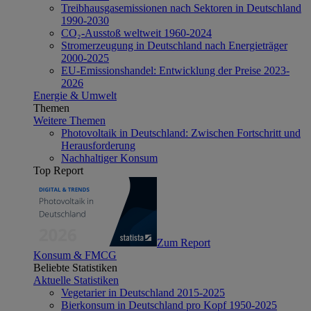
Treibhausgasemissionen nach Sektoren in Deutschland
1990-2030
CO₂-Ausstoß weltweit 1960-2024
Stromerzeugung in Deutschland nach Energieträger
2000-2025
EU-Emissionshandel: Entwicklung der Preise 2023-
2026
Energie & Umwelt
Themen
Weitere Themen
Photovoltaik in Deutschland: Zwischen Fortschritt und
Herausforderung
Nachhaltiger Konsum
Top Report
Zum Report
Konsum & FMCG
Beliebte Statistiken
Aktuelle Statistiken
Vegetarier in Deutschland 2015-2025
Bierkonsum in Deutschland pro Kopf 1950-2025