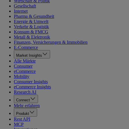
Wirtschaft & Politik
Gesellschaft
Internet
Pharma & Gesundheit
Energie & Umwelt
Verkehr & Logistik
Konsum & FMCG
Metall & Elektronik
Finanzen, Versicherungen & Immobilien
E-Commerce
Market Insights
Alle Märkte
Consumer
eCommerce
Mobility
Consumer Insights
eCommerce Insights
Research AI
Connect
Mehr erfahren
Produkt
Rest API
MCP