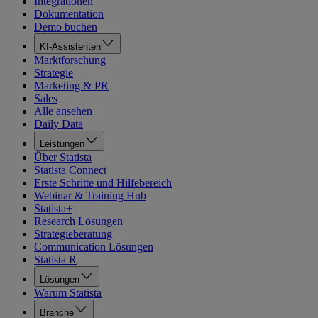
Integrationen
Dokumentation
Demo buchen
KI-Assistenten
Marktforschung
Strategie
Marketing & PR
Sales
Alle ansehen
Daily Data
Leistungen
Über Statista
Statista Connect
Erste Schritte und Hilfebereich
Webinar & Training Hub
Statista+
Research Lösungen
Strategieberatung
Communication Lösungen
Statista R
Lösungen
Warum Statista
Branche