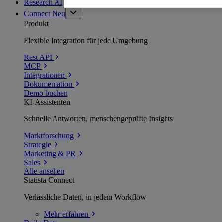
Research AI
Connect
Neu
Produkt
Flexible Integration für jede Umgebung
Rest API
MCP
Integrationen
Dokumentation
Demo buchen
KI-Assistenten
Schnelle Antworten, menschengeprüfte Insights
Marktforschung
Strategie
Marketing & PR
Sales
Alle ansehen
Statista Connect
Verlässliche Daten, in jedem Workflow
Mehr
erfahren