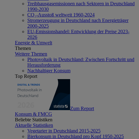
Treibhausgasemissionen nach Sektoren in Deutschland
1990-2030
CO₂-Ausstoß weltweit 1960-2024
Stromerzeugung in Deutschland nach Energieträger
2000-2025
EU-Emissionshandel: Entwicklung der Preise 2023-
2026
Energie & Umwelt
Themen
Weitere Themen
Photovoltaik in Deutschland: Zwischen Fortschritt und
Herausforderung
Nachhaltiger Konsum
Top Report
Zum Report
Konsum & FMCG
Beliebte Statistiken
Aktuelle Statistiken
Vegetarier in Deutschland 2015-2025
Bierkonsum in Deutschland pro Kopf 1950-2025