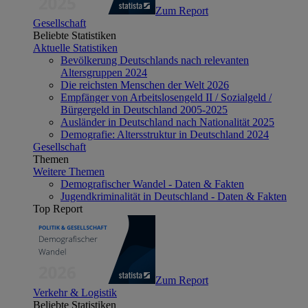
Zum Report
Gesellschaft
Beliebte Statistiken
Aktuelle Statistiken
Bevölkerung Deutschlands nach relevanten
Altersgruppen 2024
Die reichsten Menschen der Welt 2026
Empfänger von Arbeitslosengeld II / Sozialgeld /
Bürgergeld in Deutschland 2005-2025
Ausländer in Deutschland nach Nationalität 2025
Demografie: Altersstruktur in Deutschland 2024
Gesellschaft
Themen
Weitere Themen
Demografischer Wandel - Daten & Fakten
Jugendkriminalität in Deutschland - Daten & Fakten
Top Report
Zum Report
Verkehr & Logistik
Beliebte Statistiken