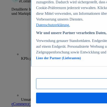
eCommerce Insights
zuzugreifen. Dadurch wird sichergestellt, dass 
Cookie-Präferenzen jederzeit verwalten. Klick
Detaillierte Informationen zu mehr als 39.000 Online-Shops
und Marktplätzen
diese Mittel verwenden, um Informationen über
Verbesserung unseres Dienstes.
Datenschutzerklärung.
Wir und unsere Partner verarbeiten Daten, 
Verwendung genauer Standortdaten. Endgeräteei
auf einem Endgerät. Personalisierte Werbung 
Zielgruppenforschung sowie Entwicklung und
70+
KPIs pro Shop
Liste der Partner (Lieferanten)
Umsatzanalysen und -prognosen
eCommerce Insights entdecken