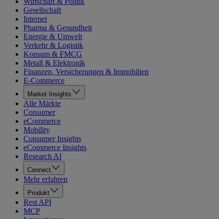
Wirtschaft & Politik
Gesellschaft
Internet
Pharma & Gesundheit
Energie & Umwelt
Verkehr & Logistik
Konsum & FMCG
Metall & Elektronik
Finanzen, Versicherungen & Immobilien
E-Commerce
Market Insights
Alle Märkte
Consumer
eCommerce
Mobility
Consumer Insights
eCommerce Insights
Research AI
Connect
Mehr erfahren
Produkt
Rest API
MCP