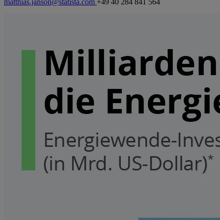
matthias.janson@statista.com
+49 40 284 841 564