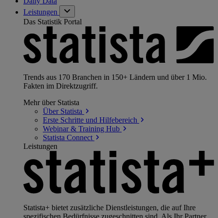
Daily Data
Leistungen
Das Statistik Portal
Trends aus 170 Branchen in 150+ Ländern und über 1 Mio.
Fakten im Direktzugriff.
Mehr über Statista
Über
Statista
Erste Schritte und
Hilfebereich
Webinar & Training
Hub
Statista
Connect
Leistungen
Statista+ bietet zusätzliche Dienstleistungen, die auf Ihre
spezifischen Bedürfnisse zugeschnitten sind. Als Ihr Partner