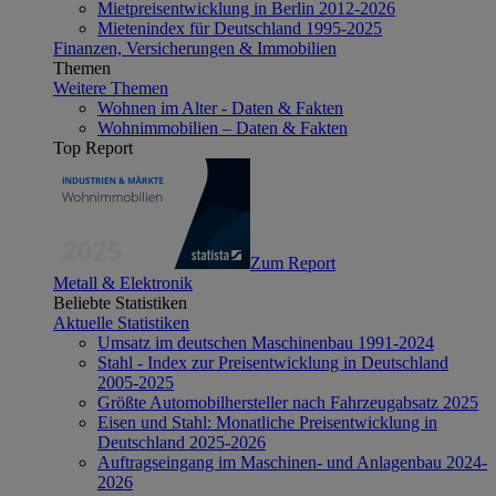
Mietpreisentwicklung in Berlin 2012-2026
Mietenindex für Deutschland 1995-2025
Finanzen, Versicherungen & Immobilien
Themen
Weitere Themen
Wohnen im Alter - Daten & Fakten
Wohnimmobilien – Daten & Fakten
Top Report
Zum Report
Metall & Elektronik
Beliebte Statistiken
Aktuelle Statistiken
Umsatz im deutschen Maschinenbau 1991-2024
Stahl - Index zur Preisentwicklung in Deutschland
2005-2025
Größte Automobilhersteller nach Fahrzeugabsatz 2025
Eisen und Stahl: Monatliche Preisentwicklung in
Deutschland 2025-2026
Auftragseingang im Maschinen- und Anlagenbau 2024-
2026