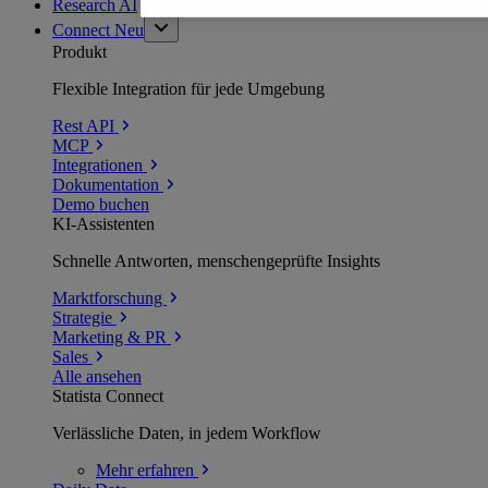
Research AI
Connect
Neu
Produkt
Flexible Integration für jede Umgebung
Rest API
MCP
Integrationen
Dokumentation
Demo buchen
KI-Assistenten
Schnelle Antworten, menschengeprüfte Insights
Marktforschung
Strategie
Marketing & PR
Sales
Alle ansehen
Statista Connect
Verlässliche Daten, in jedem Workflow
Mehr
erfahren