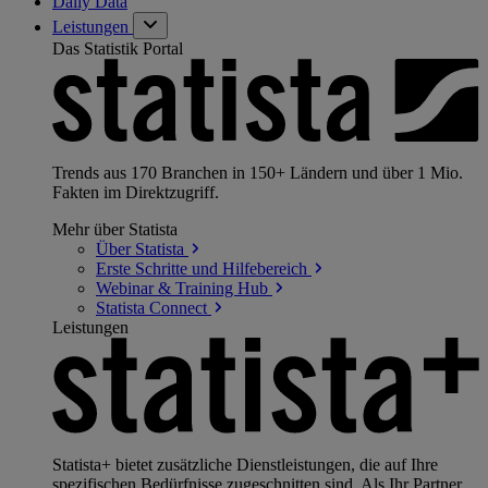
Daily Data
Leistungen
Das Statistik Portal
Trends aus 170 Branchen in 150+ Ländern und über 1 Mio.
Fakten im Direktzugriff.
Mehr über Statista
Über
Statista
Erste Schritte und
Hilfebereich
Webinar & Training
Hub
Statista
Connect
Leistungen
Statista+ bietet zusätzliche Dienstleistungen, die auf Ihre
spezifischen Bedürfnisse zugeschnitten sind. Als Ihr Partner