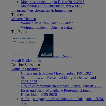
Mietpreisentwicklung in Berlin 2012-2026
Mietenindex für Deutschland 1995-2025
Finanzen, Versicherungen & Immobilien
Themen
Weitere Themen
Wohnen im Alter - Daten & Fakten
Wohnimmobilien – Daten & Fakten
Top Report
Zum Report
Metall & Elektronik
Beliebte Statistiken
Aktuelle Statistiken
Umsatz im deutschen Maschinenbau 1991-2024
Stahl - Index zur Preisentwicklung in Deutschland
2005-2025
Größte Automobilhersteller nach Fahrzeugabsatz 2025
Eisen und Stahl: Monatliche Preisentwicklung in
Deutschland 2025-2026
Auftragseingang im Maschinen- und Anlagenbau 2024-
2026