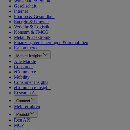
Wirtschaft & Politik
Gesellschaft
Internet
Pharma & Gesundheit
Energie & Umwelt
Verkehr & Logistik
Konsum & FMCG
Metall & Elektronik
Finanzen, Versicherungen & Immobilien
E-Commerce
Market Insights
Alle Märkte
Consumer
eCommerce
Mobility
Consumer Insights
eCommerce Insights
Research AI
Connect
Mehr erfahren
Produkt
Rest API
MCP