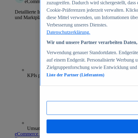
eCommerce Insights
zuzugreifen. Dadurch wird sichergestellt, dass 
Cookie-Präferenzen jederzeit verwalten. Klick
Detaillierte Informationen zu mehr als 39.000 Online-Shops
und Marktplätzen
diese Mittel verwenden, um Informationen über
Verbesserung unseres Dienstes.
Datenschutzerklärung.
Wir und unsere Partner verarbeiten Daten, 
Verwendung genauer Standortdaten. Endgeräteei
auf einem Endgerät. Personalisierte Werbung 
Zielgruppenforschung sowie Entwicklung und
70+
KPIs pro Shop
Liste der Partner (Lieferanten)
Umsatzanalysen und -prognosen
eCommerce Insights entdecken