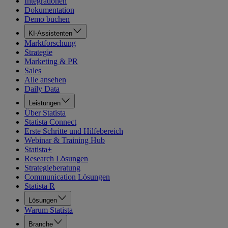
Integrationen
Dokumentation
Demo buchen
KI-Assistenten
Marktforschung
Strategie
Marketing & PR
Sales
Alle ansehen
Daily Data
Leistungen
Über Statista
Statista Connect
Erste Schritte und Hilfebereich
Webinar & Training Hub
Statista+
Research Lösungen
Strategieberatung
Communication Lösungen
Statista R
Lösungen
Warum Statista
Branche