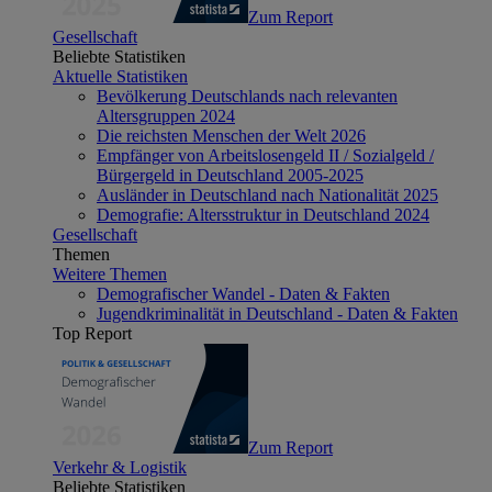
Zum Report
Gesellschaft
Beliebte Statistiken
Aktuelle Statistiken
Bevölkerung Deutschlands nach relevanten
Altersgruppen 2024
Die reichsten Menschen der Welt 2026
Empfänger von Arbeitslosengeld II / Sozialgeld /
Bürgergeld in Deutschland 2005-2025
Ausländer in Deutschland nach Nationalität 2025
Demografie: Altersstruktur in Deutschland 2024
Gesellschaft
Themen
Weitere Themen
Demografischer Wandel - Daten & Fakten
Jugendkriminalität in Deutschland - Daten & Fakten
Top Report
Zum Report
Verkehr & Logistik
Beliebte Statistiken