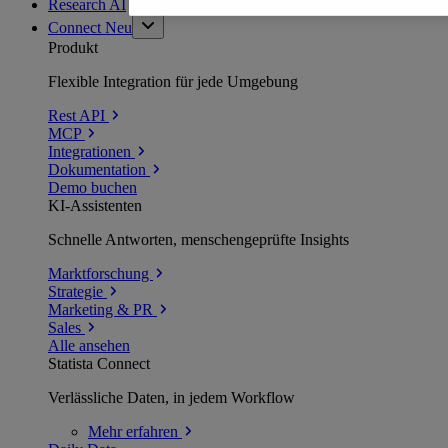
Research AI
Connect
Neu
Produkt
Flexible Integration für jede Umgebung
Rest API
MCP
Integrationen
Dokumentation
Demo buchen
KI-Assistenten
Schnelle Antworten, menschengeprüfte Insights
Marktforschung
Strategie
Marketing & PR
Sales
Alle ansehen
Statista Connect
Verlässliche Daten, in jedem Workflow
Mehr
erfahren