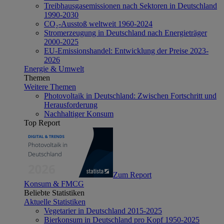
Treibhausgasemissionen nach Sektoren in Deutschland
1990-2030
CO₂-Ausstoß weltweit 1960-2024
Stromerzeugung in Deutschland nach Energieträger
2000-2025
EU-Emissionshandel: Entwicklung der Preise 2023-
2026
Energie & Umwelt
Themen
Weitere Themen
Photovoltaik in Deutschland: Zwischen Fortschritt und
Herausforderung
Nachhaltiger Konsum
Top Report
Zum Report
Konsum & FMCG
Beliebte Statistiken
Aktuelle Statistiken
Vegetarier in Deutschland 2015-2025
Bierkonsum in Deutschland pro Kopf 1950-2025