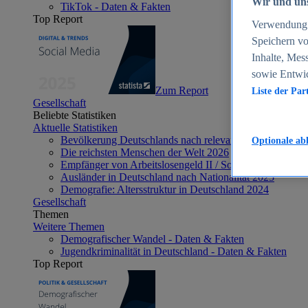
Wir und uns
TikTok - Daten & Fakten
Top Report
Verwendung g
Speichern vo
Inhalte, Mes
sowie Entwi
Zum Report
Liste der Par
Gesellschaft
Beliebte Statistiken
Aktuelle Statistiken
Bevölkerung Deutschlands nach relevanten Altersgrupp
Optionale ab
Die reichsten Menschen der Welt 2026
Empfänger von Arbeitslosengeld II / Sozialgeld / Bürge
Ausländer in Deutschland nach Nationalität 2025
Demografie: Altersstruktur in Deutschland 2024
Gesellschaft
Themen
Weitere Themen
Demografischer Wandel - Daten & Fakten
Jugendkriminalität in Deutschland - Daten & Fakten
Top Report