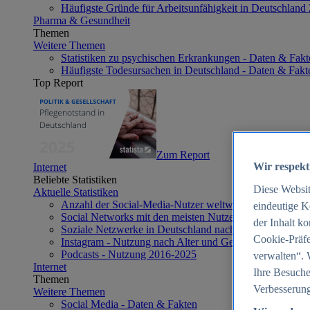
Häufigste Gründe für Arbeitsunfähigkeit in Deutschland
Pharma & Gesundheit
Themen
Weitere Themen
Statistiken zu psychischen Erkrankungen - Daten & Fakt
Häufigste Todesursachen in Deutschland - Daten & Fakt
Top Report
Zum Report
Wir respekt
Internet
Beliebte Statistiken
Diese Websi
Aktuelle Statistiken
Anzahl der Social-Media-Nutzer weltweit 2012-2025
eindeutige K
Social Networks mit den meisten Nutzern weltweit 2025
der Inhalt k
Soziale Netzwerke in Deutschland nach Generationen 2
Cookie-Präfe
Instagram - Nutzung nach Alter und Geschlecht in Deut
Podcasts - Nutzung 2016-2025
verwalten“. 
Internet
Ihre Besuche
Themen
Verbesserung
Weitere Themen
Social Media - Daten & Fakten