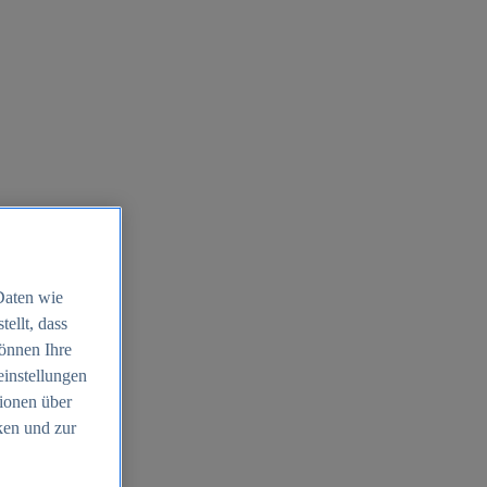
Daten wie
ellt, dass
können Ihre
einstellungen
ionen über
ken und zur