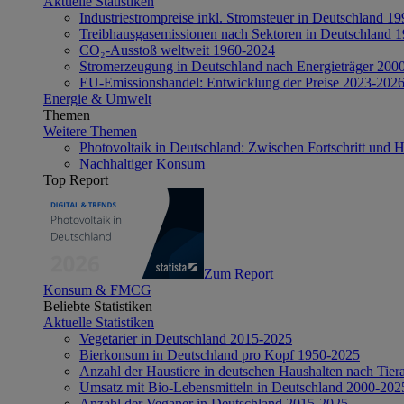
Aktuelle Statistiken
Industriestrompreise inkl. Stromsteuer in Deutschland 1
Treibhausgasemissionen nach Sektoren in Deutschland 
CO₂-Ausstoß weltweit 1960-2024
Stromerzeugung in Deutschland nach Energieträger 200
EU-Emissionshandel: Entwicklung der Preise 2023-202
Energie & Umwelt
Themen
Weitere Themen
Photovoltaik in Deutschland: Zwischen Fortschritt und 
Nachhaltiger Konsum
Top Report
Zum Report
Konsum & FMCG
Beliebte Statistiken
Aktuelle Statistiken
Vegetarier in Deutschland 2015-2025
Bierkonsum in Deutschland pro Kopf 1950-2025
Anzahl der Haustiere in deutschen Haushalten nach Tier
Umsatz mit Bio-Lebensmitteln in Deutschland 2000-202
Anzahl der Veganer in Deutschland 2015-2025