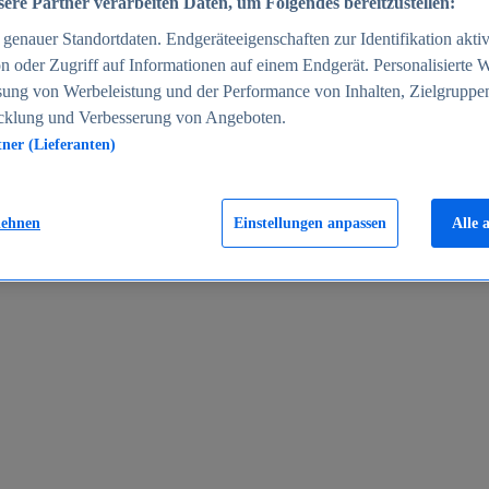
ere Partner verarbeiten Daten, um Folgendes bereitzustellen:
enauer Standortdaten. Endgeräteeigenschaften zur Identifikation aktiv
n oder Zugriff auf Informationen auf einem Endgerät. Personalisierte
sung von Werbeleistung und der Performance von Inhalten, Zielgruppe
cklung und Verbesserung von Angeboten.
tner (Lieferanten)
en 2024
lehnen
Einstellungen anpassen
Alle 
rgeld in Deutschland 2005-2025