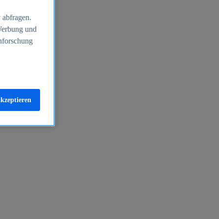
 abfragen.
 Werbung und
nforschung
akzeptieren