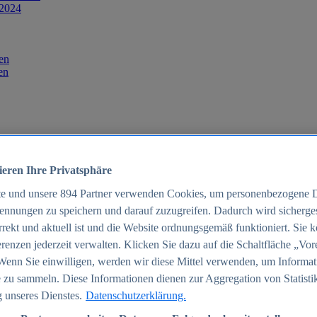
 2024
en
en
ieren Ihre Privatsphäre
te und unsere
894
Partner verwenden Cookies, um personenbezogene 
ennungen zu speichern und darauf zuzugreifen. Dadurch wird sichergest
orrekt und aktuell ist und die Website ordnungsgemäß funktioniert. Sie 
025
renzen jederzeit verwalten. Klicken Sie dazu auf die Schaltfläche „Vor
schland 2025
Wenn Sie einwilligen, werden wir diese Mittel verwenden, um Informat
 zu sammeln. Diese Informationen dienen zur Aggregation von Statisti
 unseres Dienstes.
Datenschutzerklärung.