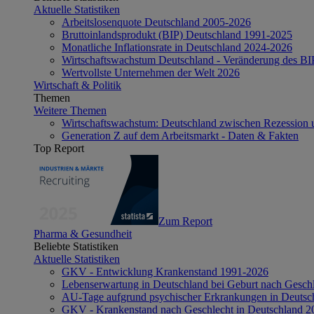
Aktuelle Statistiken
Arbeitslosenquote Deutschland 2005-2026
Bruttoinlandsprodukt (BIP) Deutschland 1991-2025
Monatliche Inflationsrate in Deutschland 2024-2026
Wirtschaftswachstum Deutschland - Veränderung des B
Wertvollste Unternehmen der Welt 2026
Wirtschaft & Politik
Themen
Weitere Themen
Wirtschaftswachstum: Deutschland zwischen Rezession 
Generation Z auf dem Arbeitsmarkt - Daten & Fakten
Top Report
Zum Report
Pharma & Gesundheit
Beliebte Statistiken
Aktuelle Statistiken
GKV - Entwicklung Krankenstand 1991-2026
Lebenserwartung in Deutschland bei Geburt nach Gesch
AU-Tage aufgrund psychischer Erkrankungen in Deutsc
GKV - Krankenstand nach Geschlecht in Deutschland 