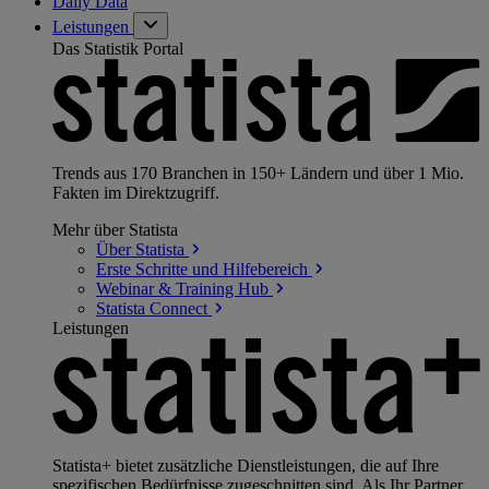
Daily Data
Leistungen
Das Statistik Portal
Trends aus 170 Branchen in 150+ Ländern und über 1 Mio.
Fakten im Direktzugriff.
Mehr über Statista
Über
Statista
Erste Schritte und
Hilfebereich
Webinar & Training
Hub
Statista
Connect
Leistungen
Statista+ bietet zusätzliche Dienstleistungen, die auf Ihre
spezifischen Bedürfnisse zugeschnitten sind. Als Ihr Partner