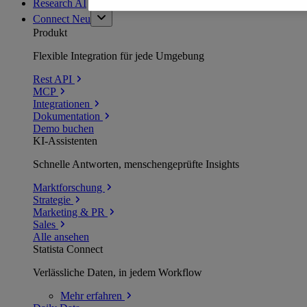
Research AI
Connect
Neu
Produkt
Flexible Integration für jede Umgebung
Rest API
MCP
Integrationen
Dokumentation
Demo buchen
KI-Assistenten
Schnelle Antworten, menschengeprüfte Insights
Marktforschung
Strategie
Marketing & PR
Sales
Alle ansehen
Statista Connect
Verlässliche Daten, in jedem Workflow
Mehr
erfahren