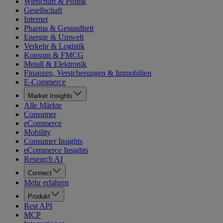
Wirtschaft & Politik
Gesellschaft
Internet
Pharma & Gesundheit
Energie & Umwelt
Verkehr & Logistik
Konsum & FMCG
Metall & Elektronik
Finanzen, Versicherungen & Immobilien
E-Commerce
Market Insights
Alle Märkte
Consumer
eCommerce
Mobility
Consumer Insights
eCommerce Insights
Research AI
Connect
Mehr erfahren
Produkt
Rest API
MCP