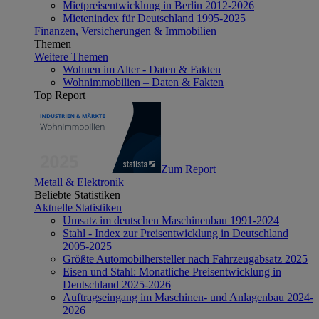
Mietpreisentwicklung in Berlin 2012-2026
Mietenindex für Deutschland 1995-2025
Finanzen, Versicherungen & Immobilien
Themen
Weitere Themen
Wohnen im Alter - Daten & Fakten
Wohnimmobilien – Daten & Fakten
Top Report
Zum Report
Metall & Elektronik
Beliebte Statistiken
Aktuelle Statistiken
Umsatz im deutschen Maschinenbau 1991-2024
Stahl - Index zur Preisentwicklung in Deutschland
2005-2025
Größte Automobilhersteller nach Fahrzeugabsatz 2025
Eisen und Stahl: Monatliche Preisentwicklung in
Deutschland 2025-2026
Auftragseingang im Maschinen- und Anlagenbau 2024-
2026