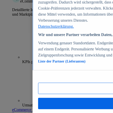
eCommerce Insights
zuzugreifen. Dadurch wird sichergestellt, dass 
Cookie-Präferenzen jederzeit verwalten. Klick
Detaillierte Informationen zu mehr als 39.000 Online-Shops
und Marktplätzen
diese Mittel verwenden, um Informationen über
Verbesserung unseres Dienstes.
Datenschutzerklärung.
Wir und unsere Partner verarbeiten Daten, 
Verwendung genauer Standortdaten. Endgeräteei
auf einem Endgerät. Personalisierte Werbung 
Zielgruppenforschung sowie Entwicklung und
70+
KPIs pro Shop
Liste der Partner (Lieferanten)
Umsatzanalysen und -prognosen
eCommerce Insights entdecken