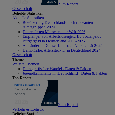
Zum Report
Gesellschaft
Beliebte Statistiken
Aktuelle Statistiken
Bevölkerung Deutschlands nach relevanten
Altersgruppen 2024
Die reichsten Menschen der Welt 2026
Empfänger von Arbeitslosengeld II / Sozialgeld /
Bürgergeld in Deutschland 2005-2025
Ausländer in Deutschland nach Nationalität 2025
Demografie: Altersstruktur in Deutschland 2024
Gesellschaft
Themen
Weitere Themen
Demografischer Wandel - Daten & Fakten
Jugendkriminalität in Deutschland - Daten & Fakten
Top Report
Zum Report
Verkehr & Logistik
Beliebte Statistiken