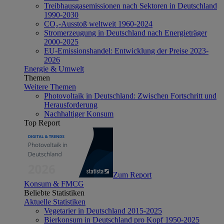
Treibhausgasemissionen nach Sektoren in Deutschland
1990-2030
CO₂-Ausstoß weltweit 1960-2024
Stromerzeugung in Deutschland nach Energieträger
2000-2025
EU-Emissionshandel: Entwicklung der Preise 2023-
2026
Energie & Umwelt
Themen
Weitere Themen
Photovoltaik in Deutschland: Zwischen Fortschritt und
Herausforderung
Nachhaltiger Konsum
Top Report
Zum Report
Konsum & FMCG
Beliebte Statistiken
Aktuelle Statistiken
Vegetarier in Deutschland 2015-2025
Bierkonsum in Deutschland pro Kopf 1950-2025