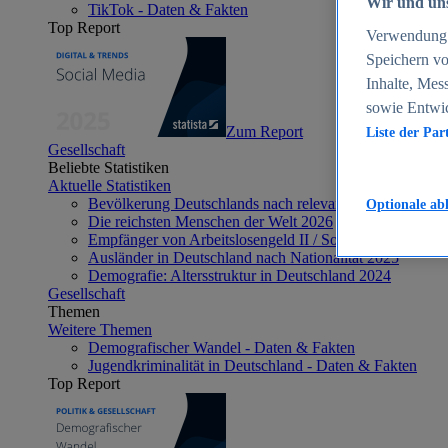
Wir und uns
TikTok - Daten & Fakten
Top Report
Verwendung g
Speichern vo
Inhalte, Mes
sowie Entwi
Zum Report
Liste der Par
Gesellschaft
Beliebte Statistiken
Aktuelle Statistiken
Bevölkerung Deutschlands nach relevanten Altersgrupp
Optionale ab
Die reichsten Menschen der Welt 2026
Empfänger von Arbeitslosengeld II / Sozialgeld / Bürge
Ausländer in Deutschland nach Nationalität 2025
Demografie: Altersstruktur in Deutschland 2024
Gesellschaft
Themen
Weitere Themen
Demografischer Wandel - Daten & Fakten
Jugendkriminalität in Deutschland - Daten & Fakten
Top Report