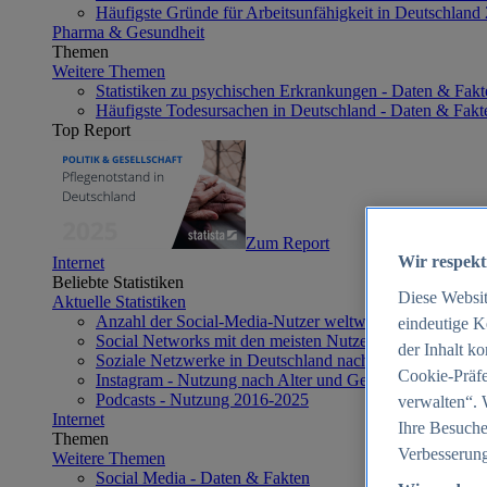
Häufigste Gründe für Arbeitsunfähigkeit in Deutschland
Pharma & Gesundheit
Themen
Weitere Themen
Statistiken zu psychischen Erkrankungen - Daten & Fakt
Häufigste Todesursachen in Deutschland - Daten & Fakt
Top Report
Zum Report
Wir respekt
Internet
Beliebte Statistiken
Diese Websi
Aktuelle Statistiken
Anzahl der Social-Media-Nutzer weltweit 2012-2025
eindeutige K
Social Networks mit den meisten Nutzern weltweit 2025
der Inhalt k
Soziale Netzwerke in Deutschland nach Generationen 2
Cookie-Präfe
Instagram - Nutzung nach Alter und Geschlecht in Deut
Podcasts - Nutzung 2016-2025
verwalten“. 
Internet
Ihre Besuche
Themen
Verbesserung
Weitere Themen
Social Media - Daten & Fakten