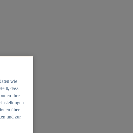
Daten wie
ellt, dass
können Ihre
einstellungen
ionen über
ken und zur