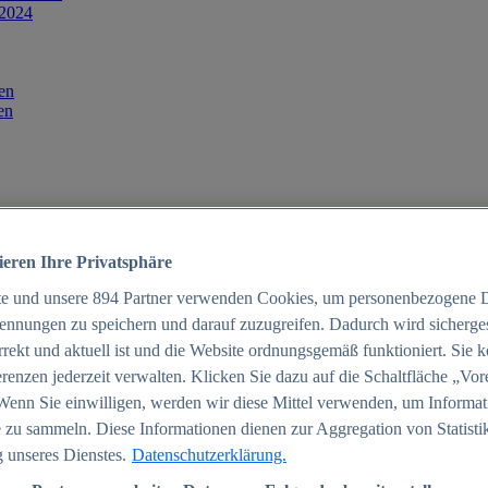
 2024
en
en
ieren Ihre Privatsphäre
te und unsere
894
Partner verwenden Cookies, um personenbezogene 
ennungen zu speichern und darauf zuzugreifen. Dadurch wird sichergest
orrekt und aktuell ist und die Website ordnungsgemäß funktioniert. Sie 
025
renzen jederzeit verwalten. Klicken Sie dazu auf die Schaltfläche „Vor
schland 2025
Wenn Sie einwilligen, werden wir diese Mittel verwenden, um Informat
 zu sammeln. Diese Informationen dienen zur Aggregation von Statisti
 unseres Dienstes.
Datenschutzerklärung.