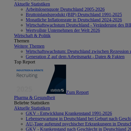
Aktuelle Statistiken
Arbeitslosenquote Deutschland 2005-2026
Bruttoinlandsprodukt (BIP) Deutschland 1991-2025
Monatliche Inflationsrate in Deutschland 2024-2026
Wirtschaftswachstum Deutschland - Veränderung des B
Wertvollste Unternehmen der Welt 2026
Wirtschaft & Politik
Themen
Weitere Themen
Wirtschaftswachstum: Deutschland zwischen Rezession 
Generation Z auf dem Arbeitsmarkt - Daten & Fakten
Top Report
Zum Report
Pharma & Gesundheit
Beliebte Statistiken
Aktuelle Statistiken
GKV - Entwicklung Krankenstand 1991-2026
Lebenserwartung in Deutschland bei Geburt nach Gesch
AU-Tage aufgrund psychischer Erkrankungen in Deutsc
GKV - Krankenstand nach Geschlecht in Deutschland 