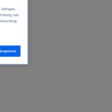
 abfragen.
 Werbung und
nforschung
akzeptieren