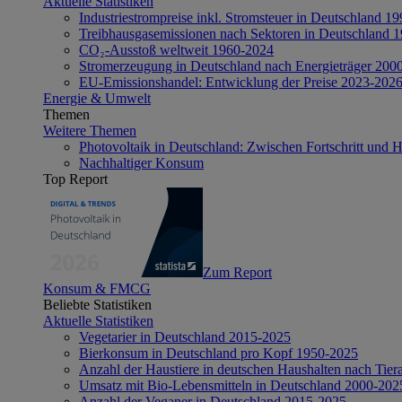
Aktuelle Statistiken
Industriestrompreise inkl. Stromsteuer in Deutschland 1
Treibhausgasemissionen nach Sektoren in Deutschland 
CO₂-Ausstoß weltweit 1960-2024
Stromerzeugung in Deutschland nach Energieträger 200
EU-Emissionshandel: Entwicklung der Preise 2023-202
Energie & Umwelt
Themen
Weitere Themen
Photovoltaik in Deutschland: Zwischen Fortschritt und 
Nachhaltiger Konsum
Top Report
Zum Report
Konsum & FMCG
Beliebte Statistiken
Aktuelle Statistiken
Vegetarier in Deutschland 2015-2025
Bierkonsum in Deutschland pro Kopf 1950-2025
Anzahl der Haustiere in deutschen Haushalten nach Tier
Umsatz mit Bio-Lebensmitteln in Deutschland 2000-202
Anzahl der Veganer in Deutschland 2015-2025