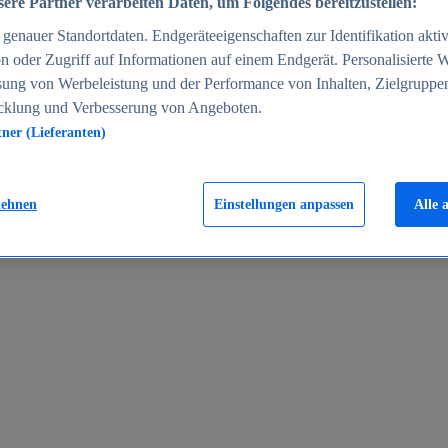
ere Partner verarbeiten Daten, um Folgendes bereitzustellen:
enauer Standortdaten. Endgeräteeigenschaften zur Identifikation aktiv
n oder Zugriff auf Informationen auf einem Endgerät. Personalisierte
sung von Werbeleistung und der Performance von Inhalten, Zielgruppe
cklung und Verbesserung von Angeboten.
tner (Lieferanten)
en 2024
lehnen
Einstellungen anpassen
Alle 
rgeld in Deutschland 2005-2025