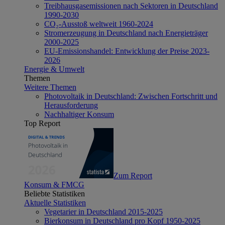
Treibhausgasemissionen nach Sektoren in Deutschland
1990-2030
CO₂-Ausstoß weltweit 1960-2024
Stromerzeugung in Deutschland nach Energieträger
2000-2025
EU-Emissionshandel: Entwicklung der Preise 2023-
2026
Energie & Umwelt
Themen
Weitere Themen
Photovoltaik in Deutschland: Zwischen Fortschritt und
Herausforderung
Nachhaltiger Konsum
Top Report
Zum Report
Konsum & FMCG
Beliebte Statistiken
Aktuelle Statistiken
Vegetarier in Deutschland 2015-2025
Bierkonsum in Deutschland pro Kopf 1950-2025