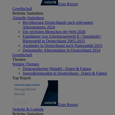
Zum Report
Gesellschaft
Beliebte Statistiken
Aktuelle Statistiken
Bevölkerung Deutschlands nach relevanten
Altersgruppen 2024
Die reichsten Menschen der Welt 2026
Empfänger von Arbeitslosengeld II / Sozialgeld /
Bürgergeld in Deutschland 2005-2025
Ausländer in Deutschland nach Nationalität 2025
Demografie: Altersstruktur in Deutschland 2024
Gesellschaft
Themen
Weitere Themen
Demografischer Wandel - Daten & Fakten
Jugendkriminalität in Deutschland - Daten & Fakten
Top Report
Zum Report
Verkehr & Logistik
Beliebte Statistiken