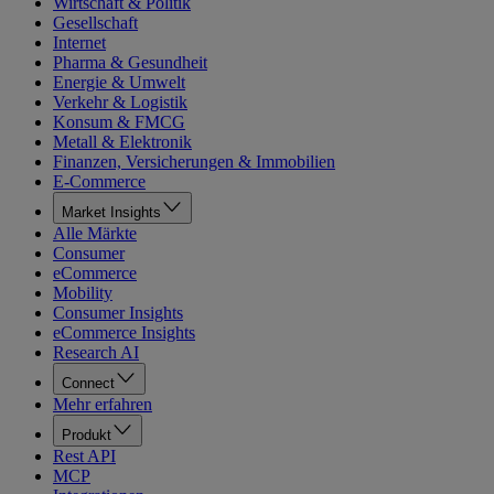
Wirtschaft & Politik
Gesellschaft
Internet
Pharma & Gesundheit
Energie & Umwelt
Verkehr & Logistik
Konsum & FMCG
Metall & Elektronik
Finanzen, Versicherungen & Immobilien
E-Commerce
Market Insights
Alle Märkte
Consumer
eCommerce
Mobility
Consumer Insights
eCommerce Insights
Research AI
Connect
Mehr erfahren
Produkt
Rest API
MCP