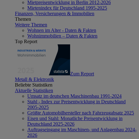
Mietpreisentwicklung in Berlin 2012-2026
Mietenindex für Deutschland 1995-2025
Finanzen, Versicherungen & Immobilien
Themen
Weitere Themen
Wohnen im Alter - Daten & Fakten
Wohnimmobilien – Daten & Fakten
Top Report
Zum Report
Metall & Elektronik
Beliebte Statistiken
Aktuelle Statistiken
Umsatz im deutschen Maschinenbau 1991-2024
Stahl - Index zur Preisentwicklung in Deutschland
2005-2025
Größte Automobilhersteller nach Fahrzeugabsatz 2025
Eisen und Stahl: Monatliche Preisentwicklung in
Deutschland 2025-2026
Auftragseingang im Maschinen- und Anlagenbau 2024-
2026