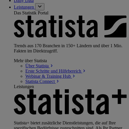
Daily Data
Leistungen
Das Statistik Portal
Trends aus 170 Branchen in 150+ Ländern und über 1 Mio.
Fakten im Direktzugriff.
Mehr über Statista
Über
Statista
Erste Schritte und
Hilfebereich
Webinar & Training
Hub
Statista
Connect
Leistungen
Statista+ bietet zusätzliche Dienstleistungen, die auf Ihre
spezifischen Bedürfnisse zugeschnitten sind. Als Ihr Partner