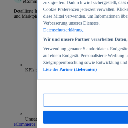
eCommerce Insights
zuzugreifen. Dadurch wird sichergestellt, dass 
Cookie-Präferenzen jederzeit verwalten. Klick
Detaillierte Informationen zu mehr als 39.000 Online-Shops
und Marktplätzen
diese Mittel verwenden, um Informationen über
Verbesserung unseres Dienstes.
Datenschutzerklärung.
Wir und unsere Partner verarbeiten Daten, 
Verwendung genauer Standortdaten. Endgeräteei
auf einem Endgerät. Personalisierte Werbung 
Zielgruppenforschung sowie Entwicklung und
70+
KPIs pro Shop
Liste der Partner (Lieferanten)
Umsatzanalysen und -prognosen
eCommerce Insights entdecken