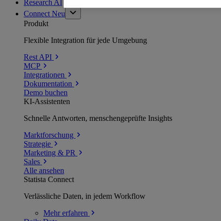
Research AI
Connect
Neu
Produkt
Flexible Integration für jede Umgebung
Rest API
MCP
Integrationen
Dokumentation
Demo buchen
KI-Assistenten
Schnelle Antworten, menschengeprüfte Insights
Marktforschung
Strategie
Marketing & PR
Sales
Alle ansehen
Statista Connect
Verlässliche Daten, in jedem Workflow
Mehr
erfahren