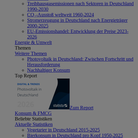
Treibhausgasemissionen nach Sektoren in Deutschland
1990-2030
CO₂-Ausstoß weltweit 1960-2024
Stromerzeugung in Deutschland nach Energieträger
2000-2025
EU-Emissionshandel: Entwicklung der Preise 2023-
2026
Energie & Umwelt
Themen
Weitere Themen
Photovoltaik in Deutschland: Zwischen Fortschritt und
Herausforderung
Nachhaltiger Konsum
Top Report
Zum Report
Konsum & FMCG
Beliebte Statistiken
Aktuelle Statistiken
Vegetarier in Deutschland 2015-2025
Bierkonsum in Deutschland pro Kopf 1950-2025