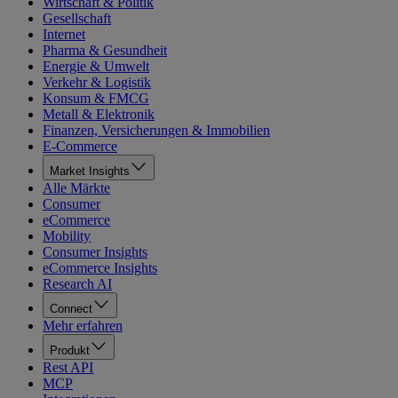
Wirtschaft & Politik
Gesellschaft
Internet
Pharma & Gesundheit
Energie & Umwelt
Verkehr & Logistik
Konsum & FMCG
Metall & Elektronik
Finanzen, Versicherungen & Immobilien
E-Commerce
Market Insights
Alle Märkte
Consumer
eCommerce
Mobility
Consumer Insights
eCommerce Insights
Research AI
Connect
Mehr erfahren
Produkt
Rest API
MCP