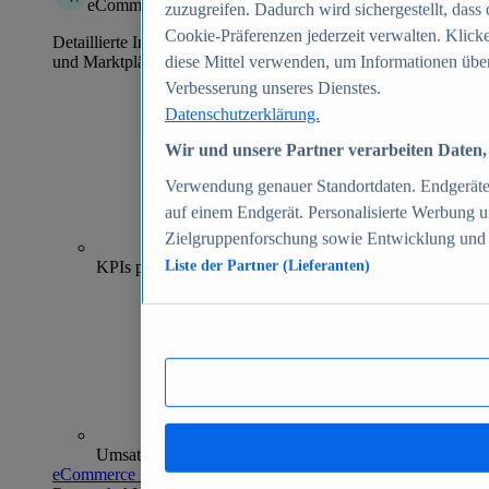
eCommerce Insights
zuzugreifen. Dadurch wird sichergestellt, dass 
Cookie-Präferenzen jederzeit verwalten. Klick
Detaillierte Informationen zu mehr als 39.000 Online-Shops
und Marktplätzen
diese Mittel verwenden, um Informationen über
Verbesserung unseres Dienstes.
Datenschutzerklärung.
Wir und unsere Partner verarbeiten Daten, 
Verwendung genauer Standortdaten. Endgeräteei
auf einem Endgerät. Personalisierte Werbung 
Zielgruppenforschung sowie Entwicklung und
70+
KPIs pro Shop
Liste der Partner (Lieferanten)
Umsatzanalysen und -prognosen
eCommerce Insights entdecken