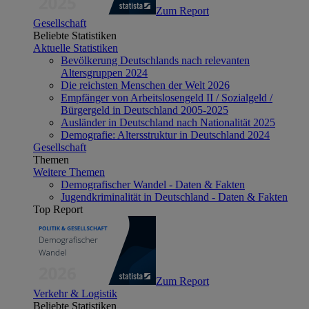
Zum Report
Gesellschaft
Beliebte Statistiken
Aktuelle Statistiken
Bevölkerung Deutschlands nach relevanten
Altersgruppen 2024
Die reichsten Menschen der Welt 2026
Empfänger von Arbeitslosengeld II / Sozialgeld /
Bürgergeld in Deutschland 2005-2025
Ausländer in Deutschland nach Nationalität 2025
Demografie: Altersstruktur in Deutschland 2024
Gesellschaft
Themen
Weitere Themen
Demografischer Wandel - Daten & Fakten
Jugendkriminalität in Deutschland - Daten & Fakten
Top Report
Zum Report
Verkehr & Logistik
Beliebte Statistiken