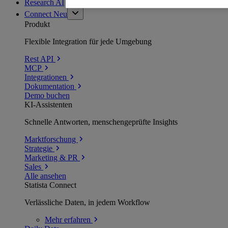
Research AI
Connect
Neu
Produkt
Flexible Integration für jede Umgebung
Rest API
MCP
Integrationen
Dokumentation
Demo buchen
KI-Assistenten
Schnelle Antworten, menschengeprüfte Insights
Marktforschung
Strategie
Marketing & PR
Sales
Alle ansehen
Statista Connect
Verlässliche Daten, in jedem Workflow
Mehr
erfahren