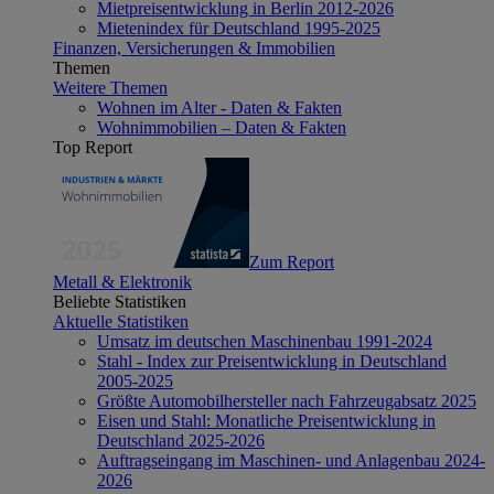
Mietpreisentwicklung in Berlin 2012-2026
Mietenindex für Deutschland 1995-2025
Finanzen, Versicherungen & Immobilien
Themen
Weitere Themen
Wohnen im Alter - Daten & Fakten
Wohnimmobilien – Daten & Fakten
Top Report
Zum Report
Metall & Elektronik
Beliebte Statistiken
Aktuelle Statistiken
Umsatz im deutschen Maschinenbau 1991-2024
Stahl - Index zur Preisentwicklung in Deutschland
2005-2025
Größte Automobilhersteller nach Fahrzeugabsatz 2025
Eisen und Stahl: Monatliche Preisentwicklung in
Deutschland 2025-2026
Auftragseingang im Maschinen- und Anlagenbau 2024-
2026