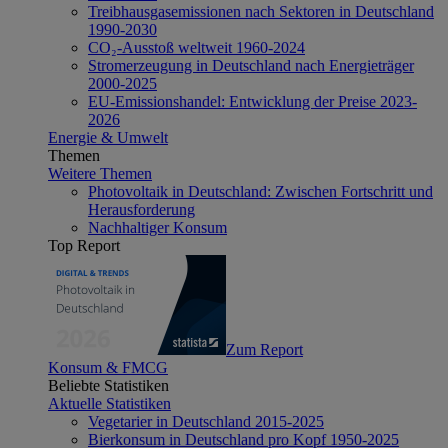
Treibhausgasemissionen nach Sektoren in Deutschland
1990-2030
CO₂-Ausstoß weltweit 1960-2024
Stromerzeugung in Deutschland nach Energieträger
2000-2025
EU-Emissionshandel: Entwicklung der Preise 2023-
2026
Energie & Umwelt
Themen
Weitere Themen
Photovoltaik in Deutschland: Zwischen Fortschritt und
Herausforderung
Nachhaltiger Konsum
Top Report
Zum Report
Konsum & FMCG
Beliebte Statistiken
Aktuelle Statistiken
Vegetarier in Deutschland 2015-2025
Bierkonsum in Deutschland pro Kopf 1950-2025