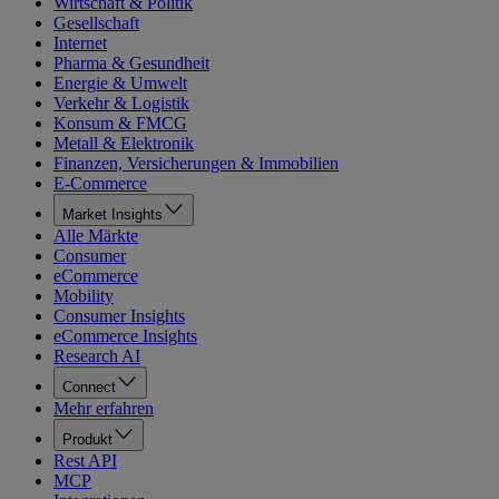
Wirtschaft & Politik
Gesellschaft
Internet
Pharma & Gesundheit
Energie & Umwelt
Verkehr & Logistik
Konsum & FMCG
Metall & Elektronik
Finanzen, Versicherungen & Immobilien
E-Commerce
Market Insights
Alle Märkte
Consumer
eCommerce
Mobility
Consumer Insights
eCommerce Insights
Research AI
Connect
Mehr erfahren
Produkt
Rest API
MCP