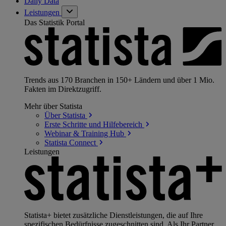
Daily Data
Leistungen
Das Statistik Portal
Trends aus 170 Branchen in 150+ Ländern und über 1 Mio.
Fakten im Direktzugriff.
Mehr über Statista
Über
Statista
Erste Schritte und
Hilfebereich
Webinar & Training
Hub
Statista
Connect
Leistungen
Statista+ bietet zusätzliche Dienstleistungen, die auf Ihre
spezifischen Bedürfnisse zugeschnitten sind. Als Ihr Partner