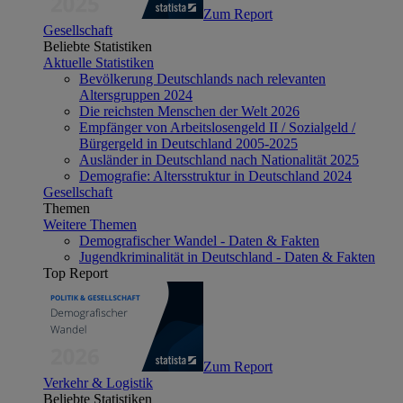
Zum Report
Gesellschaft
Beliebte Statistiken
Aktuelle Statistiken
Bevölkerung Deutschlands nach relevanten
Altersgruppen 2024
Die reichsten Menschen der Welt 2026
Empfänger von Arbeitslosengeld II / Sozialgeld /
Bürgergeld in Deutschland 2005-2025
Ausländer in Deutschland nach Nationalität 2025
Demografie: Altersstruktur in Deutschland 2024
Gesellschaft
Themen
Weitere Themen
Demografischer Wandel - Daten & Fakten
Jugendkriminalität in Deutschland - Daten & Fakten
Top Report
Zum Report
Verkehr & Logistik
Beliebte Statistiken