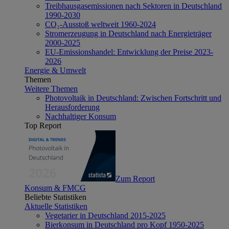
Treibhausgasemissionen nach Sektoren in Deutschland
1990-2030
CO₂-Ausstoß weltweit 1960-2024
Stromerzeugung in Deutschland nach Energieträger
2000-2025
EU-Emissionshandel: Entwicklung der Preise 2023-
2026
Energie & Umwelt
Themen
Weitere Themen
Photovoltaik in Deutschland: Zwischen Fortschritt und
Herausforderung
Nachhaltiger Konsum
Top Report
Zum Report
Konsum & FMCG
Beliebte Statistiken
Aktuelle Statistiken
Vegetarier in Deutschland 2015-2025
Bierkonsum in Deutschland pro Kopf 1950-2025