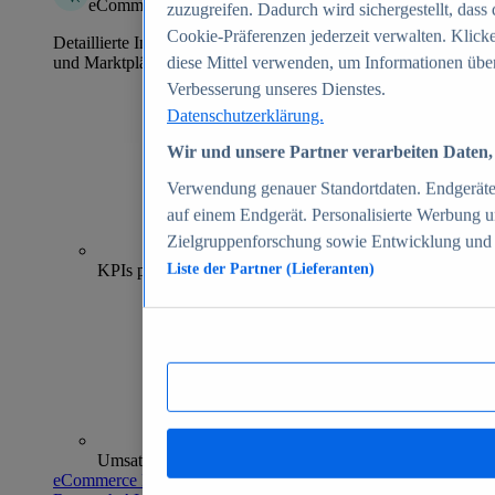
eCommerce Insights
zuzugreifen. Dadurch wird sichergestellt, dass 
Cookie-Präferenzen jederzeit verwalten. Klick
Detaillierte Informationen zu mehr als 39.000 Online-Shops
und Marktplätzen
diese Mittel verwenden, um Informationen über
Verbesserung unseres Dienstes.
Datenschutzerklärung.
Wir und unsere Partner verarbeiten Daten, 
Verwendung genauer Standortdaten. Endgeräteei
auf einem Endgerät. Personalisierte Werbung 
Zielgruppenforschung sowie Entwicklung und
70+
KPIs pro Shop
Liste der Partner (Lieferanten)
Umsatzanalysen und -prognosen
eCommerce Insights entdecken