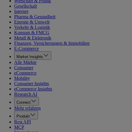
Wirtschaft & Politik
Gesellschaft
Internet
Pharma & Gesundheit
Energie & Umwelt
Verkehr & Logistik
Konsum & FMCG
Metall & Elektronik
Finanzen, Versicherungen & Immobilien
E-Commerce
Market Insights
Alle Märkte
Consumer
eCommerce
Mobility
Consumer Insights
eCommerce Insights
Research AI
Connect
Mehr erfahren
Produkt
Rest API
MCP