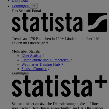
Daily Data
Leistungen
Das Statistik Portal
Trends aus 170 Branchen in 150+ Ländern und über 1 Mio.
Fakten im Direktzugriff.
Mehr über Statista
Über
Statista
Erste Schritte und
Hilfebereich
Webinar & Training
Hub
Statista
Connect
Leistungen
Statista+ bietet zusätzliche Dienstleistungen, die auf Ihre
spezifischen Bedürfnisse zugeschnitten sind. Als Ihr Partner