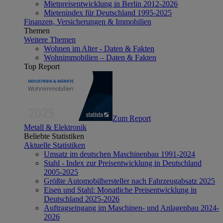
Mietpreisentwicklung in Berlin 2012-2026
Mietenindex für Deutschland 1995-2025
Finanzen, Versicherungen & Immobilien
Themen
Weitere Themen
Wohnen im Alter - Daten & Fakten
Wohnimmobilien – Daten & Fakten
Top Report
Zum Report
Metall & Elektronik
Beliebte Statistiken
Aktuelle Statistiken
Umsatz im deutschen Maschinenbau 1991-2024
Stahl - Index zur Preisentwicklung in Deutschland
2005-2025
Größte Automobilhersteller nach Fahrzeugabsatz 2025
Eisen und Stahl: Monatliche Preisentwicklung in
Deutschland 2025-2026
Auftragseingang im Maschinen- und Anlagenbau 2024-
2026