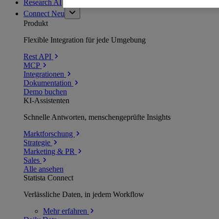
Research AI
Connect
Neu
Produkt
Flexible Integration für jede Umgebung
Rest API
MCP
Integrationen
Dokumentation
Demo buchen
KI-Assistenten
Schnelle Antworten, menschengeprüfte Insights
Marktforschung
Strategie
Marketing & PR
Sales
Alle ansehen
Statista Connect
Verlässliche Daten, in jedem Workflow
Mehr
erfahren