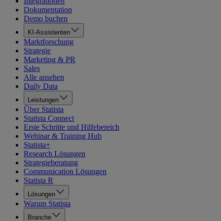
Integrationen
Dokumentation
Demo buchen
KI-Assistenten
Marktforschung
Strategie
Marketing & PR
Sales
Alle ansehen
Daily Data
Leistungen
Über Statista
Statista Connect
Erste Schritte und Hilfebereich
Webinar & Training Hub
Statista+
Research Lösungen
Strategieberatung
Communication Lösungen
Statista R
Lösungen
Warum Statista
Branche