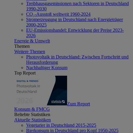
Treibhausgasemissionen nach Sektoren in Deutschland
1990-2030
CO₂-Ausstoß weltweit 1960-2024
Stromerzeugung in Deutschland nach Energieträger
2000-2025
EU-Emissionshandel: Entwicklung der Preise 2023-
2026
Energie & Umwelt
Themen
Weitere Themen
Photovoltaik in Deutschland: Zwischen Fortschritt und
Herausforderung
Nachhaltiger Konsum
Top Report
Zum Report
Konsum & FMCG
Beliebte Statistiken
Aktuelle Statistiken
Vegetarier in Deutschland 2015-2025
Bierkonsum in Deutschland pro Kopf 1950-2025