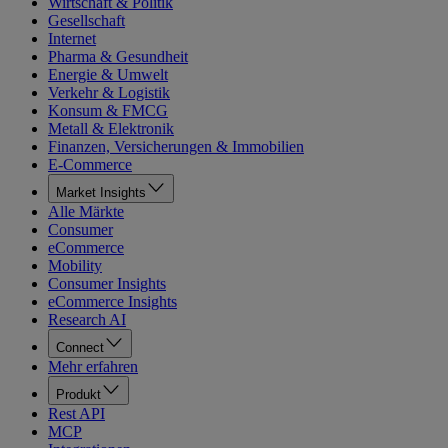
Wirtschaft & Politik
Gesellschaft
Internet
Pharma & Gesundheit
Energie & Umwelt
Verkehr & Logistik
Konsum & FMCG
Metall & Elektronik
Finanzen, Versicherungen & Immobilien
E-Commerce
Market Insights
Alle Märkte
Consumer
eCommerce
Mobility
Consumer Insights
eCommerce Insights
Research AI
Connect
Mehr erfahren
Produkt
Rest API
MCP