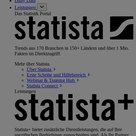
Daily Data
Leistungen
Das Statistik Portal
Trends aus 170 Branchen in 150+ Ländern und über 1 Mio.
Fakten im Direktzugriff.
Mehr über Statista
Über
Statista
Erste Schritte und
Hilfebereich
Webinar & Training
Hub
Statista
Connect
Leistungen
Statista+ bietet zusätzliche Dienstleistungen, die auf Ihre
spezifischen Bedürfnisse zugeschnitten sind. Als Ihr Partner