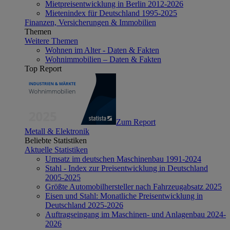
Mietpreisentwicklung in Berlin 2012-2026
Mietenindex für Deutschland 1995-2025
Finanzen, Versicherungen & Immobilien
Themen
Weitere Themen
Wohnen im Alter - Daten & Fakten
Wohnimmobilien – Daten & Fakten
Top Report
Zum Report
Metall & Elektronik
Beliebte Statistiken
Aktuelle Statistiken
Umsatz im deutschen Maschinenbau 1991-2024
Stahl - Index zur Preisentwicklung in Deutschland
2005-2025
Größte Automobilhersteller nach Fahrzeugabsatz 2025
Eisen und Stahl: Monatliche Preisentwicklung in
Deutschland 2025-2026
Auftragseingang im Maschinen- und Anlagenbau 2024-
2026