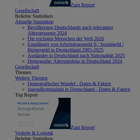
Zum Report
Gesellschaft
Beliebte Statistiken
Aktuelle Statistiken
Bevölkerung Deutschlands nach relevanten
Altersgruppen 2024
Die reichsten Menschen der Welt 2026
Empfänger von Arbeitslosengeld II / Sozialgeld /
Bürgergeld in Deutschland 2005-2025
Ausländer in Deutschland nach Nationalität 2025
Demografie: Altersstruktur in Deutschland 2024
Gesellschaft
Themen
Weitere Themen
Demografischer Wandel - Daten & Fakten
Jugendkriminalität in Deutschland - Daten & Fakten
Top Report
Zum Report
Verkehr & Logistik
Beliebte Statistiken