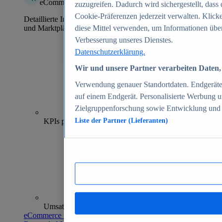
eCommerce Insights
zuzugreifen. Dadurch wird sichergestellt, dass 
Cookie-Präferenzen jederzeit verwalten. Klick
Detaillierte Informationen zu mehr als 39.000 Online-Shops
und Marktplätzen
diese Mittel verwenden, um Informationen über
Verbesserung unseres Dienstes.
Datenschutzerklärung.
Wir und unsere Partner verarbeiten Daten, 
Verwendung genauer Standortdaten. Endgeräteei
auf einem Endgerät. Personalisierte Werbung 
Zielgruppenforschung sowie Entwicklung und
70+
KPIs pro Shop
Liste der Partner (Lieferanten)
Umsatzanalysen und -prognosen
eCommerce Insights entdecken