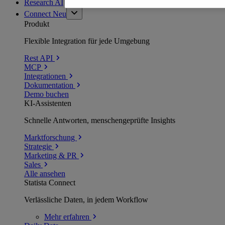
Research AI
Connect
Neu
Produkt
Flexible Integration für jede Umgebung
Rest API
MCP
Integrationen
Dokumentation
Demo buchen
KI-Assistenten
Schnelle Antworten, menschengeprüfte Insights
Marktforschung
Strategie
Marketing & PR
Sales
Alle ansehen
Statista Connect
Verlässliche Daten, in jedem Workflow
Mehr
erfahren