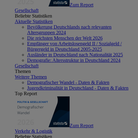
Zum Report
Gesellschaft
Beliebte Statistiken
Aktuelle Statistiken
Bevölkerung Deutschlands nach relevanten
Altersgruppen 2024
Die reichsten Menschen der Welt 2026
Empfänger von Arbeitslosengeld II / Sozialgeld /
Bürgergeld in Deutschland 2005-2025
Ausländer in Deutschland nach Nationalität 2025
Demografie: Altersstruktur in Deutschland 2024
Gesellschaft
Themen
Weitere Themen
Demografischer Wandel - Daten & Fakten
Jugendkriminalität in Deutschland - Daten & Fakten
Top Report
Zum Report
Verkehr & Logistik
Beliebte Statistiken