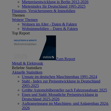
Mietpreisentwicklung in Berlin 2012-2026
Mietenindex für Deutschland 1995-2025
Finanzen, Versicherungen & Immobilien
Themen
Weitere Themen
Wohnen im Alter - Daten & Fakten
Wohnimmobilien – Daten & Fakten
Top Report
Zum Report
Metall & Elektronik
Beliebte Statistiken
Aktuelle Statistiken
Umsatz im deutschen Maschinenbau 1991-2024
Stahl - Index zur Preisentwicklung in Deutschland
2005-2025
Größte Automobilhersteller nach Fahrzeugabsatz 2025
Eisen und Stahl: Monatliche Preisentwicklung in
Deutschland 2025-2026
Auftragseingang im Maschinen- und Anlagenbau 2024-
2026