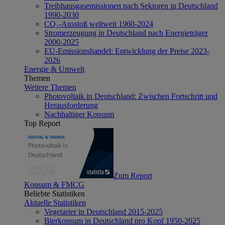
Treibhausgasemissionen nach Sektoren in Deutschland
1990-2030
CO₂-Ausstoß weltweit 1960-2024
Stromerzeugung in Deutschland nach Energieträger
2000-2025
EU-Emissionshandel: Entwicklung der Preise 2023-
2026
Energie & Umwelt
Themen
Weitere Themen
Photovoltaik in Deutschland: Zwischen Fortschritt und
Herausforderung
Nachhaltiger Konsum
Top Report
Zum Report
Konsum & FMCG
Beliebte Statistiken
Aktuelle Statistiken
Vegetarier in Deutschland 2015-2025
Bierkonsum in Deutschland pro Kopf 1950-2025