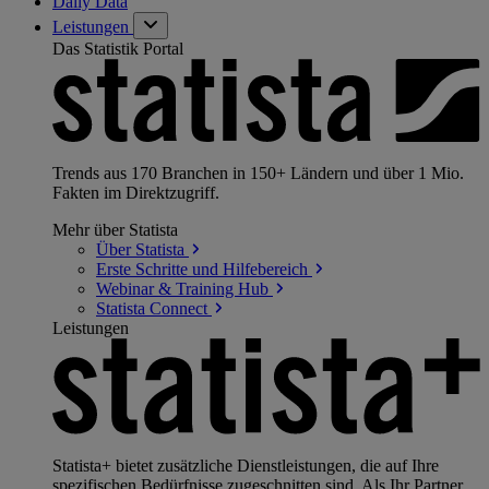
Daily Data
Leistungen
Das Statistik Portal
Trends aus 170 Branchen in 150+ Ländern und über 1 Mio.
Fakten im Direktzugriff.
Mehr über Statista
Über
Statista
Erste Schritte und
Hilfebereich
Webinar & Training
Hub
Statista
Connect
Leistungen
Statista+ bietet zusätzliche Dienstleistungen, die auf Ihre
spezifischen Bedürfnisse zugeschnitten sind. Als Ihr Partner