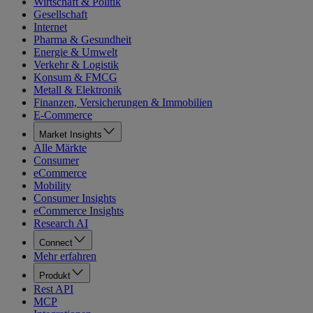
Wirtschaft & Politik
Gesellschaft
Internet
Pharma & Gesundheit
Energie & Umwelt
Verkehr & Logistik
Konsum & FMCG
Metall & Elektronik
Finanzen, Versicherungen & Immobilien
E-Commerce
Market Insights
Alle Märkte
Consumer
eCommerce
Mobility
Consumer Insights
eCommerce Insights
Research AI
Connect
Mehr erfahren
Produkt
Rest API
MCP