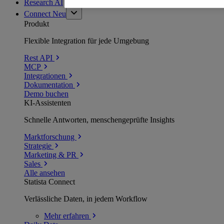
Research AI
Connect
Neu
Produkt
Flexible Integration für jede Umgebung
Rest API
MCP
Integrationen
Dokumentation
Demo buchen
KI-Assistenten
Schnelle Antworten, menschengeprüfte Insights
Marktforschung
Strategie
Marketing & PR
Sales
Alle ansehen
Statista Connect
Verlässliche Daten, in jedem Workflow
Mehr
erfahren