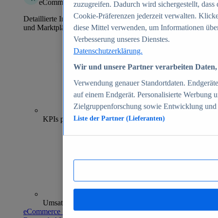
eCommerce Insights
zuzugreifen. Dadurch wird sichergestellt, dass 
Cookie-Präferenzen jederzeit verwalten. Klick
Detaillierte Informationen zu mehr als 39.000 Online-Shops
und Marktplätzen
diese Mittel verwenden, um Informationen über
Verbesserung unseres Dienstes.
Datenschutzerklärung.
Wir und unsere Partner verarbeiten Daten, 
Verwendung genauer Standortdaten. Endgeräteei
auf einem Endgerät. Personalisierte Werbung 
Zielgruppenforschung sowie Entwicklung und
70+
KPIs pro Shop
Liste der Partner (Lieferanten)
Umsatzanalysen und -prognosen
eCommerce Insights entdecken