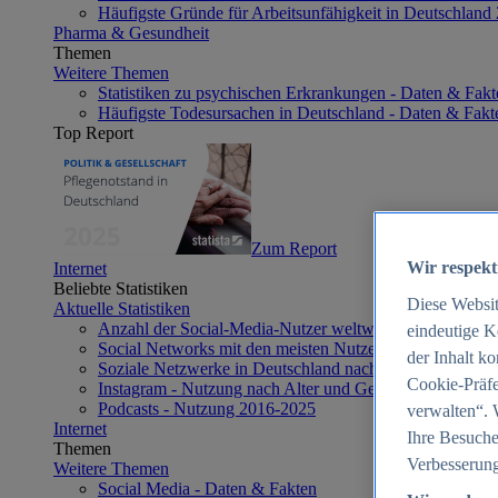
Häufigste Gründe für Arbeitsunfähigkeit in Deutschland
Pharma & Gesundheit
Themen
Weitere Themen
Statistiken zu psychischen Erkrankungen - Daten & Fakt
Häufigste Todesursachen in Deutschland - Daten & Fakt
Top Report
Zum Report
Wir respekt
Internet
Beliebte Statistiken
Diese Websi
Aktuelle Statistiken
Anzahl der Social-Media-Nutzer weltweit 2012-2025
eindeutige K
Social Networks mit den meisten Nutzern weltweit 2025
der Inhalt k
Soziale Netzwerke in Deutschland nach Generationen 2
Cookie-Präfe
Instagram - Nutzung nach Alter und Geschlecht in Deut
Podcasts - Nutzung 2016-2025
verwalten“. 
Internet
Ihre Besuche
Themen
Verbesserung
Weitere Themen
Social Media - Daten & Fakten