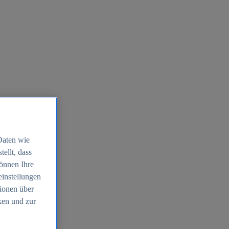
Daten wie
ellt, dass
können Ihre
einstellungen
ionen über
ken und zur