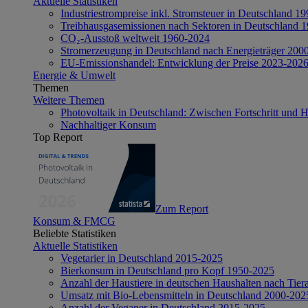
Aktuelle Statistiken
Industriestrompreise inkl. Stromsteuer in Deutschland 1
Treibhausgasemissionen nach Sektoren in Deutschland 
CO₂-Ausstoß weltweit 1960-2024
Stromerzeugung in Deutschland nach Energieträger 200
EU-Emissionshandel: Entwicklung der Preise 2023-202
Energie & Umwelt
Themen
Weitere Themen
Photovoltaik in Deutschland: Zwischen Fortschritt und 
Nachhaltiger Konsum
Top Report
Zum Report
Konsum & FMCG
Beliebte Statistiken
Aktuelle Statistiken
Vegetarier in Deutschland 2015-2025
Bierkonsum in Deutschland pro Kopf 1950-2025
Anzahl der Haustiere in deutschen Haushalten nach Tier
Umsatz mit Bio-Lebensmitteln in Deutschland 2000-202
Anzahl der Veganer in Deutschland 2015-2025