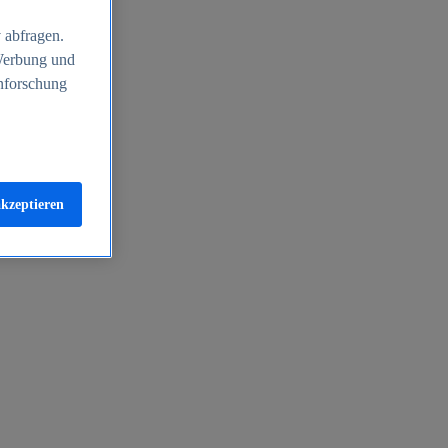
 abfragen.
 Werbung und
nforschung
akzeptieren