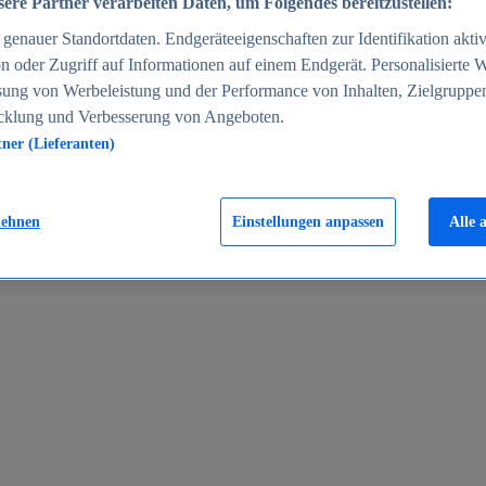
ere Partner verarbeiten Daten, um Folgendes bereitzustellen:
enauer Standortdaten. Endgeräteeigenschaften zur Identifikation aktiv
n oder Zugriff auf Informationen auf einem Endgerät. Personalisierte
sung von Werbeleistung und der Performance von Inhalten, Zielgruppe
cklung und Verbesserung von Angeboten.
tner (Lieferanten)
en 2024
lehnen
Einstellungen anpassen
Alle 
rgeld in Deutschland 2005-2025