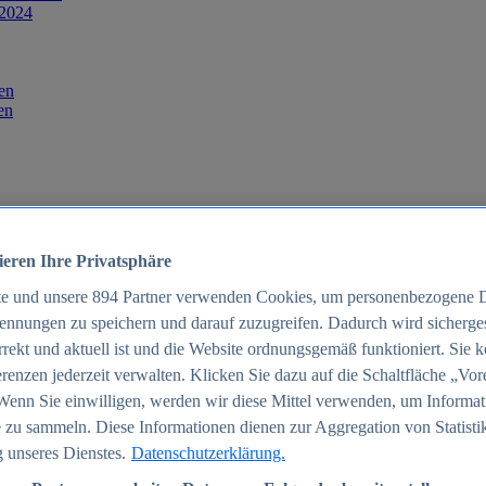
 2024
en
en
ieren Ihre Privatsphäre
te und unsere
894
Partner verwenden Cookies, um personenbezogene 
ennungen zu speichern und darauf zuzugreifen. Dadurch wird sichergest
orrekt und aktuell ist und die Website ordnungsgemäß funktioniert. Sie 
025
renzen jederzeit verwalten. Klicken Sie dazu auf die Schaltfläche „Vor
schland 2025
Wenn Sie einwilligen, werden wir diese Mittel verwenden, um Informat
 zu sammeln. Diese Informationen dienen zur Aggregation von Statisti
 unseres Dienstes.
Datenschutzerklärung.