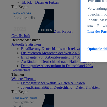
Wir und uns
TikTok - Daten & Fakten
Top Report
Verwendung g
Speichern vo
Inhalte, Mes
sowie Entwi
Zum Report
Liste der Par
Gesellschaft
Beliebte Statistiken
Aktuelle Statistiken
Bevölkerung Deutschlands nach relevanten Altersgrupp
Optionale ab
Die reichsten Menschen der Welt 2026
Empfänger von Arbeitslosengeld II / Sozialgeld / Bürge
Ausländer in Deutschland nach Nationalität 2025
Demografie: Altersstruktur in Deutschland 2024
Gesellschaft
Themen
Weitere Themen
Demografischer Wandel - Daten & Fakten
Jugendkriminalität in Deutschland - Daten & Fakten
Top Report