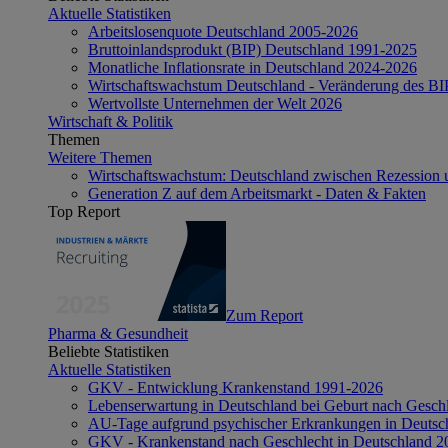
Aktuelle Statistiken
Arbeitslosenquote Deutschland 2005-2026
Bruttoinlandsprodukt (BIP) Deutschland 1991-2025
Monatliche Inflationsrate in Deutschland 2024-2026
Wirtschaftswachstum Deutschland - Veränderung des B
Wertvollste Unternehmen der Welt 2026
Wirtschaft & Politik
Themen
Weitere Themen
Wirtschaftswachstum: Deutschland zwischen Rezession 
Generation Z auf dem Arbeitsmarkt - Daten & Fakten
Top Report
Zum Report
Pharma & Gesundheit
Beliebte Statistiken
Aktuelle Statistiken
GKV - Entwicklung Krankenstand 1991-2026
Lebenserwartung in Deutschland bei Geburt nach Gesch
AU-Tage aufgrund psychischer Erkrankungen in Deutsc
GKV - Krankenstand nach Geschlecht in Deutschland 