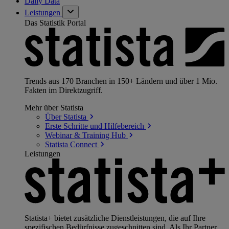
Daily Data
Leistungen
Das Statistik Portal
Trends aus 170 Branchen in 150+ Ländern und über 1 Mio.
Fakten im Direktzugriff.
Mehr über Statista
Über
Statista
Erste Schritte und
Hilfebereich
Webinar & Training
Hub
Statista
Connect
Leistungen
Statista+ bietet zusätzliche Dienstleistungen, die auf Ihre
spezifischen Bedürfnisse zugeschnitten sind. Als Ihr Partner