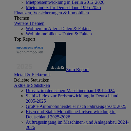
Mietpreisentwicklung in Berlin 2012-2026
Mietenindex für Deutschland 1995-2025
Finanzen, Versicherungen & Immobilien
Themen
Weitere Themen
Wohnen im Alter - Daten & Fakten
Wohnimmobilien – Daten & Fakten
Top Report
Zum Report
Metall & Elektronik
Beliebte Statistiken
Aktuelle Statistiken
Umsatz im deutschen Maschinenbau 1991-2024
Stahl - Index zur Preisentwicklung in Deutschland
2005-2025
Größte Automobilhersteller nach Fahrzeugabsatz 2025
Eisen und Stahl: Monatliche Preisentwicklung in
Deutschland 2025-2026
Auftragseingang im Maschinen- und Anlagenbau 2024-
2026