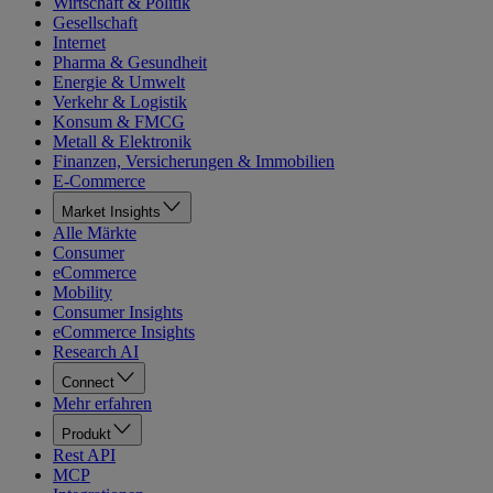
Wirtschaft & Politik
Gesellschaft
Internet
Pharma & Gesundheit
Energie & Umwelt
Verkehr & Logistik
Konsum & FMCG
Metall & Elektronik
Finanzen, Versicherungen & Immobilien
E-Commerce
Market Insights
Alle Märkte
Consumer
eCommerce
Mobility
Consumer Insights
eCommerce Insights
Research AI
Connect
Mehr erfahren
Produkt
Rest API
MCP