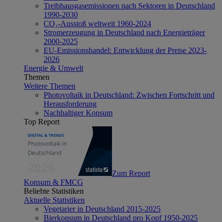
Treibhausgasemissionen nach Sektoren in Deutschland
1990-2030
CO₂-Ausstoß weltweit 1960-2024
Stromerzeugung in Deutschland nach Energieträger
2000-2025
EU-Emissionshandel: Entwicklung der Preise 2023-
2026
Energie & Umwelt
Themen
Weitere Themen
Photovoltaik in Deutschland: Zwischen Fortschritt und
Herausforderung
Nachhaltiger Konsum
Top Report
Zum Report
Konsum & FMCG
Beliebte Statistiken
Aktuelle Statistiken
Vegetarier in Deutschland 2015-2025
Bierkonsum in Deutschland pro Kopf 1950-2025