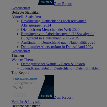
Zum Report
Gesellschaft
Beliebte Statistiken
Aktuelle Statistiken
Bevölkerung Deutschlands nach relevanten
Altersgruppen 2024
Die reichsten Menschen der Welt 2026
Empfänger von Arbeitslosengeld II / Sozialgeld /
Bürgergeld in Deutschland 2005-2025
Ausländer in Deutschland nach Nationalität 2025
Demografie: Altersstruktur in Deutschland 2024
Gesellschaft
Themen
Weitere Themen
Demografischer Wandel - Daten & Fakten
Jugendkriminalität in Deutschland - Daten & Fakten
Top Report
Zum Report
Verkehr & Logistik
Beliebte Statistiken