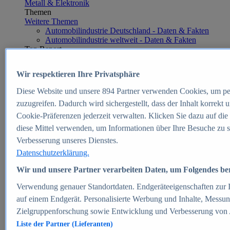
Metall & Elektronik
Themen
Weitere Themen
Automobilindustrie Deutschland - Daten & Fakten
Automobilindustrie weltweit - Daten & Fakten
Top Report
Wir respektieren Ihre Privatsphäre
Diese Website und unsere
894
Partner verwenden Cookies, um pe
Zum Report
zuzugreifen. Dadurch wird sichergestellt, dass der Inhalt korrekt
E-commerce
Cookie-Präferenzen jederzeit verwalten. Klicken Sie dazu auf die
Beliebte Statistiken
diese Mittel verwenden, um Informationen über Ihre Besuche zu s
Aktuelle Statistiken
E-Commerce - Entwicklung des Umsatzes in
Verbesserung unseres Dienstes.
Deutschland 1999-2025
Datenschutzerklärung.
Umsatz von Amazon in Deutschland und weltweit
2010-2025
Wir und unsere Partner verarbeiten Daten, um Folgendes bere
B2C-E-Commerce: Top-50 Online Shops in
Deutschland 2024
Verwendung genauer Standortdaten. Endgeräteeigenschaften zur Id
Marktanteile von Online-Zahlungsverfahren in
auf einem Endgerät. Personalisierte Werbung und Inhalte, Messu
Deutschland 2024
Zielgruppenforschung sowie Entwicklung und Verbesserung von
Umsatzstarke Warengruppen im Online-Handel in
Deutschland 2023-2025
Liste der Partner (Lieferanten)