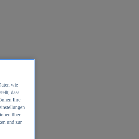
Daten wie
ellt, dass
können Ihre
einstellungen
ionen über
ken und zur