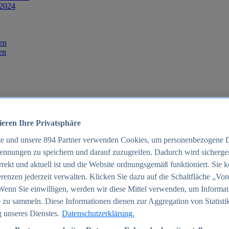
 2024
en
en
ieren Ihre Privatsphäre
te und unsere
894
Partner verwenden Cookies, um personenbezogene 
ennungen zu speichern und darauf zuzugreifen. Dadurch wird sichergest
orrekt und aktuell ist und die Website ordnungsgemäß funktioniert. Sie 
025
renzen jederzeit verwalten. Klicken Sie dazu auf die Schaltfläche „Vor
schland 2025
Wenn Sie einwilligen, werden wir diese Mittel verwenden, um Informat
 zu sammeln. Diese Informationen dienen zur Aggregation von Statisti
 unseres Dienstes.
Datenschutzerklärung.