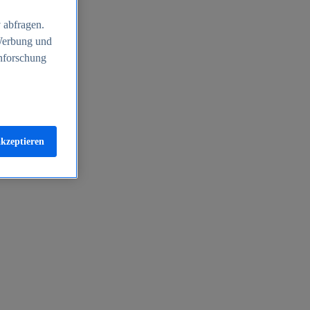
 abfragen.
 Werbung und
nforschung
akzeptieren