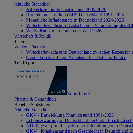
Aktuelle Statistiken
Arbeitslosenquote Deutschland 2005-2026
Bruttoinlandsprodukt (BIP) Deutschland 1991-2025
Monatliche Inflationsrate in Deutschland 2024-2026
Wirtschaftswachstum Deutschland - Veränderung des B
Wertvollste Unternehmen der Welt 2026
Wirtschaft & Politik
Themen
Weitere Themen
Wirtschaftswachstum: Deutschland zwischen Rezession 
Generation Z auf dem Arbeitsmarkt - Daten & Fakten
Top Report
Zum Report
Pharma & Gesundheit
Beliebte Statistiken
Aktuelle Statistiken
GKV - Entwicklung Krankenstand 1991-2026
Lebenserwartung in Deutschland bei Geburt nach Gesch
AU-Tage aufgrund psychischer Erkrankungen in Deutsc
GKV - Krankenstand nach Geschlecht in Deutschland 