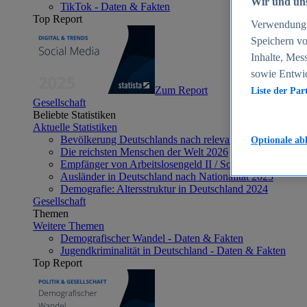
Wir und uns
TikTok - Daten & Fakten
Top Report
Verwendung g
Speichern vo
Inhalte, Mes
sowie Entwi
Zum Report
Liste der Par
Gesellschaft
Beliebte Statistiken
Aktuelle Statistiken
Bevölkerung Deutschlands nach relevanten Altersgrupp
Optionale ab
Die reichsten Menschen der Welt 2026
Empfänger von Arbeitslosengeld II / Sozialgeld / Bürge
Ausländer in Deutschland nach Nationalität 2025
Demografie: Altersstruktur in Deutschland 2024
Gesellschaft
Themen
Weitere Themen
Demografischer Wandel - Daten & Fakten
Jugendkriminalität in Deutschland - Daten & Fakten
Top Report