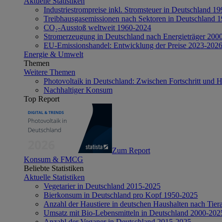
Aktuelle Statistiken
Industriestrompreise inkl. Stromsteuer in Deutschland 1
Treibhausgasemissionen nach Sektoren in Deutschland 
CO₂-Ausstoß weltweit 1960-2024
Stromerzeugung in Deutschland nach Energieträger 200
EU-Emissionshandel: Entwicklung der Preise 2023-202
Energie & Umwelt
Themen
Weitere Themen
Photovoltaik in Deutschland: Zwischen Fortschritt und 
Nachhaltiger Konsum
Top Report
Zum Report
Konsum & FMCG
Beliebte Statistiken
Aktuelle Statistiken
Vegetarier in Deutschland 2015-2025
Bierkonsum in Deutschland pro Kopf 1950-2025
Anzahl der Haustiere in deutschen Haushalten nach Tier
Umsatz mit Bio-Lebensmitteln in Deutschland 2000-202
Anzahl der Veganer in Deutschland 2015-2025