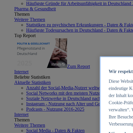
Häufigste Gründe für Arbeitsunfähigkeit in Deutschland
Pharma & Gesundheit
Themen
Weitere Themen
Statistiken zu psychischen Erkrankungen - Daten & Fakt
Häufigste Todesursachen in Deutschland - Daten & Fakt
Top Report
Zum Report
Wir respekt
Internet
Beliebte Statistiken
Diese Websi
Aktuelle Statistiken
Anzahl der Social-Media-Nutzer weltweit 2012-2025
eindeutige K
Social Networks mit den meisten Nutzern weltweit 2025
der Inhalt k
Soziale Netzwerke in Deutschland nach Generationen 2
Cookie-Präfe
Instagram - Nutzung nach Alter und Geschlecht in Deut
Podcasts - Nutzung 2016-2025
verwalten“. 
Internet
Ihre Besuche
Themen
Verbesserung
Weitere Themen
Social Media - Daten & Fakten