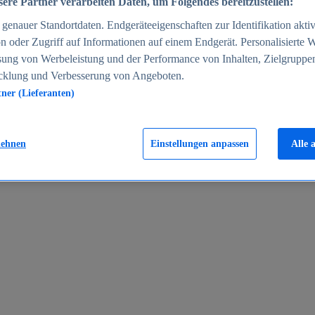
ere Partner verarbeiten Daten, um Folgendes bereitzustellen:
enauer Standortdaten. Endgeräteeigenschaften zur Identifikation aktiv
n oder Zugriff auf Informationen auf einem Endgerät. Personalisierte
sung von Werbeleistung und der Performance von Inhalten, Zielgruppe
cklung und Verbesserung von Angeboten.
tner (Lieferanten)
en 2024
lehnen
Einstellungen anpassen
Alle 
rgeld in Deutschland 2005-2025