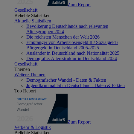
Zum Report
Gesellschaft
Beliebte Statistiken
Aktuelle Statistiken
Bevölkerung Deutschlands nach relevanten
Altersgruppen 2024
Die reichsten Menschen der Welt 2026
Empfänger von Arbeitslosengeld II / Sozialgeld /
Bürgergeld in Deutschland 2005-2025
Ausländer in Deutschland nach Nationalität 2025
Demografie: Altersstruktur in Deutschland 2024
Gesellschaft
Themen
Weitere Themen
Demografischer Wandel - Daten & Fakten
Jugendkriminalität in Deutschland - Daten & Fakten
Top Report
Zum Report
Verkehr & Logistik
Beliebte Statistiken