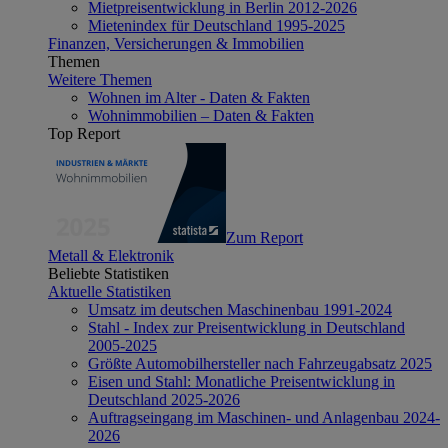
Mietpreisentwicklung in Berlin 2012-2026
Mietenindex für Deutschland 1995-2025
Finanzen, Versicherungen & Immobilien
Themen
Weitere Themen
Wohnen im Alter - Daten & Fakten
Wohnimmobilien – Daten & Fakten
Top Report
Zum Report
Metall & Elektronik
Beliebte Statistiken
Aktuelle Statistiken
Umsatz im deutschen Maschinenbau 1991-2024
Stahl - Index zur Preisentwicklung in Deutschland
2005-2025
Größte Automobilhersteller nach Fahrzeugabsatz 2025
Eisen und Stahl: Monatliche Preisentwicklung in
Deutschland 2025-2026
Auftragseingang im Maschinen- und Anlagenbau 2024-
2026