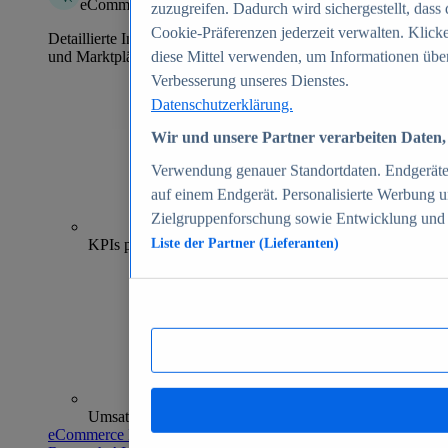
eCommerce Insights
zuzugreifen. Dadurch wird sichergestellt, dass 
Cookie-Präferenzen jederzeit verwalten. Klick
Detaillierte Informationen zu mehr als 39.000 Online-Shops
und Marktplätzen
diese Mittel verwenden, um Informationen über
Verbesserung unseres Dienstes.
Datenschutzerklärung.
Wir und unsere Partner verarbeiten Daten, 
Verwendung genauer Standortdaten. Endgeräteei
auf einem Endgerät. Personalisierte Werbung 
Zielgruppenforschung sowie Entwicklung und
70+
KPIs pro Shop
Liste der Partner (Lieferanten)
Umsatzanalysen und -prognosen
eCommerce Insights entdecken