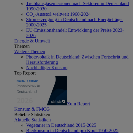
Treibhausgasemissionen nach Sektoren in Deutschland
1990-2030
CO₂-Ausstoß weltweit 1960-2024
Stromerzeugung in Deutschland nach Energieträger
2000-2025
EU-Emissionshandel: Entwicklung der Preise 2023-
2026
Energie & Umwelt
Themen
Weitere Themen
Photovoltaik in Deutschland: Zwischen Fortschritt und
Herausforderung
Nachhaltiger Konsum
Top Report
Zum Report
Konsum & FMCG
Beliebte Statistiken
Aktuelle Statistiken
Vegetarier in Deutschland 2015-2025
Bierkonsum in Deutschland pro Kopf 1950-2025