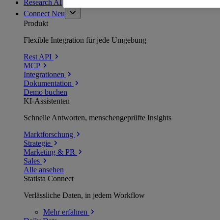
Research AI
Connect
Neu
Produkt
Flexible Integration für jede Umgebung
Rest API
MCP
Integrationen
Dokumentation
Demo buchen
KI-Assistenten
Schnelle Antworten, menschengeprüfte Insights
Marktforschung
Strategie
Marketing & PR
Sales
Alle ansehen
Statista Connect
Verlässliche Daten, in jedem Workflow
Mehr
erfahren