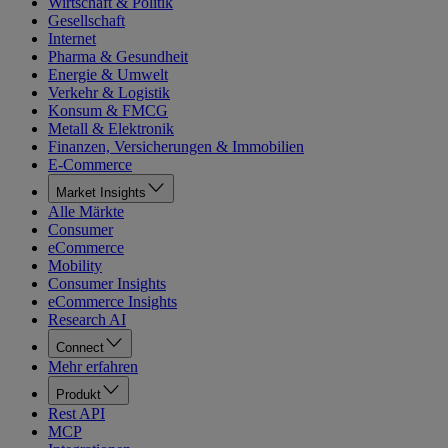
Wirtschaft & Politik
Gesellschaft
Internet
Pharma & Gesundheit
Energie & Umwelt
Verkehr & Logistik
Konsum & FMCG
Metall & Elektronik
Finanzen, Versicherungen & Immobilien
E-Commerce
Market Insights
Alle Märkte
Consumer
eCommerce
Mobility
Consumer Insights
eCommerce Insights
Research AI
Connect
Mehr erfahren
Produkt
Rest API
MCP