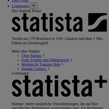
Daily Data
Leistungen
Das Statistik Portal
Trends aus 170 Branchen in 150+ Ländern und über 1 Mio.
Fakten im Direktzugriff.
Mehr über Statista
Über
Statista
Erste Schritte und
Hilfebereich
Webinar & Training
Hub
Statista
Connect
Leistungen
Statista+ bietet zusätzliche Dienstleistungen, die auf Ihre
spezifischen Bedürfnisse zugeschnitten sind. Als Ihr Partner