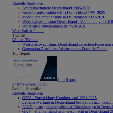
Aktuelle Statistiken
Arbeitslosenquote Deutschland 2005-2026
Bruttoinlandsprodukt (BIP) Deutschland 1991-2025
Monatliche Inflationsrate in Deutschland 2024-2026
Wirtschaftswachstum Deutschland - Veränderung des B
Wertvollste Unternehmen der Welt 2026
Wirtschaft & Politik
Themen
Weitere Themen
Wirtschaftswachstum: Deutschland zwischen Rezession 
Generation Z auf dem Arbeitsmarkt - Daten & Fakten
Top Report
Zum Report
Pharma & Gesundheit
Beliebte Statistiken
Aktuelle Statistiken
GKV - Entwicklung Krankenstand 1991-2026
Lebenserwartung in Deutschland bei Geburt nach Gesch
AU-Tage aufgrund psychischer Erkrankungen in Deutsc
GKV - Krankenstand nach Geschlecht in Deutschland 