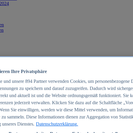
 2024
en
en
ieren Ihre Privatsphäre
te und unsere
894
Partner verwenden Cookies, um personenbezogene 
ennungen zu speichern und darauf zuzugreifen. Dadurch wird sichergest
orrekt und aktuell ist und die Website ordnungsgemäß funktioniert. Sie 
025
renzen jederzeit verwalten. Klicken Sie dazu auf die Schaltfläche „Vor
schland 2025
Wenn Sie einwilligen, werden wir diese Mittel verwenden, um Informat
 zu sammeln. Diese Informationen dienen zur Aggregation von Statisti
 unseres Dienstes.
Datenschutzerklärung.