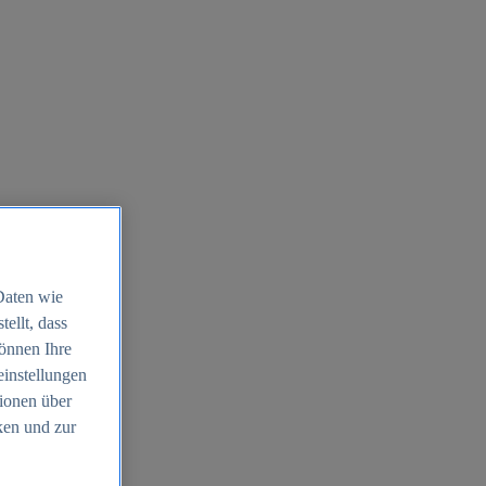
Daten wie
ellt, dass
können Ihre
einstellungen
ionen über
ken und zur