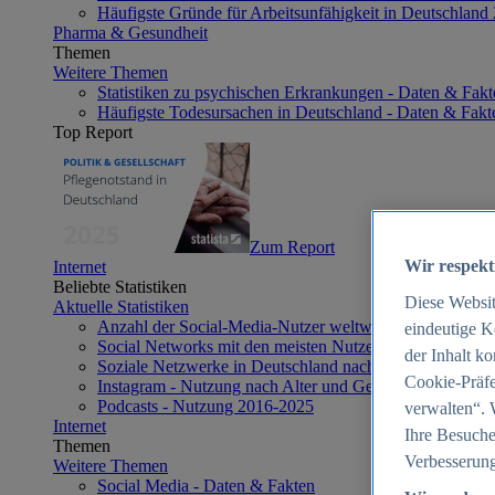
Häufigste Gründe für Arbeitsunfähigkeit in Deutschland
Pharma & Gesundheit
Themen
Weitere Themen
Statistiken zu psychischen Erkrankungen - Daten & Fakt
Häufigste Todesursachen in Deutschland - Daten & Fakt
Top Report
Zum Report
Wir respekt
Internet
Beliebte Statistiken
Diese Websi
Aktuelle Statistiken
Anzahl der Social-Media-Nutzer weltweit 2012-2025
eindeutige K
Social Networks mit den meisten Nutzern weltweit 2025
der Inhalt k
Soziale Netzwerke in Deutschland nach Generationen 2
Cookie-Präfe
Instagram - Nutzung nach Alter und Geschlecht in Deut
Podcasts - Nutzung 2016-2025
verwalten“. 
Internet
Ihre Besuche
Themen
Verbesserung
Weitere Themen
Social Media - Daten & Fakten