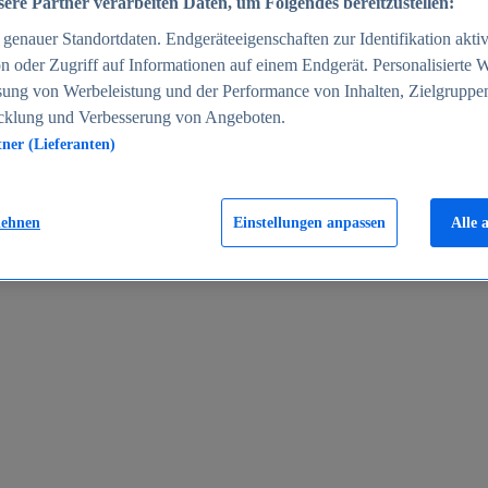
ere Partner verarbeiten Daten, um Folgendes bereitzustellen:
enauer Standortdaten. Endgeräteeigenschaften zur Identifikation aktiv
n oder Zugriff auf Informationen auf einem Endgerät. Personalisierte
sung von Werbeleistung und der Performance von Inhalten, Zielgruppe
cklung und Verbesserung von Angeboten.
tner (Lieferanten)
en 2024
lehnen
Einstellungen anpassen
Alle 
rgeld in Deutschland 2005-2025