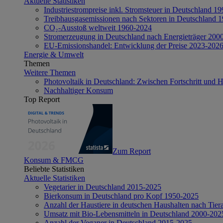
Aktuelle Statistiken
Industriestrompreise inkl. Stromsteuer in Deutschland 1
Treibhausgasemissionen nach Sektoren in Deutschland 
CO₂-Ausstoß weltweit 1960-2024
Stromerzeugung in Deutschland nach Energieträger 200
EU-Emissionshandel: Entwicklung der Preise 2023-202
Energie & Umwelt
Themen
Weitere Themen
Photovoltaik in Deutschland: Zwischen Fortschritt und 
Nachhaltiger Konsum
Top Report
Zum Report
Konsum & FMCG
Beliebte Statistiken
Aktuelle Statistiken
Vegetarier in Deutschland 2015-2025
Bierkonsum in Deutschland pro Kopf 1950-2025
Anzahl der Haustiere in deutschen Haushalten nach Tier
Umsatz mit Bio-Lebensmitteln in Deutschland 2000-202
Anzahl der Veganer in Deutschland 2015-2025