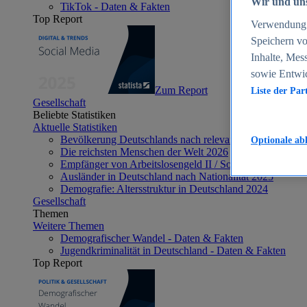
Wir und uns
TikTok - Daten & Fakten
Top Report
Verwendung g
Speichern vo
Inhalte, Mes
sowie Entwi
Zum Report
Liste der Par
Gesellschaft
Beliebte Statistiken
Aktuelle Statistiken
Bevölkerung Deutschlands nach relevanten Altersgrupp
Optionale ab
Die reichsten Menschen der Welt 2026
Empfänger von Arbeitslosengeld II / Sozialgeld / Bürge
Ausländer in Deutschland nach Nationalität 2025
Demografie: Altersstruktur in Deutschland 2024
Gesellschaft
Themen
Weitere Themen
Demografischer Wandel - Daten & Fakten
Jugendkriminalität in Deutschland - Daten & Fakten
Top Report