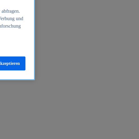
 abfragen.
 Werbung und
nforschung
akzeptieren