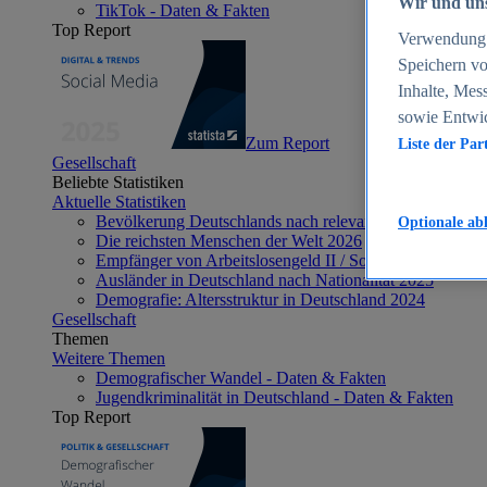
Wir und uns
TikTok - Daten & Fakten
Top Report
Verwendung g
Speichern vo
Inhalte, Mes
sowie Entwi
Zum Report
Liste der Par
Gesellschaft
Beliebte Statistiken
Aktuelle Statistiken
Bevölkerung Deutschlands nach relevanten Altersgrupp
Optionale ab
Die reichsten Menschen der Welt 2026
Empfänger von Arbeitslosengeld II / Sozialgeld / Bürge
Ausländer in Deutschland nach Nationalität 2025
Demografie: Altersstruktur in Deutschland 2024
Gesellschaft
Themen
Weitere Themen
Demografischer Wandel - Daten & Fakten
Jugendkriminalität in Deutschland - Daten & Fakten
Top Report