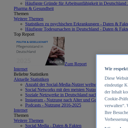
Häufigste Gründe für Arbeitsunfähigkeit in Deutschland
Pharma & Gesundheit
Themen
Weitere Themen
Statistiken zu psychischen Erkrankungen - Daten & Fakt
Häufigste Todesursachen in Deutschland - Daten & Fakt
Top Report
Zum Report
Wir respekt
Internet
Beliebte Statistiken
Diese Websi
Aktuelle Statistiken
Anzahl der Social-Media-Nutzer weltweit 2012-2025
eindeutige K
Social Networks mit den meisten Nutzern weltweit 2025
der Inhalt k
Soziale Netzwerke in Deutschland nach Generationen 2
Cookie-Präfe
Instagram - Nutzung nach Alter und Geschlecht in Deut
Podcasts - Nutzung 2016-2025
verwalten“. 
Internet
Ihre Besuche
Themen
Verbesserung
Weitere Themen
Social Media - Daten & Fakten