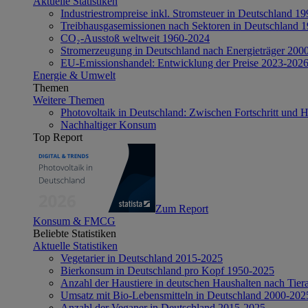
Aktuelle Statistiken
Industriestrompreise inkl. Stromsteuer in Deutschland 1
Treibhausgasemissionen nach Sektoren in Deutschland 
CO₂-Ausstoß weltweit 1960-2024
Stromerzeugung in Deutschland nach Energieträger 200
EU-Emissionshandel: Entwicklung der Preise 2023-202
Energie & Umwelt
Themen
Weitere Themen
Photovoltaik in Deutschland: Zwischen Fortschritt und 
Nachhaltiger Konsum
Top Report
Zum Report
Konsum & FMCG
Beliebte Statistiken
Aktuelle Statistiken
Vegetarier in Deutschland 2015-2025
Bierkonsum in Deutschland pro Kopf 1950-2025
Anzahl der Haustiere in deutschen Haushalten nach Tier
Umsatz mit Bio-Lebensmitteln in Deutschland 2000-202
Anzahl der Veganer in Deutschland 2015-2025