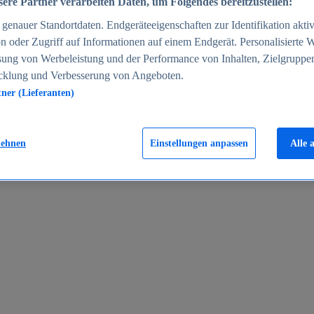
ere Partner verarbeiten Daten, um Folgendes bereitzustellen:
enauer Standortdaten. Endgeräteeigenschaften zur Identifikation aktiv
n oder Zugriff auf Informationen auf einem Endgerät. Personalisierte
sung von Werbeleistung und der Performance von Inhalten, Zielgruppe
cklung und Verbesserung von Angeboten.
tner (Lieferanten)
en 2024
lehnen
Einstellungen anpassen
Alle 
rgeld in Deutschland 2005-2025