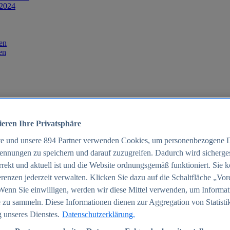
 2024
en
en
ieren Ihre Privatsphäre
te und unsere
894
Partner verwenden Cookies, um personenbezogene 
ennungen zu speichern und darauf zuzugreifen. Dadurch wird sichergest
orrekt und aktuell ist und die Website ordnungsgemäß funktioniert. Sie 
025
renzen jederzeit verwalten. Klicken Sie dazu auf die Schaltfläche „Vor
schland 2025
Wenn Sie einwilligen, werden wir diese Mittel verwenden, um Informat
 zu sammeln. Diese Informationen dienen zur Aggregation von Statisti
 unseres Dienstes.
Datenschutzerklärung.