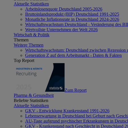
Aktuelle Statistiken
Arbeitslosenquote Deutschland 2005-2026
Bruttoinlandsprodukt (BIP) Deutschland 1991-2025
Monatliche Inflationsrate in Deutschland 2024-2026
Wirtschaftswachstum Deutschland - Veränderung des B
Wertvollste Unternehmen der Welt 2026
Wirtschaft & Politik
Themen
Weitere Themen
Wirtschaftswachstum: Deutschland zwischen Rezession 
Generation Z auf dem Arbeitsmarkt - Daten & Fakten
Top Report
Zum Report
Pharma & Gesundheit
Beliebte Statistiken
Aktuelle Statistiken
GKV - Entwicklung Krankenstand 1991-2026
Lebenserwartung in Deutschland bei Geburt nach Gesch
AU-Tage aufgrund psychischer Erkrankungen in Deutsc
GKV - Krankenstand nach Geschlecht in Deutschland 