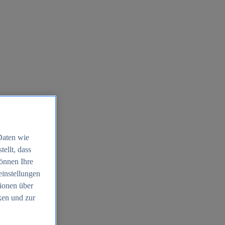
Daten wie
ellt, dass
können Ihre
einstellungen
ionen über
ken und zur