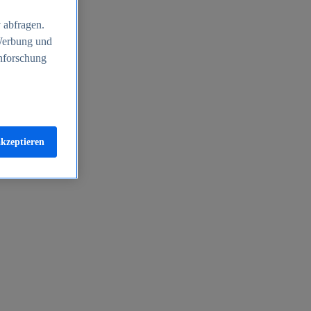
 abfragen.
 Werbung und
nforschung
akzeptieren