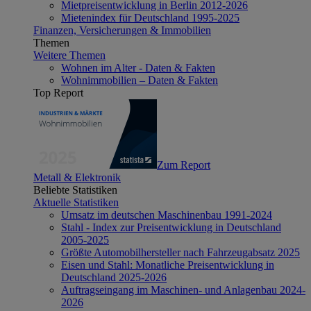
Mietpreisentwicklung in Berlin 2012-2026
Mietenindex für Deutschland 1995-2025
Finanzen, Versicherungen & Immobilien
Themen
Weitere Themen
Wohnen im Alter - Daten & Fakten
Wohnimmobilien – Daten & Fakten
Top Report
Zum Report
Metall & Elektronik
Beliebte Statistiken
Aktuelle Statistiken
Umsatz im deutschen Maschinenbau 1991-2024
Stahl - Index zur Preisentwicklung in Deutschland
2005-2025
Größte Automobilhersteller nach Fahrzeugabsatz 2025
Eisen und Stahl: Monatliche Preisentwicklung in
Deutschland 2025-2026
Auftragseingang im Maschinen- und Anlagenbau 2024-
2026