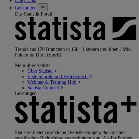
Daily Data
Leistungen
Das Statistik Portal
Trends aus 170 Branchen in 150+ Ländern und über 1 Mio.
Fakten im Direktzugriff.
Mehr über Statista
Über
Statista
Erste Schritte und
Hilfebereich
Webinar & Training
Hub
Statista
Connect
Leistungen
Statista+ bietet zusätzliche Dienstleistungen, die auf Ihre
spezifischen Bedürfnisse zugeschnitten sind. Als Ihr Partner