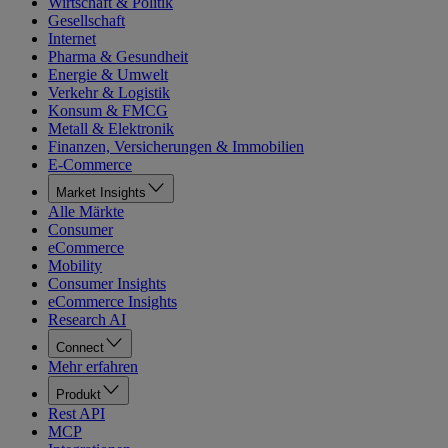
Wirtschaft & Politik
Gesellschaft
Internet
Pharma & Gesundheit
Energie & Umwelt
Verkehr & Logistik
Konsum & FMCG
Metall & Elektronik
Finanzen, Versicherungen & Immobilien
E-Commerce
Market Insights
Alle Märkte
Consumer
eCommerce
Mobility
Consumer Insights
eCommerce Insights
Research AI
Connect
Mehr erfahren
Produkt
Rest API
MCP