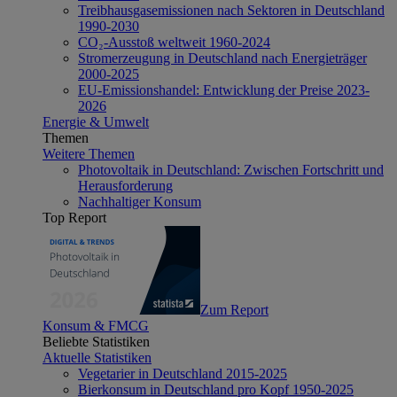
Treibhausgasemissionen nach Sektoren in Deutschland
1990-2030
CO₂-Ausstoß weltweit 1960-2024
Stromerzeugung in Deutschland nach Energieträger
2000-2025
EU-Emissionshandel: Entwicklung der Preise 2023-
2026
Energie & Umwelt
Themen
Weitere Themen
Photovoltaik in Deutschland: Zwischen Fortschritt und
Herausforderung
Nachhaltiger Konsum
Top Report
Zum Report
Konsum & FMCG
Beliebte Statistiken
Aktuelle Statistiken
Vegetarier in Deutschland 2015-2025
Bierkonsum in Deutschland pro Kopf 1950-2025