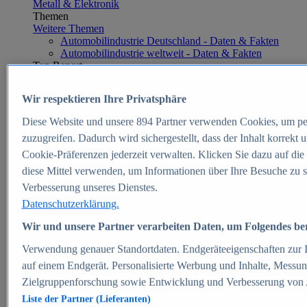
Metall & Elektronik
Themen
Weitere Themen
Automobilindustrie Deutschland - Daten & Fakten
Automobilindustrie weltweit - Daten & Fakten
Top Report
Wir respektieren Ihre Privatsphäre
Diese Website und unsere
894
Partner verwenden Cookies, um pe
Zum Report
zuzugreifen. Dadurch wird sichergestellt, dass der Inhalt korrekt
E-commerce
Cookie-Präferenzen jederzeit verwalten. Klicken Sie dazu auf die
Beliebte Statistiken
diese Mittel verwenden, um Informationen über Ihre Besuche zu s
Aktuelle Statistiken
E-Commerce - Entwicklung des Umsatzes in
Verbesserung unseres Dienstes.
Deutschland 1999-2025
Datenschutzerklärung.
Umsatz von Amazon in Deutschland und weltweit
2010-2025
Wir und unsere Partner verarbeiten Daten, um Folgendes bere
B2C-E-Commerce: Top-50 Online Shops in
Deutschland 2024
Verwendung genauer Standortdaten. Endgeräteeigenschaften zur Id
Marktanteile von Online-Zahlungsverfahren in
auf einem Endgerät. Personalisierte Werbung und Inhalte, Messu
Deutschland 2024
Zielgruppenforschung sowie Entwicklung und Verbesserung von
Umsatzstarke Warengruppen im Online-Handel in
Deutschland 2023-2025
Liste der Partner (Lieferanten)