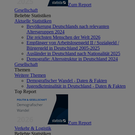
Zum Report
Gesellschaft
Beliebte Statistiken
Aktuelle Statistiken
Bevölkerung Deutschlands nach relevanten
Altersgruppen 2024
Die reichsten Menschen der Welt 2026
Empfänger von Arbeitslosengeld II / Sozialgeld /
Bürgergeld in Deutschland 2005-2025
Ausländer in Deutschland nach Nationalität 2025
Demografie: Altersstruktur in Deutschland 2024
Gesellschaft
Themen
Weitere Themen
Demografischer Wandel - Daten & Fakten
Jugendkriminalität in Deutschland - Daten & Fakten
Top Report
Zum Report
Verkehr & Logistik
Beliebte Statistiken