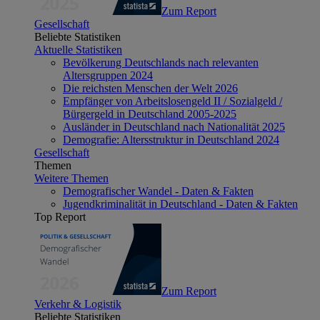
Zum Report
Gesellschaft
Beliebte Statistiken
Aktuelle Statistiken
Bevölkerung Deutschlands nach relevanten
Altersgruppen 2024
Die reichsten Menschen der Welt 2026
Empfänger von Arbeitslosengeld II / Sozialgeld /
Bürgergeld in Deutschland 2005-2025
Ausländer in Deutschland nach Nationalität 2025
Demografie: Altersstruktur in Deutschland 2024
Gesellschaft
Themen
Weitere Themen
Demografischer Wandel - Daten & Fakten
Jugendkriminalität in Deutschland - Daten & Fakten
Top Report
Zum Report
Verkehr & Logistik
Beliebte Statistiken