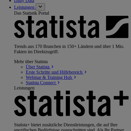
Daily Data
Leistungen
Das Statistik Portal
Trends aus 170 Branchen in 150+ Ländern und über 1 Mio.
Fakten im Direktzugriff.
Mehr über Statista
Über
Statista
Erste Schritte und
Hilfebereich
Webinar & Training
Hub
Statista
Connect
Leistungen
Statista+ bietet zusätzliche Dienstleistungen, die auf Ihre
spezifischen Bedürfnisse zugeschnitten sind. Als Ihr Partner