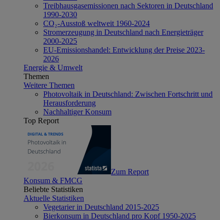
Treibhausgasemissionen nach Sektoren in Deutschland
1990-2030
CO₂-Ausstoß weltweit 1960-2024
Stromerzeugung in Deutschland nach Energieträger
2000-2025
EU-Emissionshandel: Entwicklung der Preise 2023-
2026
Energie & Umwelt
Themen
Weitere Themen
Photovoltaik in Deutschland: Zwischen Fortschritt und
Herausforderung
Nachhaltiger Konsum
Top Report
Zum Report
Konsum & FMCG
Beliebte Statistiken
Aktuelle Statistiken
Vegetarier in Deutschland 2015-2025
Bierkonsum in Deutschland pro Kopf 1950-2025