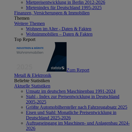
Mietpreisentwicklung in Berlin 2012-2026
Mietenindex für Deutschland 1995-2025
Finanzen, Versicherungen & Immobilien
Themen
Weitere Themen
Wohnen im Alter - Daten & Fakten
Wohnimmobilien – Daten & Fakten
Top Report
Zum Report
Metall & Elektronik
Beliebte Statistiken
Aktuelle Statistiken
Umsatz im deutschen Maschinenbau 1991-2024
Stahl - Index zur Preisentwicklung in Deutschland
2005-2025
Größte Automobilhersteller nach Fahrzeugabsatz 2025
Eisen und Stahl: Monatliche Preisentwicklung in
Deutschland 2025-2026
Auftragseingang im Maschinen- und Anlagenbau 2024-
2026