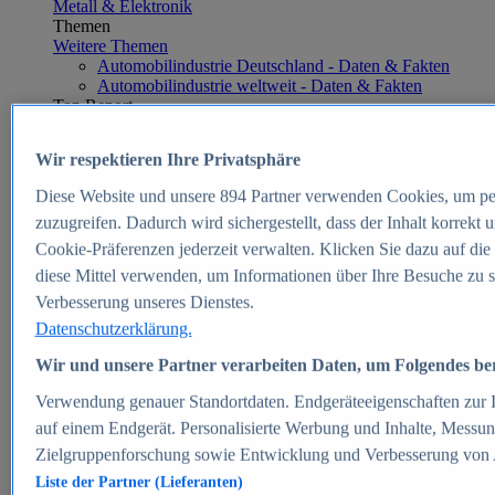
Metall & Elektronik
Themen
Weitere Themen
Automobilindustrie Deutschland - Daten & Fakten
Automobilindustrie weltweit - Daten & Fakten
Top Report
Wir respektieren Ihre Privatsphäre
Diese Website und unsere
894
Partner verwenden Cookies, um pe
Zum Report
zuzugreifen. Dadurch wird sichergestellt, dass der Inhalt korrekt
E-commerce
Cookie-Präferenzen jederzeit verwalten. Klicken Sie dazu auf die
Beliebte Statistiken
diese Mittel verwenden, um Informationen über Ihre Besuche zu s
Aktuelle Statistiken
E-Commerce - Entwicklung des Umsatzes in
Verbesserung unseres Dienstes.
Deutschland 1999-2025
Datenschutzerklärung.
Umsatz von Amazon in Deutschland und weltweit
2010-2025
Wir und unsere Partner verarbeiten Daten, um Folgendes bere
B2C-E-Commerce: Top-50 Online Shops in
Deutschland 2024
Verwendung genauer Standortdaten. Endgeräteeigenschaften zur Id
Marktanteile von Online-Zahlungsverfahren in
auf einem Endgerät. Personalisierte Werbung und Inhalte, Messu
Deutschland 2024
Zielgruppenforschung sowie Entwicklung und Verbesserung von
Umsatzstarke Warengruppen im Online-Handel in
Deutschland 2023-2025
Liste der Partner (Lieferanten)