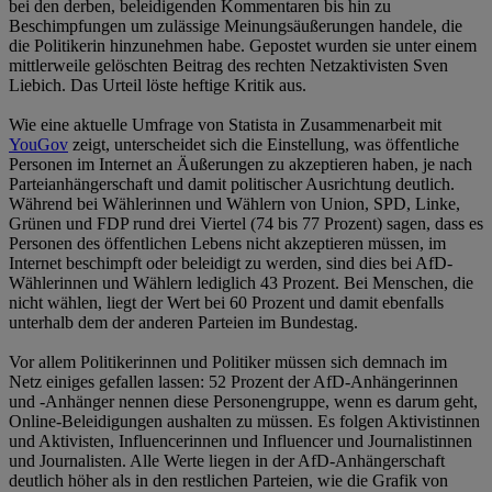
bei den derben, beleidigenden Kommentaren bis hin zu
Beschimpfungen um zulässige Meinungsäußerungen handele, die
die Politikerin hinzunehmen habe. Gepostet wurden sie unter einem
mittlerweile gelöschten Beitrag des rechten Netzaktivisten Sven
Liebich. Das Urteil löste heftige Kritik aus.
Wie eine aktuelle Umfrage von Statista in Zusammenarbeit mit
YouGov
zeigt, unterscheidet sich die Einstellung, was öffentliche
Personen im Internet an Äußerungen zu akzeptieren haben, je nach
Parteianhängerschaft und damit politischer Ausrichtung deutlich.
Während bei Wählerinnen und Wählern von Union, SPD, Linke,
Grünen und FDP rund drei Viertel (74 bis 77 Prozent) sagen, dass es
Personen des öffentlichen Lebens nicht akzeptieren müssen, im
Internet beschimpft oder beleidigt zu werden, sind dies bei AfD-
Wählerinnen und Wählern lediglich 43 Prozent. Bei Menschen, die
nicht wählen, liegt der Wert bei 60 Prozent und damit ebenfalls
unterhalb dem der anderen Parteien im Bundestag.
Vor allem Politikerinnen und Politiker müssen sich demnach im
Netz einiges gefallen lassen: 52 Prozent der AfD-Anhängerinnen
und -Anhänger nennen diese Personengruppe, wenn es darum geht,
Online-Beleidigungen aushalten zu müssen. Es folgen Aktivistinnen
und Aktivisten, Influencerinnen und Influencer und Journalistinnen
und Journalisten. Alle Werte liegen in der AfD-Anhängerschaft
deutlich höher als in den restlichen Parteien, wie die Grafik von