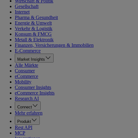
Wirtschaft & Politik
Gesellschaft
Internet
Pharma & Gesundheit
Energie & Umwelt
Verkehr & Logistik
Konsum & FMCG
Metall & Elektronik
Finanzen, Versicherungen & Immobilien
E-Commerce
Market Insights
Alle Märkte
Consumer
eCommerce
Mobility
Consumer Insights
eCommerce Insights
Research AI
Connect
Mehr erfahren
Produkt
Rest API
MCP