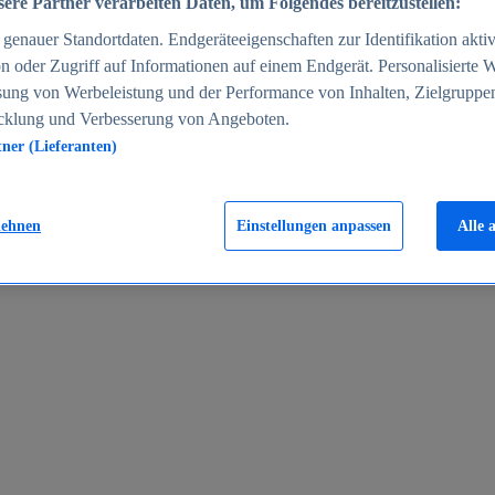
ere Partner verarbeiten Daten, um Folgendes bereitzustellen:
enauer Standortdaten. Endgeräteeigenschaften zur Identifikation aktiv
n oder Zugriff auf Informationen auf einem Endgerät. Personalisierte
sung von Werbeleistung und der Performance von Inhalten, Zielgruppe
cklung und Verbesserung von Angeboten.
tner (Lieferanten)
en 2024
lehnen
Einstellungen anpassen
Alle 
rgeld in Deutschland 2005-2025