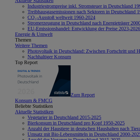
Aktuelle Statistiken
Industriestrompreise inkl. Stromsteuer in Deutschland 1
Treibhausgasemissionen nach Sektoren in Deutschland 
CO₂-Ausstoß weltweit 1960-2024
Stromerzeugung in Deutschland nach Energieträger 200
EU-Emissionshandel: Entwicklung der Preise 2023-202
Energie & Umwelt
Themen
Weitere Themen
Photovoltaik in Deutschland: Zwischen Fortschritt und 
Nachhaltiger Konsum
Top Report
Zum Report
Konsum & FMCG
Beliebte Statistiken
Aktuelle Statistiken
Vegetarier in Deutschland 2015-2025
Bierkonsum in Deutschland pro Kopf 1950-2025
Anzahl der Haustiere in deutschen Haushalten nach Tier
Umsatz mit Bio-Lebensmitteln in Deutschland 2000-202
Anzahl der Veganer in Deutschland 2015-2025