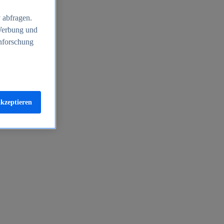
 abfragen.
 Werbung und
nforschung
akzeptieren