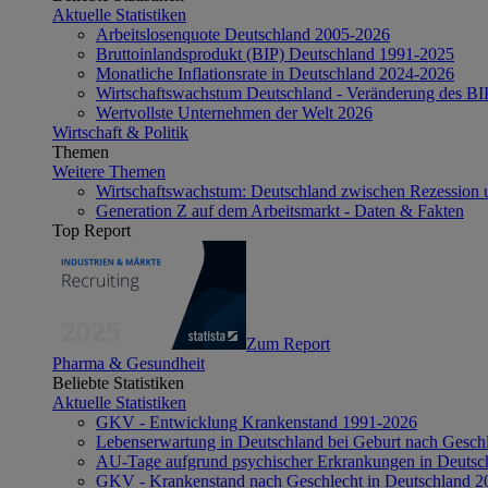
Aktuelle Statistiken
Arbeitslosenquote Deutschland 2005-2026
Bruttoinlandsprodukt (BIP) Deutschland 1991-2025
Monatliche Inflationsrate in Deutschland 2024-2026
Wirtschaftswachstum Deutschland - Veränderung des B
Wertvollste Unternehmen der Welt 2026
Wirtschaft & Politik
Themen
Weitere Themen
Wirtschaftswachstum: Deutschland zwischen Rezession 
Generation Z auf dem Arbeitsmarkt - Daten & Fakten
Top Report
Zum Report
Pharma & Gesundheit
Beliebte Statistiken
Aktuelle Statistiken
GKV - Entwicklung Krankenstand 1991-2026
Lebenserwartung in Deutschland bei Geburt nach Gesch
AU-Tage aufgrund psychischer Erkrankungen in Deutsc
GKV - Krankenstand nach Geschlecht in Deutschland 