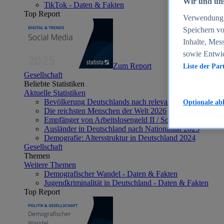
Wir und uns
TikTok - Daten & Fakten
Top Report
Verwendung g
Speichern vo
Inhalte, Mes
sowie Entwi
Zum Report
Liste der Par
Gesellschaft
Beliebte Statistiken
Aktuelle Statistiken
Bevölkerung Deutschlands nach relevanten Altersgrupp
Optionale ab
Die reichsten Menschen der Welt 2026
Empfänger von Arbeitslosengeld II / Sozialgeld / Bürge
Ausländer in Deutschland nach Nationalität 2025
Demografie: Altersstruktur in Deutschland 2024
Gesellschaft
Themen
Weitere Themen
Demografischer Wandel - Daten & Fakten
Jugendkriminalität in Deutschland - Daten & Fakten
Top Report