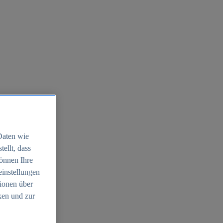
Daten wie
ellt, dass
können Ihre
einstellungen
ionen über
ken und zur