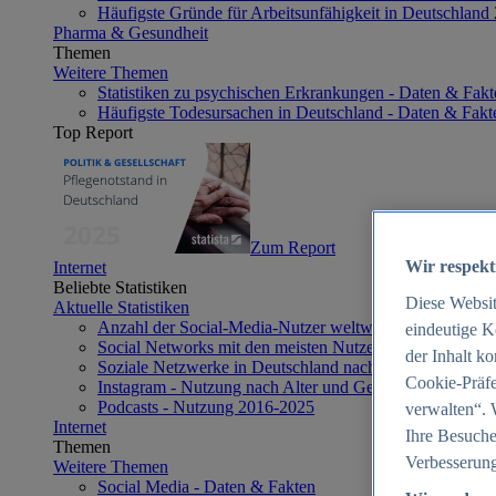
Häufigste Gründe für Arbeitsunfähigkeit in Deutschland
Pharma & Gesundheit
Themen
Weitere Themen
Statistiken zu psychischen Erkrankungen - Daten & Fakt
Häufigste Todesursachen in Deutschland - Daten & Fakt
Top Report
Zum Report
Wir respekt
Internet
Beliebte Statistiken
Diese Websi
Aktuelle Statistiken
Anzahl der Social-Media-Nutzer weltweit 2012-2025
eindeutige K
Social Networks mit den meisten Nutzern weltweit 2025
der Inhalt k
Soziale Netzwerke in Deutschland nach Generationen 2
Cookie-Präfe
Instagram - Nutzung nach Alter und Geschlecht in Deut
Podcasts - Nutzung 2016-2025
verwalten“. 
Internet
Ihre Besuche
Themen
Verbesserung
Weitere Themen
Social Media - Daten & Fakten