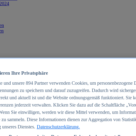
 2024
en
en
ieren Ihre Privatsphäre
te und unsere
894
Partner verwenden Cookies, um personenbezogene 
ennungen zu speichern und darauf zuzugreifen. Dadurch wird sichergest
orrekt und aktuell ist und die Website ordnungsgemäß funktioniert. Sie 
025
renzen jederzeit verwalten. Klicken Sie dazu auf die Schaltfläche „Vor
schland 2025
Wenn Sie einwilligen, werden wir diese Mittel verwenden, um Informat
 zu sammeln. Diese Informationen dienen zur Aggregation von Statisti
 unseres Dienstes.
Datenschutzerklärung.