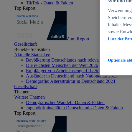
Wir und uns
TikTok - Daten & Fakten
Top Report
Verwendung g
Speichern vo
Inhalte, Mes
sowie Entwi
Zum Report
Liste der Par
Gesellschaft
Beliebte Statistiken
Aktuelle Statistiken
Bevölkerung Deutschlands nach relevanten Altersgrupp
Optionale ab
Die reichsten Menschen der Welt 2026
Empfänger von Arbeitslosengeld II / Sozialgeld / Bürge
Ausländer in Deutschland nach Nationalität 2025
Demografie: Altersstruktur in Deutschland 2024
Gesellschaft
Themen
Weitere Themen
Demografischer Wandel - Daten & Fakten
Jugendkriminalität in Deutschland - Daten & Fakten
Top Report