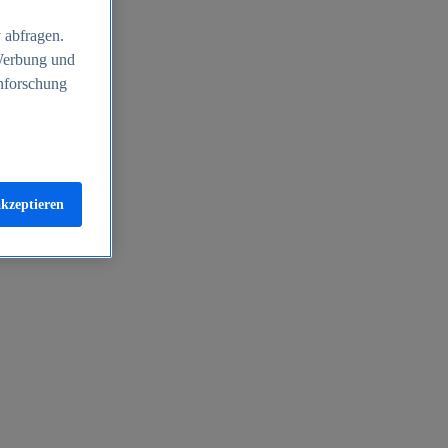
 abfragen.
 Werbung und
nforschung
akzeptieren