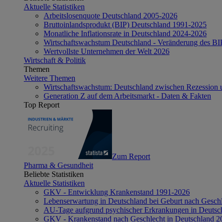
Aktuelle Statistiken
Arbeitslosenquote Deutschland 2005-2026
Bruttoinlandsprodukt (BIP) Deutschland 1991-2025
Monatliche Inflationsrate in Deutschland 2024-2026
Wirtschaftswachstum Deutschland - Veränderung des B
Wertvollste Unternehmen der Welt 2026
Wirtschaft & Politik
Themen
Weitere Themen
Wirtschaftswachstum: Deutschland zwischen Rezession 
Generation Z auf dem Arbeitsmarkt - Daten & Fakten
Top Report
Zum Report
Pharma & Gesundheit
Beliebte Statistiken
Aktuelle Statistiken
GKV - Entwicklung Krankenstand 1991-2026
Lebenserwartung in Deutschland bei Geburt nach Gesch
AU-Tage aufgrund psychischer Erkrankungen in Deutsc
GKV - Krankenstand nach Geschlecht in Deutschland 