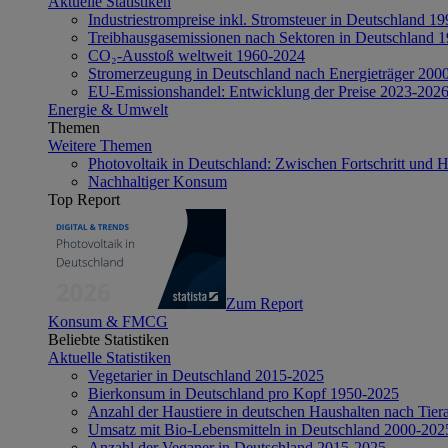
Aktuelle Statistiken
Industriestrompreise inkl. Stromsteuer in Deutschland 1
Treibhausgasemissionen nach Sektoren in Deutschland 
CO₂-Ausstoß weltweit 1960-2024
Stromerzeugung in Deutschland nach Energieträger 200
EU-Emissionshandel: Entwicklung der Preise 2023-202
Energie & Umwelt
Themen
Weitere Themen
Photovoltaik in Deutschland: Zwischen Fortschritt und 
Nachhaltiger Konsum
Top Report
Zum Report
Konsum & FMCG
Beliebte Statistiken
Aktuelle Statistiken
Vegetarier in Deutschland 2015-2025
Bierkonsum in Deutschland pro Kopf 1950-2025
Anzahl der Haustiere in deutschen Haushalten nach Tier
Umsatz mit Bio-Lebensmitteln in Deutschland 2000-202
Anzahl der Veganer in Deutschland 2015-2025