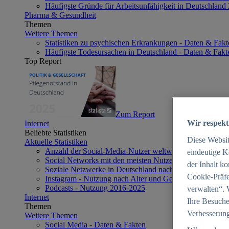
Häufigste Gründe für Arbeitsunfähigkeit in Deutschland
Pharma & Gesundheit
Themen
Weitere Themen
Statistiken zu psychischen Erkrankungen - Daten & Fakt
Häufigste Todesursachen in Deutschland - Daten & Fakt
Top Report
Zum Report
Wir respekt
Internet
Beliebte Statistiken
Diese Websi
Aktuelle Statistiken
Anzahl der Social-Media-Nutzer weltweit 2012-2025
eindeutige K
Social Networks mit den meisten Nutzern weltweit 2025
der Inhalt k
Soziale Netzwerke in Deutschland nach Generationen 2
Cookie-Präfe
Instagram - Nutzung nach Alter und Geschlecht in Deut
Podcasts - Nutzung 2016-2025
verwalten“. 
Internet
Ihre Besuche
Themen
Verbesserung
Weitere Themen
Social Media - Daten & Fakten