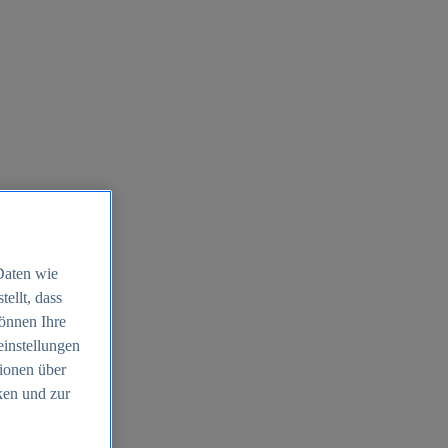
Daten wie
ellt, dass
können Ihre
einstellungen
ionen über
ken und zur