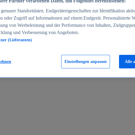
ere Partner verarbeiten Daten, um Folgendes bereitzustellen:
enauer Standortdaten. Endgeräteeigenschaften zur Identifikation aktiv
n oder Zugriff auf Informationen auf einem Endgerät. Personalisierte
sung von Werbeleistung und der Performance von Inhalten, Zielgruppe
cklung und Verbesserung von Angeboten.
tner (Lieferanten)
en 2024
lehnen
Einstellungen anpassen
Alle 
rgeld in Deutschland 2005-2025