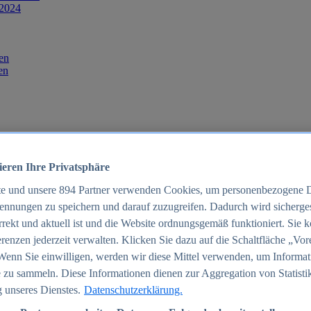
 2024
en
en
ieren Ihre Privatsphäre
te und unsere
894
Partner verwenden Cookies, um personenbezogene 
ennungen zu speichern und darauf zuzugreifen. Dadurch wird sichergest
orrekt und aktuell ist und die Website ordnungsgemäß funktioniert. Sie 
025
renzen jederzeit verwalten. Klicken Sie dazu auf die Schaltfläche „Vor
schland 2025
Wenn Sie einwilligen, werden wir diese Mittel verwenden, um Informat
 zu sammeln. Diese Informationen dienen zur Aggregation von Statisti
 unseres Dienstes.
Datenschutzerklärung.