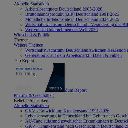
Aktuelle Statistiken
Arbeitslosenquote Deutschland 2005-2026
Bruttoinlandsprodukt (BIP) Deutschland 1991-2025
Monatliche Inflationsrate in Deutschland 2024-2026
Wirtschaftswachstum Deutschland - Veränderung des B
Wertvollste Unternehmen der Welt 2026
Wirtschaft & Politik
Themen
Weitere Themen
Wirtschaftswachstum: Deutschland zwischen Rezession 
Generation Z auf dem Arbeitsmarkt - Daten & Fakten
Top Report
Zum Report
Pharma & Gesundheit
Beliebte Statistiken
Aktuelle Statistiken
GKV - Entwicklung Krankenstand 1991-2026
Lebenserwartung in Deutschland bei Geburt nach Gesch
AU-Tage aufgrund psychischer Erkrankungen in Deutsc
GKV - Krankenstand nach Geschlecht in Deutschland 