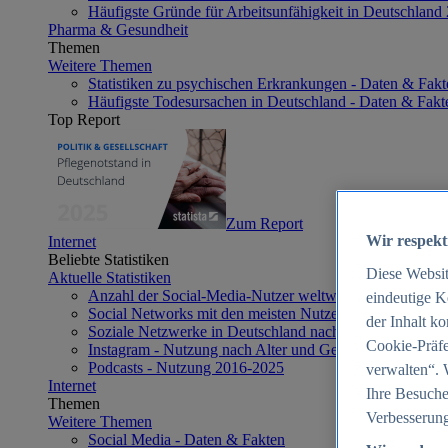
Häufigste Gründe für Arbeitsunfähigkeit in Deutschland
Pharma & Gesundheit
Themen
Weitere Themen
Statistiken zu psychischen Erkrankungen - Daten & Fakt
Häufigste Todesursachen in Deutschland - Daten & Fakt
Top Report
Zum Report
Wir respekt
Internet
Beliebte Statistiken
Diese Websi
Aktuelle Statistiken
Anzahl der Social-Media-Nutzer weltweit 2012-2025
eindeutige K
Social Networks mit den meisten Nutzern weltweit 2025
der Inhalt k
Soziale Netzwerke in Deutschland nach Generationen 2
Cookie-Präfe
Instagram - Nutzung nach Alter und Geschlecht in Deut
Podcasts - Nutzung 2016-2025
verwalten“. 
Internet
Ihre Besuche
Themen
Verbesserung
Weitere Themen
Social Media - Daten & Fakten