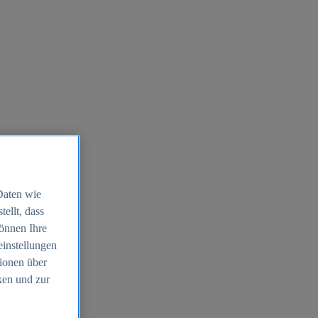
Daten wie
ellt, dass
können Ihre
einstellungen
ionen über
ken und zur