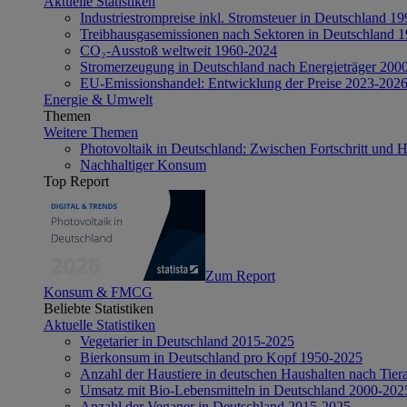
Aktuelle Statistiken
Industriestrompreise inkl. Stromsteuer in Deutschland 1
Treibhausgasemissionen nach Sektoren in Deutschland 
CO₂-Ausstoß weltweit 1960-2024
Stromerzeugung in Deutschland nach Energieträger 200
EU-Emissionshandel: Entwicklung der Preise 2023-202
Energie & Umwelt
Themen
Weitere Themen
Photovoltaik in Deutschland: Zwischen Fortschritt und 
Nachhaltiger Konsum
Top Report
Zum Report
Konsum & FMCG
Beliebte Statistiken
Aktuelle Statistiken
Vegetarier in Deutschland 2015-2025
Bierkonsum in Deutschland pro Kopf 1950-2025
Anzahl der Haustiere in deutschen Haushalten nach Tier
Umsatz mit Bio-Lebensmitteln in Deutschland 2000-202
Anzahl der Veganer in Deutschland 2015-2025