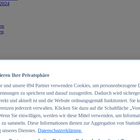
 2024
en
en
ieren Ihre Privatsphäre
te und unsere
894
Partner verwenden Cookies, um personenbezogene 
ennungen zu speichern und darauf zuzugreifen. Dadurch wird sichergest
orrekt und aktuell ist und die Website ordnungsgemäß funktioniert. Sie 
025
renzen jederzeit verwalten. Klicken Sie dazu auf die Schaltfläche „Vor
schland 2025
Wenn Sie einwilligen, werden wir diese Mittel verwenden, um Informat
 zu sammeln. Diese Informationen dienen zur Aggregation von Statisti
 unseres Dienstes.
Datenschutzerklärung.