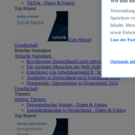
Wir und uns
TikTok - Daten & Fakten
Top Report
Verwendung g
Speichern vo
Inhalte, Mes
sowie Entwi
Zum Report
Liste der Par
Gesellschaft
Beliebte Statistiken
Aktuelle Statistiken
Bevölkerung Deutschlands nach relevanten Altersgrupp
Optionale ab
Die reichsten Menschen der Welt 2026
Empfänger von Arbeitslosengeld II / Sozialgeld / Bürge
Ausländer in Deutschland nach Nationalität 2025
Demografie: Altersstruktur in Deutschland 2024
Gesellschaft
Themen
Weitere Themen
Demografischer Wandel - Daten & Fakten
Jugendkriminalität in Deutschland - Daten & Fakten
Top Report