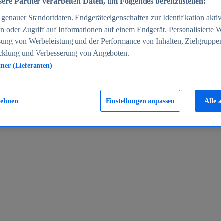
ere Partner verarbeiten Daten, um Folgendes bereitzustellen:
enauer Standortdaten. Endgeräteeigenschaften zur Identifikation aktiv
n oder Zugriff auf Informationen auf einem Endgerät. Personalisierte
sung von Werbeleistung und der Performance von Inhalten, Zielgruppe
cklung und Verbesserung von Angeboten.
tner (Lieferanten)
en 2024
lehnen
Einstellungen anpassen
Alle 
rgeld in Deutschland 2005-2025