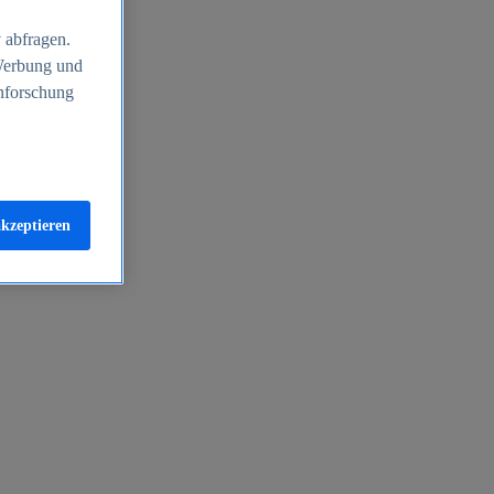
 abfragen.
 Werbung und
nforschung
akzeptieren