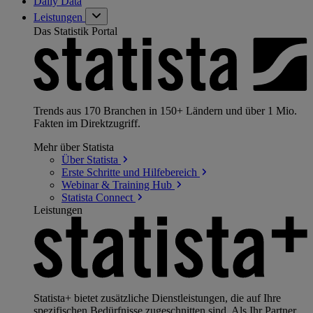
Daily Data
Leistungen
Das Statistik Portal
Trends aus 170 Branchen in 150+ Ländern und über 1 Mio.
Fakten im Direktzugriff.
Mehr über Statista
Über
Statista
Erste Schritte und
Hilfebereich
Webinar & Training
Hub
Statista
Connect
Leistungen
Statista+ bietet zusätzliche Dienstleistungen, die auf Ihre
spezifischen Bedürfnisse zugeschnitten sind. Als Ihr Partner