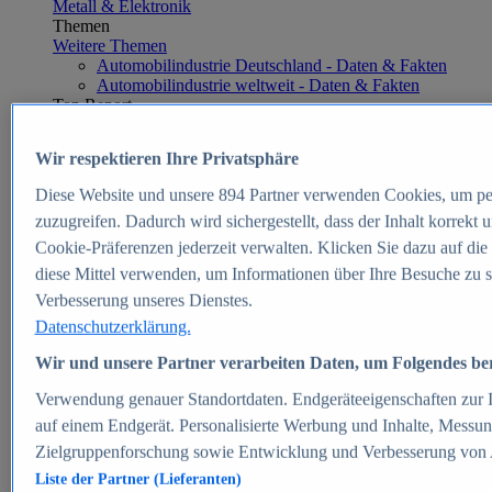
Metall & Elektronik
Themen
Weitere Themen
Automobilindustrie Deutschland - Daten & Fakten
Automobilindustrie weltweit - Daten & Fakten
Top Report
Wir respektieren Ihre Privatsphäre
Diese Website und unsere
894
Partner verwenden Cookies, um pe
Zum Report
zuzugreifen. Dadurch wird sichergestellt, dass der Inhalt korrekt
E-commerce
Cookie-Präferenzen jederzeit verwalten. Klicken Sie dazu auf die
Beliebte Statistiken
diese Mittel verwenden, um Informationen über Ihre Besuche zu s
Aktuelle Statistiken
E-Commerce - Entwicklung des Umsatzes in
Verbesserung unseres Dienstes.
Deutschland 1999-2025
Datenschutzerklärung.
Umsatz von Amazon in Deutschland und weltweit
2010-2025
Wir und unsere Partner verarbeiten Daten, um Folgendes bere
B2C-E-Commerce: Top-50 Online Shops in
Deutschland 2024
Verwendung genauer Standortdaten. Endgeräteeigenschaften zur Id
Marktanteile von Online-Zahlungsverfahren in
auf einem Endgerät. Personalisierte Werbung und Inhalte, Messu
Deutschland 2024
Zielgruppenforschung sowie Entwicklung und Verbesserung von
Umsatzstarke Warengruppen im Online-Handel in
Deutschland 2023-2025
Liste der Partner (Lieferanten)