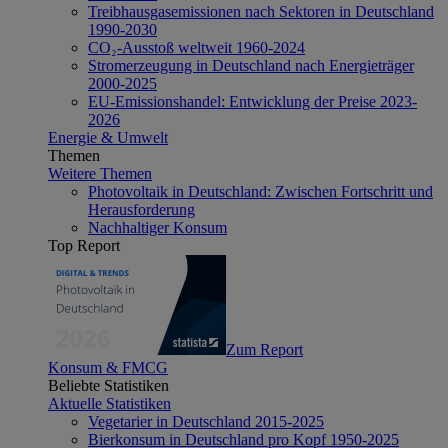
Treibhausgasemissionen nach Sektoren in Deutschland
1990-2030
CO₂-Ausstoß weltweit 1960-2024
Stromerzeugung in Deutschland nach Energieträger
2000-2025
EU-Emissionshandel: Entwicklung der Preise 2023-
2026
Energie & Umwelt
Themen
Weitere Themen
Photovoltaik in Deutschland: Zwischen Fortschritt und
Herausforderung
Nachhaltiger Konsum
Top Report
Zum Report
Konsum & FMCG
Beliebte Statistiken
Aktuelle Statistiken
Vegetarier in Deutschland 2015-2025
Bierkonsum in Deutschland pro Kopf 1950-2025