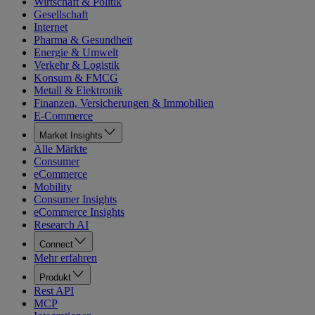
Wirtschaft & Politik
Gesellschaft
Internet
Pharma & Gesundheit
Energie & Umwelt
Verkehr & Logistik
Konsum & FMCG
Metall & Elektronik
Finanzen, Versicherungen & Immobilien
E-Commerce
Market Insights
Alle Märkte
Consumer
eCommerce
Mobility
Consumer Insights
eCommerce Insights
Research AI
Connect
Mehr erfahren
Produkt
Rest API
MCP