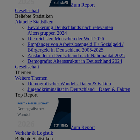
Zum Report
Gesellschaft
Beliebte Statistiken
Aktuelle Statistiken
Bevölkerung Deutschlands nach relevanten
Altersgruppen 2024
Die reichsten Menschen der Welt 2026
Empfänger von Arbeitslosengeld II / Sozialgeld /
Bürgergeld in Deutschland 2005-2025
Ausländer in Deutschland nach Nationalität 2025
Demografie: Altersstruktur in Deutschland 2024
Gesellschaft
Themen
Weitere Themen
Demografischer Wandel - Daten & Fakten
Jugendkriminalität in Deutschland - Daten & Fakten
Top Report
Zum Report
Verkehr & Logistik
Beliebte Statistiken