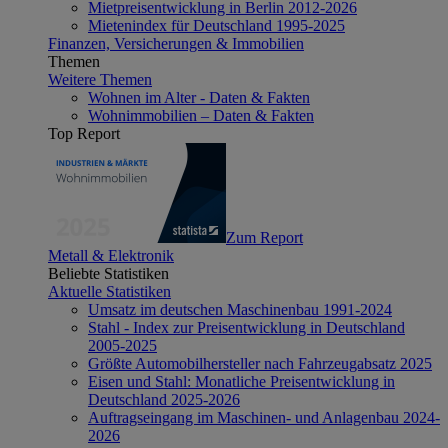
Mietpreisentwicklung in Berlin 2012-2026
Mietenindex für Deutschland 1995-2025
Finanzen, Versicherungen & Immobilien
Themen
Weitere Themen
Wohnen im Alter - Daten & Fakten
Wohnimmobilien – Daten & Fakten
Top Report
Zum Report
Metall & Elektronik
Beliebte Statistiken
Aktuelle Statistiken
Umsatz im deutschen Maschinenbau 1991-2024
Stahl - Index zur Preisentwicklung in Deutschland
2005-2025
Größte Automobilhersteller nach Fahrzeugabsatz 2025
Eisen und Stahl: Monatliche Preisentwicklung in
Deutschland 2025-2026
Auftragseingang im Maschinen- und Anlagenbau 2024-
2026