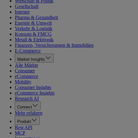
Wirtschaft & Politik
Gesellschaft
Internet
Pharma & Gesundheit
Energie & Umwelt
Verkehr & Logistik
Konsum & FMCG
Metall & Elektronik
Finanzen, Versicherungen & Immobilien
E-Commerce
Market Insights
Alle Märkte
Consumer
eCommerce
Mobility
Consumer Insights
eCommerce Insights
Research AI
Connect
Mehr erfahren
Produkt
Rest API
MCP