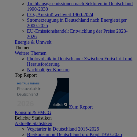
Treibhausgasemissionen nach Sektoren in Deutschland
1990-2030
CO₂-Ausstoß weltweit 1960-2024
Stromerzeugung in Deutschland nach Energieträger
2000-2025
EU-Emissionshandel: Entwicklung der Preise 2023-
2026
Energie & Umwelt
Themen
Weitere Themen
Photovoltaik in Deutschland: Zwischen Fortschritt und
Herausforderung
Nachhaltiger Konsum
Top Report
Zum Report
Konsum & FMCG
Beliebte Statistiken
Aktuelle Statistiken
Vegetarier in Deutschland 2015-2025
Bierkonsum in Deutschland pro Kopf 1950-2025