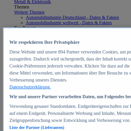
Metall & Elektronik
Themen
Weitere Themen
Automobilindustrie Deutschland - Daten & Fakten
Automobilindustrie weltweit - Daten & Fakten
Top Report
Wir respektieren Ihre Privatsphäre
Diese Website und unsere
894
Partner verwenden Cookies, um pe
Zum Report
zuzugreifen. Dadurch wird sichergestellt, dass der Inhalt korrekt
E-commerce
Cookie-Präferenzen jederzeit verwalten. Klicken Sie dazu auf die
Beliebte Statistiken
diese Mittel verwenden, um Informationen über Ihre Besuche zu s
Aktuelle Statistiken
E-Commerce - Entwicklung des Umsatzes in
Verbesserung unseres Dienstes.
Deutschland 1999-2025
Datenschutzerklärung.
Umsatz von Amazon in Deutschland und weltweit
2010-2025
Wir und unsere Partner verarbeiten Daten, um Folgendes bere
B2C-E-Commerce: Top-50 Online Shops in
Deutschland 2024
Verwendung genauer Standortdaten. Endgeräteeigenschaften zur Id
Marktanteile von Online-Zahlungsverfahren in
auf einem Endgerät. Personalisierte Werbung und Inhalte, Messu
Deutschland 2024
Zielgruppenforschung sowie Entwicklung und Verbesserung von
Umsatzstarke Warengruppen im Online-Handel in
Deutschland 2023-2025
Liste der Partner (Lieferanten)