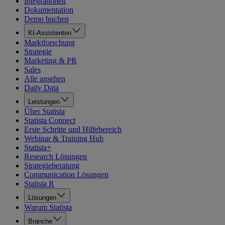
Integrationen
Dokumentation
Demo buchen
KI-Assistenten
Marktforschung
Strategie
Marketing & PR
Sales
Alle ansehen
Daily Data
Leistungen
Über Statista
Statista Connect
Erste Schritte und Hilfebereich
Webinar & Training Hub
Statista+
Research Lösungen
Strategieberatung
Communication Lösungen
Statista R
Lösungen
Warum Statista
Branche