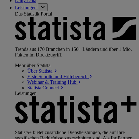
Daily Data
Leistungen
Das Statistik Portal
Trends aus 170 Branchen in 150+ Ländern und über 1 Mio.
Fakten im Direktzugriff.
Mehr über Statista
Über
Statista
Erste Schritte und
Hilfebereich
Webinar & Training
Hub
Statista
Connect
Leistungen
Statista+ bietet zusätzliche Dienstleistungen, die auf Ihre
spezifischen Bedürfnisse zugeschnitten sind. Als Ihr Partner