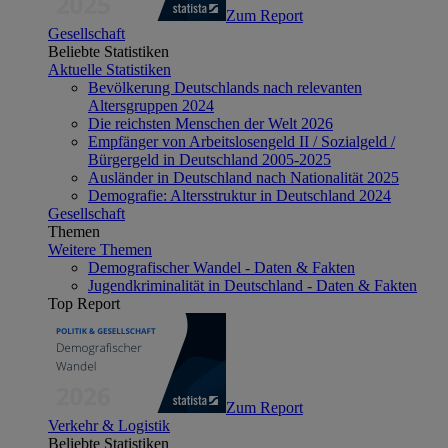
Zum Report
Gesellschaft
Beliebte Statistiken
Aktuelle Statistiken
Bevölkerung Deutschlands nach relevanten
Altersgruppen 2024
Die reichsten Menschen der Welt 2026
Empfänger von Arbeitslosengeld II / Sozialgeld /
Bürgergeld in Deutschland 2005-2025
Ausländer in Deutschland nach Nationalität 2025
Demografie: Altersstruktur in Deutschland 2024
Gesellschaft
Themen
Weitere Themen
Demografischer Wandel - Daten & Fakten
Jugendkriminalität in Deutschland - Daten & Fakten
Top Report
Zum Report
Verkehr & Logistik
Beliebte Statistiken