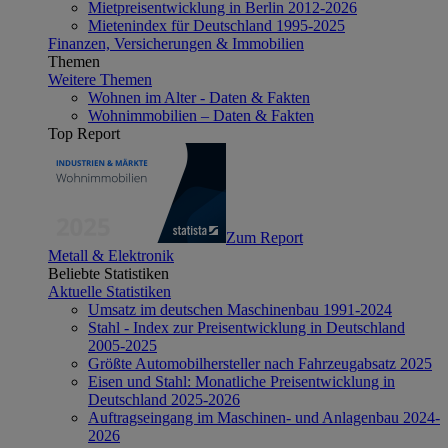
Mietpreisentwicklung in Berlin 2012-2026
Mietenindex für Deutschland 1995-2025
Finanzen, Versicherungen & Immobilien
Themen
Weitere Themen
Wohnen im Alter - Daten & Fakten
Wohnimmobilien – Daten & Fakten
Top Report
Zum Report
Metall & Elektronik
Beliebte Statistiken
Aktuelle Statistiken
Umsatz im deutschen Maschinenbau 1991-2024
Stahl - Index zur Preisentwicklung in Deutschland
2005-2025
Größte Automobilhersteller nach Fahrzeugabsatz 2025
Eisen und Stahl: Monatliche Preisentwicklung in
Deutschland 2025-2026
Auftragseingang im Maschinen- und Anlagenbau 2024-
2026