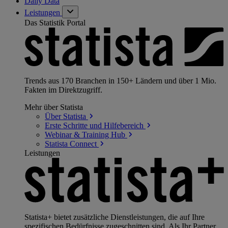
Daily Data
Leistungen
Das Statistik Portal
Trends aus 170 Branchen in 150+ Ländern und über 1 Mio.
Fakten im Direktzugriff.
Mehr über Statista
Über
Statista
Erste Schritte und
Hilfebereich
Webinar & Training
Hub
Statista
Connect
Leistungen
Statista+ bietet zusätzliche Dienstleistungen, die auf Ihre
spezifischen Bedürfnisse zugeschnitten sind. Als Ihr Partner