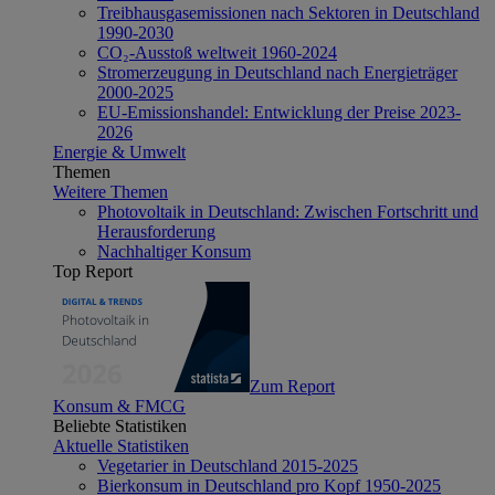
Treibhausgasemissionen nach Sektoren in Deutschland
1990-2030
CO₂-Ausstoß weltweit 1960-2024
Stromerzeugung in Deutschland nach Energieträger
2000-2025
EU-Emissionshandel: Entwicklung der Preise 2023-
2026
Energie & Umwelt
Themen
Weitere Themen
Photovoltaik in Deutschland: Zwischen Fortschritt und
Herausforderung
Nachhaltiger Konsum
Top Report
Zum Report
Konsum & FMCG
Beliebte Statistiken
Aktuelle Statistiken
Vegetarier in Deutschland 2015-2025
Bierkonsum in Deutschland pro Kopf 1950-2025