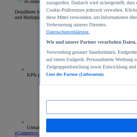
eCommerce Insights
zuzugreifen. Dadurch wird sichergestellt, dass 
Cookie-Präferenzen jederzeit verwalten. Klick
Detaillierte Informationen zu mehr als 39.000 Online-Shops
und Marktplätzen
diese Mittel verwenden, um Informationen über
Verbesserung unseres Dienstes.
Datenschutzerklärung.
Wir und unsere Partner verarbeiten Daten, 
Verwendung genauer Standortdaten. Endgeräteei
auf einem Endgerät. Personalisierte Werbung 
Zielgruppenforschung sowie Entwicklung und
70+
KPIs pro Shop
Liste der Partner (Lieferanten)
Umsatzanalysen und -prognosen
eCommerce Insights entdecken