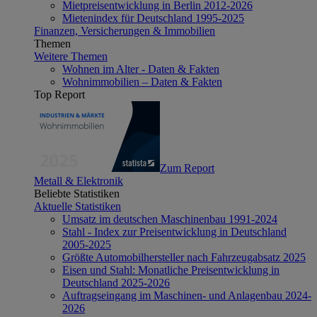
Mietpreisentwicklung in Berlin 2012-2026
Mietenindex für Deutschland 1995-2025
Finanzen, Versicherungen & Immobilien
Themen
Weitere Themen
Wohnen im Alter - Daten & Fakten
Wohnimmobilien – Daten & Fakten
Top Report
Zum Report
Metall & Elektronik
Beliebte Statistiken
Aktuelle Statistiken
Umsatz im deutschen Maschinenbau 1991-2024
Stahl - Index zur Preisentwicklung in Deutschland
2005-2025
Größte Automobilhersteller nach Fahrzeugabsatz 2025
Eisen und Stahl: Monatliche Preisentwicklung in
Deutschland 2025-2026
Auftragseingang im Maschinen- und Anlagenbau 2024-
2026