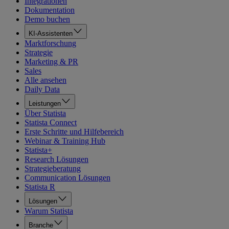
Integrationen
Dokumentation
Demo buchen
KI-Assistenten
Marktforschung
Strategie
Marketing & PR
Sales
Alle ansehen
Daily Data
Leistungen
Über Statista
Statista Connect
Erste Schritte und Hilfebereich
Webinar & Training Hub
Statista+
Research Lösungen
Strategieberatung
Communication Lösungen
Statista R
Lösungen
Warum Statista
Branche