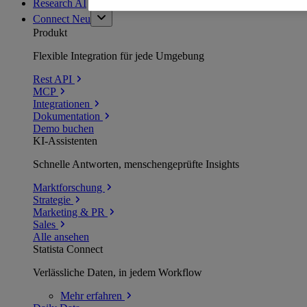
Research AI
Connect
Neu
Produkt
Flexible Integration für jede Umgebung
Rest API
MCP
Integrationen
Dokumentation
Demo buchen
KI-Assistenten
Schnelle Antworten, menschengeprüfte Insights
Marktforschung
Strategie
Marketing & PR
Sales
Alle ansehen
Statista Connect
Verlässliche Daten, in jedem Workflow
Mehr
erfahren