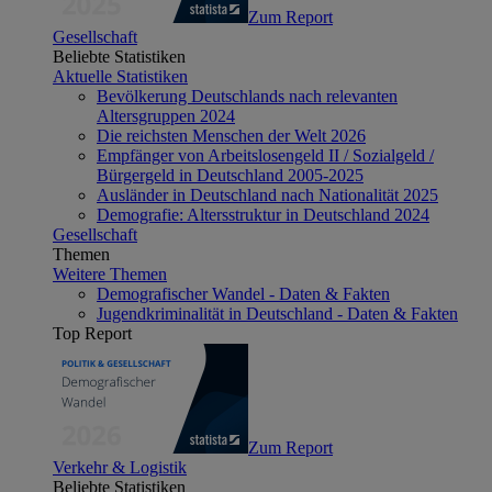
Zum Report
Gesellschaft
Beliebte Statistiken
Aktuelle Statistiken
Bevölkerung Deutschlands nach relevanten
Altersgruppen 2024
Die reichsten Menschen der Welt 2026
Empfänger von Arbeitslosengeld II / Sozialgeld /
Bürgergeld in Deutschland 2005-2025
Ausländer in Deutschland nach Nationalität 2025
Demografie: Altersstruktur in Deutschland 2024
Gesellschaft
Themen
Weitere Themen
Demografischer Wandel - Daten & Fakten
Jugendkriminalität in Deutschland - Daten & Fakten
Top Report
Zum Report
Verkehr & Logistik
Beliebte Statistiken