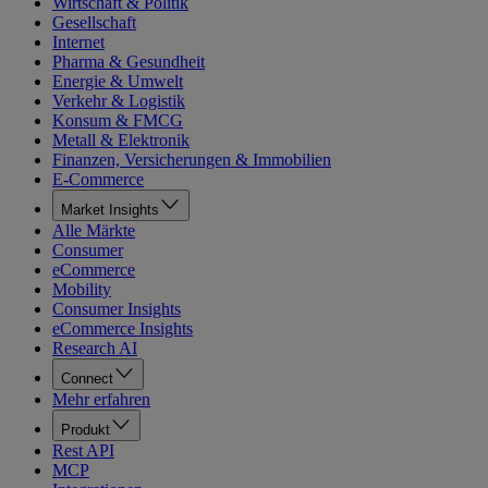
Wirtschaft & Politik
Gesellschaft
Internet
Pharma & Gesundheit
Energie & Umwelt
Verkehr & Logistik
Konsum & FMCG
Metall & Elektronik
Finanzen, Versicherungen & Immobilien
E-Commerce
Market Insights
Alle Märkte
Consumer
eCommerce
Mobility
Consumer Insights
eCommerce Insights
Research AI
Connect
Mehr erfahren
Produkt
Rest API
MCP