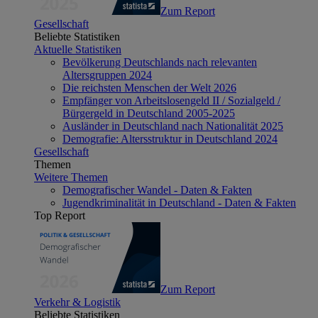
Zum Report
Gesellschaft
Beliebte Statistiken
Aktuelle Statistiken
Bevölkerung Deutschlands nach relevanten
Altersgruppen 2024
Die reichsten Menschen der Welt 2026
Empfänger von Arbeitslosengeld II / Sozialgeld /
Bürgergeld in Deutschland 2005-2025
Ausländer in Deutschland nach Nationalität 2025
Demografie: Altersstruktur in Deutschland 2024
Gesellschaft
Themen
Weitere Themen
Demografischer Wandel - Daten & Fakten
Jugendkriminalität in Deutschland - Daten & Fakten
Top Report
Zum Report
Verkehr & Logistik
Beliebte Statistiken