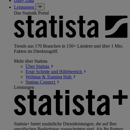
Daily Data
Leistungen
Das Statistik Portal
Trends aus 170 Branchen in 150+ Ländern und über 1 Mio.
Fakten im Direktzugriff.
Mehr über Statista
Über
Statista
Erste Schritte und
Hilfebereich
Webinar & Training
Hub
Statista
Connect
Leistungen
Statista+ bietet zusätzliche Dienstleistungen, die auf Ihre
spezifischen Bedürfnisse zugeschnitten sind. Als Ihr Partner