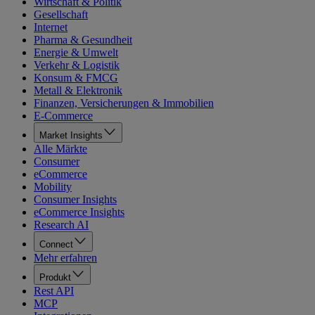
Wirtschaft & Politik
Gesellschaft
Internet
Pharma & Gesundheit
Energie & Umwelt
Verkehr & Logistik
Konsum & FMCG
Metall & Elektronik
Finanzen, Versicherungen & Immobilien
E-Commerce
Market Insights
Alle Märkte
Consumer
eCommerce
Mobility
Consumer Insights
eCommerce Insights
Research AI
Connect
Mehr erfahren
Produkt
Rest API
MCP