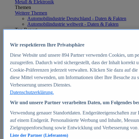
Metall & Elektronik
Themen
Weitere Themen
Automobilindustrie Deutschland - Daten & Fakten
Automobilindustrie weltweit - Daten & Fakten
Top Report
Wir respektieren Ihre Privatsphäre
Diese Website und unsere
894
Partner verwenden Cookies, um pe
Zum Report
zuzugreifen. Dadurch wird sichergestellt, dass der Inhalt korrekt
E-commerce
Cookie-Präferenzen jederzeit verwalten. Klicken Sie dazu auf die
Beliebte Statistiken
diese Mittel verwenden, um Informationen über Ihre Besuche zu s
Aktuelle Statistiken
E-Commerce - Entwicklung des Umsatzes in
Verbesserung unseres Dienstes.
Deutschland 1999-2025
Datenschutzerklärung.
Umsatz von Amazon in Deutschland und weltweit
2010-2025
Wir und unsere Partner verarbeiten Daten, um Folgendes bere
B2C-E-Commerce: Top-50 Online Shops in
Deutschland 2024
Verwendung genauer Standortdaten. Endgeräteeigenschaften zur Id
Marktanteile von Online-Zahlungsverfahren in
auf einem Endgerät. Personalisierte Werbung und Inhalte, Messu
Deutschland 2024
Zielgruppenforschung sowie Entwicklung und Verbesserung von
Umsatzstarke Warengruppen im Online-Handel in
Deutschland 2023-2025
Liste der Partner (Lieferanten)