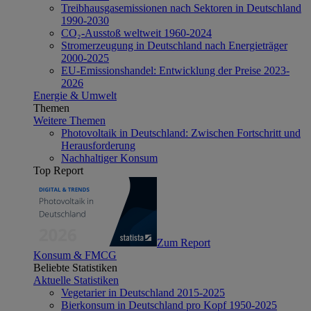
Treibhausgasemissionen nach Sektoren in Deutschland
1990-2030
CO₂-Ausstoß weltweit 1960-2024
Stromerzeugung in Deutschland nach Energieträger
2000-2025
EU-Emissionshandel: Entwicklung der Preise 2023-
2026
Energie & Umwelt
Themen
Weitere Themen
Photovoltaik in Deutschland: Zwischen Fortschritt und
Herausforderung
Nachhaltiger Konsum
Top Report
Zum Report
Konsum & FMCG
Beliebte Statistiken
Aktuelle Statistiken
Vegetarier in Deutschland 2015-2025
Bierkonsum in Deutschland pro Kopf 1950-2025