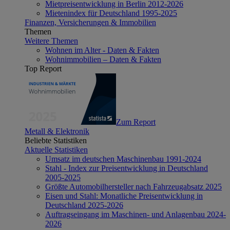
Mietpreisentwicklung in Berlin 2012-2026
Mietenindex für Deutschland 1995-2025
Finanzen, Versicherungen & Immobilien
Themen
Weitere Themen
Wohnen im Alter - Daten & Fakten
Wohnimmobilien – Daten & Fakten
Top Report
Zum Report
Metall & Elektronik
Beliebte Statistiken
Aktuelle Statistiken
Umsatz im deutschen Maschinenbau 1991-2024
Stahl - Index zur Preisentwicklung in Deutschland
2005-2025
Größte Automobilhersteller nach Fahrzeugabsatz 2025
Eisen und Stahl: Monatliche Preisentwicklung in
Deutschland 2025-2026
Auftragseingang im Maschinen- und Anlagenbau 2024-
2026