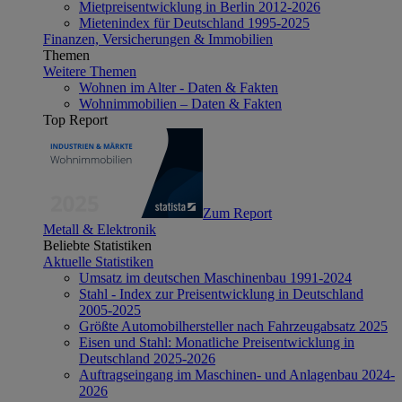
Mietpreisentwicklung in Berlin 2012-2026
Mietenindex für Deutschland 1995-2025
Finanzen, Versicherungen & Immobilien
Themen
Weitere Themen
Wohnen im Alter - Daten & Fakten
Wohnimmobilien – Daten & Fakten
Top Report
Zum Report
Metall & Elektronik
Beliebte Statistiken
Aktuelle Statistiken
Umsatz im deutschen Maschinenbau 1991-2024
Stahl - Index zur Preisentwicklung in Deutschland
2005-2025
Größte Automobilhersteller nach Fahrzeugabsatz 2025
Eisen und Stahl: Monatliche Preisentwicklung in
Deutschland 2025-2026
Auftragseingang im Maschinen- und Anlagenbau 2024-
2026