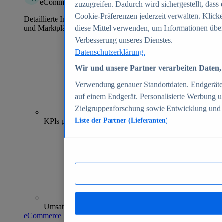
eCommerce Insights
zuzugreifen. Dadurch wird sichergestellt, dass 
Cookie-Präferenzen jederzeit verwalten. Klick
Detaillierte Informationen zu mehr als 39.000 Online-Shops
und Marktplätzen
diese Mittel verwenden, um Informationen über
Verbesserung unseres Dienstes.
Datenschutzerklärung.
Wir und unsere Partner verarbeiten Daten, 
Verwendung genauer Standortdaten. Endgeräteei
auf einem Endgerät. Personalisierte Werbung 
Zielgruppenforschung sowie Entwicklung und
70+
KPIs pro Shop
Liste der Partner (Lieferanten)
Umsatzanalysen und -prognosen
eCommerce Insights entdecken