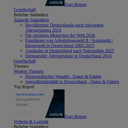
Zum Report
Gesellschaft
Beliebte Statistiken
Aktuelle Statistiken
Bevölkerung Deutschlands nach relevanten
Altersgruppen 2024
Die reichsten Menschen der Welt 2026
Empfänger von Arbeitslosengeld II / Sozialgeld /
Bürgergeld in Deutschland 2005-2025
Ausländer in Deutschland nach Nationalität 2025
Demografie: Altersstruktur in Deutschland 2024
Gesellschaft
Themen
Weitere Themen
Demografischer Wandel - Daten & Fakten
Jugendkriminalität in Deutschland - Daten & Fakten
Top Report
Zum Report
Verkehr & Logistik
Beliebte Statistiken