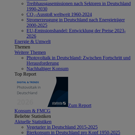
Treibhausgasemissionen nach Sektoren in Deutschland
1990-2030
CO₂-Ausstoß weltweit 1960-2024
Stromerzeugung in Deutschland nach Energieträger
2000-2025
EU-Emissionshandel: Entwicklung der Preise 2023-
2026
Energie & Umwelt
Themen
Weitere Themen
Photovoltaik in Deutschland: Zwischen Fortschritt und
Herausforderung
Nachhaltiger Konsum
Top Report
Zum Report
Konsum & FMCG
Beliebte Statistiken
Aktuelle Statistiken
Vegetarier in Deutschland 2015-2025
Bierkonsum in Deutschland pro Kopf 1950-2025