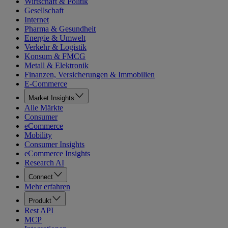
Wirtschaft & Politik
Gesellschaft
Internet
Pharma & Gesundheit
Energie & Umwelt
Verkehr & Logistik
Konsum & FMCG
Metall & Elektronik
Finanzen, Versicherungen & Immobilien
E-Commerce
Market Insights
Alle Märkte
Consumer
eCommerce
Mobility
Consumer Insights
eCommerce Insights
Research AI
Connect
Mehr erfahren
Produkt
Rest API
MCP