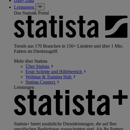
Daily Data
Leistungen
Das Statistik Portal
Trends aus 170 Branchen in 150+ Ländern und über 1 Mio.
Fakten im Direktzugriff.
Mehr über Statista
Über
Statista
Erste Schritte und
Hilfebereich
Webinar & Training
Hub
Statista
Connect
Leistungen
Statista+ bietet zusätzliche Dienstleistungen, die auf Ihre
spezifischen Bedürfnisse zugeschnitten sind. Als Ihr Partner