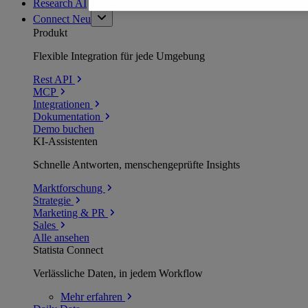
Research AI
Connect
Neu
Produkt
Flexible Integration für jede Umgebung
Rest API
MCP
Integrationen
Dokumentation
Demo buchen
KI-Assistenten
Schnelle Antworten, menschengeprüfte Insights
Marktforschung
Strategie
Marketing & PR
Sales
Alle ansehen
Statista Connect
Verlässliche Daten, in jedem Workflow
Mehr
erfahren