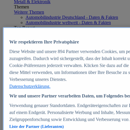
Metall & Elektronik
Themen
Weitere Themen
Automobilindustrie Deutschland - Daten & Fakten
Automobilindustrie weltweit - Daten & Fakten
Top Report
Wir respektieren Ihre Privatsphäre
Diese Website und unsere
894
Partner verwenden Cookies, um pe
Zum Report
zuzugreifen. Dadurch wird sichergestellt, dass der Inhalt korrekt
E-commerce
Cookie-Präferenzen jederzeit verwalten. Klicken Sie dazu auf die
Beliebte Statistiken
diese Mittel verwenden, um Informationen über Ihre Besuche zu s
Aktuelle Statistiken
E-Commerce - Entwicklung des Umsatzes in
Verbesserung unseres Dienstes.
Deutschland 1999-2025
Datenschutzerklärung.
Umsatz von Amazon in Deutschland und weltweit
2010-2025
Wir und unsere Partner verarbeiten Daten, um Folgendes bere
B2C-E-Commerce: Top-50 Online Shops in
Deutschland 2024
Verwendung genauer Standortdaten. Endgeräteeigenschaften zur Id
Marktanteile von Online-Zahlungsverfahren in
auf einem Endgerät. Personalisierte Werbung und Inhalte, Messu
Deutschland 2024
Zielgruppenforschung sowie Entwicklung und Verbesserung von
Umsatzstarke Warengruppen im Online-Handel in
Deutschland 2023-2025
Liste der Partner (Lieferanten)