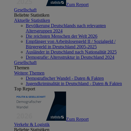
Zum Report
Gesellschaft
Beliebte Statistiken
Aktuelle Statistiken
Bevölkerung Deutschlands nach relevanten
Altersgruppen 2024
Die reichsten Menschen der Welt 2026
Empfänger von Arbeitslosengeld II / Sozialgeld /
Bürgergeld in Deutschland 2005-2025
Ausländer in Deutschland nach Nationalität 2025
Demografie: Altersstruktur in Deutschland 2024
Gesellschaft
Themen
Weitere Themen
Demografischer Wandel - Daten & Fakten
Jugendkriminalität in Deutschland - Daten & Fakten
Top Report
Zum Report
Verkehr & Logistik
Beliebte Statistiken