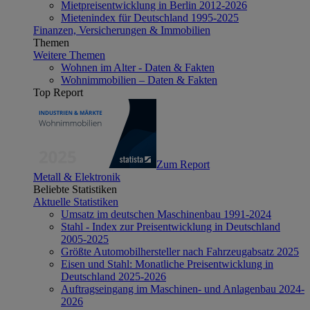
Mietpreisentwicklung in Berlin 2012-2026
Mietenindex für Deutschland 1995-2025
Finanzen, Versicherungen & Immobilien
Themen
Weitere Themen
Wohnen im Alter - Daten & Fakten
Wohnimmobilien – Daten & Fakten
Top Report
Zum Report
Metall & Elektronik
Beliebte Statistiken
Aktuelle Statistiken
Umsatz im deutschen Maschinenbau 1991-2024
Stahl - Index zur Preisentwicklung in Deutschland
2005-2025
Größte Automobilhersteller nach Fahrzeugabsatz 2025
Eisen und Stahl: Monatliche Preisentwicklung in
Deutschland 2025-2026
Auftragseingang im Maschinen- und Anlagenbau 2024-
2026