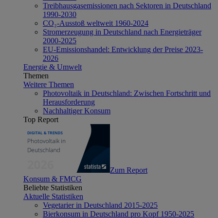
Treibhausgasemissionen nach Sektoren in Deutschland
1990-2030
CO₂-Ausstoß weltweit 1960-2024
Stromerzeugung in Deutschland nach Energieträger
2000-2025
EU-Emissionshandel: Entwicklung der Preise 2023-
2026
Energie & Umwelt
Themen
Weitere Themen
Photovoltaik in Deutschland: Zwischen Fortschritt und
Herausforderung
Nachhaltiger Konsum
Top Report
Zum Report
Konsum & FMCG
Beliebte Statistiken
Aktuelle Statistiken
Vegetarier in Deutschland 2015-2025
Bierkonsum in Deutschland pro Kopf 1950-2025