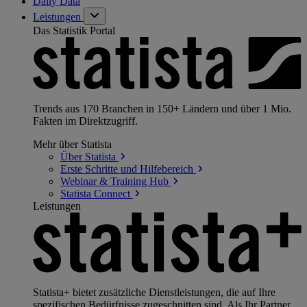
Daily Data
Leistungen
Das Statistik Portal
Trends aus 170 Branchen in 150+ Ländern und über 1 Mio.
Fakten im Direktzugriff.
Mehr über Statista
Über
Statista
Erste Schritte und
Hilfebereich
Webinar & Training
Hub
Statista
Connect
Leistungen
Statista+ bietet zusätzliche Dienstleistungen, die auf Ihre
spezifischen Bedürfnisse zugeschnitten sind. Als Ihr Partner