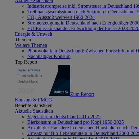
Aktuelle Statistiken
Industriestrompreise inkl. Stromsteuer in Deutschland 1
Treibhausgasemissionen nach Sektoren in Deutschland 
CO₂-Ausstoß weltweit 1960-2024
Stromerzeugung in Deutschland nach Energieträger 200
EU-Emissionshandel: Entwicklung der Preise 2023-202
Energie & Umwelt
Themen
Weitere Themen
Photovoltaik in Deutschland: Zwischen Fortschritt und 
Nachhaltiger Konsum
Top Report
Zum Report
Konsum & FMCG
Beliebte Statistiken
Aktuelle Statistiken
Vegetarier in Deutschland 2015-2025
Bierkonsum in Deutschland pro Kopf 1950-2025
Anzahl der Haustiere in deutschen Haushalten nach Tier
Umsatz mit Bio-Lebensmitteln in Deutschland 2000-202
Anzahl der Veganer in Deutschland 2015-2025