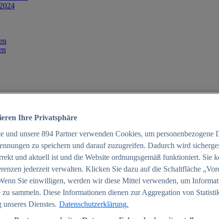
 2024
en
en
ieren Ihre Privatsphäre
te und unsere
894
Partner verwenden Cookies, um personenbezogene 
ennungen zu speichern und darauf zuzugreifen. Dadurch wird sichergest
orrekt und aktuell ist und die Website ordnungsgemäß funktioniert. Sie 
025
renzen jederzeit verwalten. Klicken Sie dazu auf die Schaltfläche „Vor
schland 2025
Wenn Sie einwilligen, werden wir diese Mittel verwenden, um Informat
 zu sammeln. Diese Informationen dienen zur Aggregation von Statisti
 unseres Dienstes.
Datenschutzerklärung.