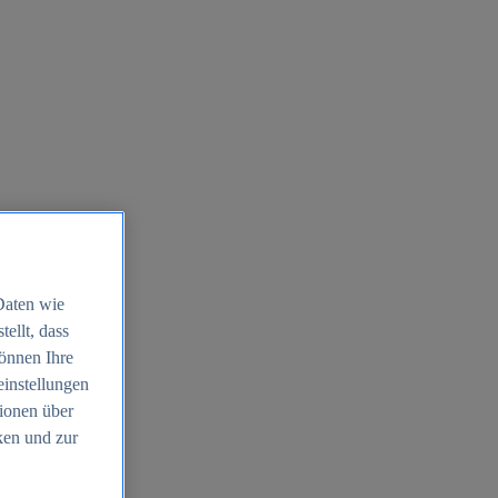
Daten wie
ellt, dass
können Ihre
einstellungen
ionen über
ken und zur