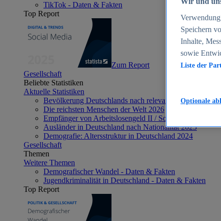
Wir und uns
TikTok - Daten & Fakten
Top Report
Verwendung g
Speichern vo
Inhalte, Mes
sowie Entwi
Zum Report
Liste der Par
Gesellschaft
Beliebte Statistiken
Aktuelle Statistiken
Bevölkerung Deutschlands nach relevanten Altersgrupp
Optionale ab
Die reichsten Menschen der Welt 2026
Empfänger von Arbeitslosengeld II / Sozialgeld / Bürge
Ausländer in Deutschland nach Nationalität 2025
Demografie: Altersstruktur in Deutschland 2024
Gesellschaft
Themen
Weitere Themen
Demografischer Wandel - Daten & Fakten
Jugendkriminalität in Deutschland - Daten & Fakten
Top Report