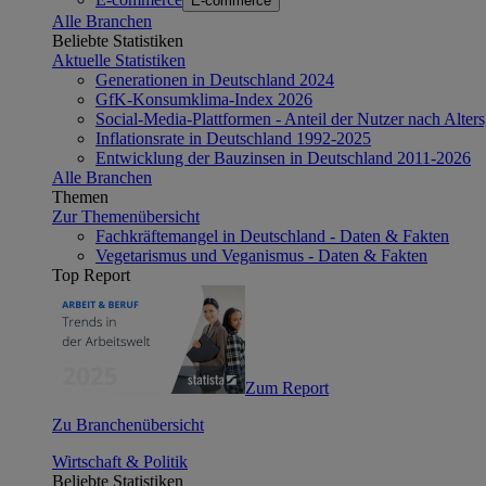
E-commerce
Alle Branchen
Beliebte Statistiken
Aktuelle Statistiken
Generationen in Deutschland 2024
GfK-Konsumklima-Index 2026
Social-Media-Plattformen - Anteil der Nutzer nach Alte
Inflationsrate in Deutschland 1992-2025
Entwicklung der Bauzinsen in Deutschland 2011-2026
Alle Branchen
Themen
Zur Themenübersicht
Fachkräftemangel in Deutschland - Daten & Fakten
Vegetarismus und Veganismus - Daten & Fakten
Top Report
Zum Report
Zu Branchenübersicht
Wirtschaft & Politik
Beliebte Statistiken