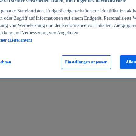
ere Partner verarbeiten Daten, um Folgendes bereitzustellen:
enauer Standortdaten. Endgeräteeigenschaften zur Identifikation aktiv
n oder Zugriff auf Informationen auf einem Endgerät. Personalisierte
sung von Werbeleistung und der Performance von Inhalten, Zielgruppe
cklung und Verbesserung von Angeboten.
tner (Lieferanten)
en 2024
lehnen
Einstellungen anpassen
Alle 
rgeld in Deutschland 2005-2025