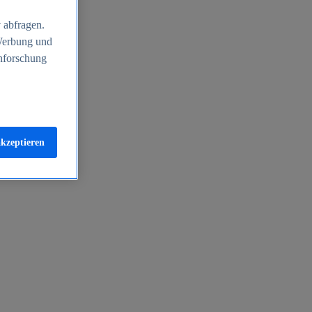
 abfragen.
 Werbung und
nforschung
akzeptieren