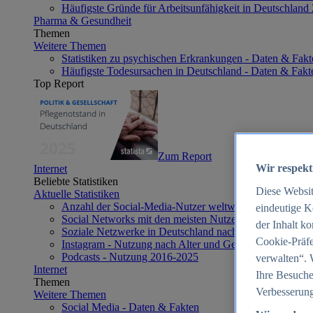
Häufigste Gründe für Arbeitsunfähigkeit in Deutschland
Pharma & Gesundheit
Themen
Weitere Themen
Statistiken zu psychischen Erkrankungen - Daten & Fakt
Häufigste Todesursachen in Deutschland - Daten & Fakt
Top Report
Zum Report
Wir respekt
Internet
Beliebte Statistiken
Diese Websi
Aktuelle Statistiken
Anzahl der Social-Media-Nutzer weltweit 2012-2025
eindeutige K
Social Networks mit den meisten Nutzern weltweit 2025
der Inhalt k
Soziale Netzwerke in Deutschland nach Generationen 2
Cookie-Präfe
Instagram - Nutzung nach Alter und Geschlecht in Deut
Podcasts - Nutzung 2016-2025
verwalten“. 
Internet
Ihre Besuche
Themen
Verbesserung
Weitere Themen
Social Media - Daten & Fakten