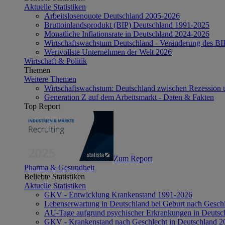
Aktuelle Statistiken
Arbeitslosenquote Deutschland 2005-2026
Bruttoinlandsprodukt (BIP) Deutschland 1991-2025
Monatliche Inflationsrate in Deutschland 2024-2026
Wirtschaftswachstum Deutschland - Veränderung des B
Wertvollste Unternehmen der Welt 2026
Wirtschaft & Politik
Themen
Weitere Themen
Wirtschaftswachstum: Deutschland zwischen Rezession 
Generation Z auf dem Arbeitsmarkt - Daten & Fakten
Top Report
Zum Report
Pharma & Gesundheit
Beliebte Statistiken
Aktuelle Statistiken
GKV - Entwicklung Krankenstand 1991-2026
Lebenserwartung in Deutschland bei Geburt nach Gesch
AU-Tage aufgrund psychischer Erkrankungen in Deutsc
GKV - Krankenstand nach Geschlecht in Deutschland 