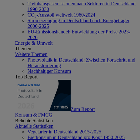
Treibhausgasemissionen nach Sektoren in Deutschland
1990-2030
CO₂-Ausstoß weltweit 1960-2024
Stromerzeugung in Deutschland nach Energieträger
2000-2025
EU-Emissionshandel: Entwicklung der Preise 2023-
2026
Energie & Umwelt
Themen
Weitere Themen
Photovoltaik in Deutschland: Zwischen Fortschritt und
Herausforderung
Nachhaltiger Konsum
Top Report
Zum Report
Konsum & FMCG
Beliebte Statistiken
Aktuelle Statistiken
Vegetarier in Deutschland 2015-2025
Bierkonsum in Deutschland pro Kopf 1950-2025