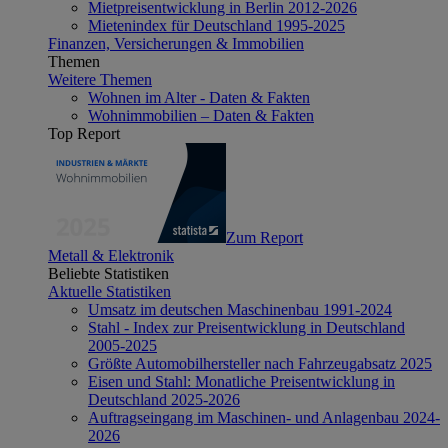
Mietpreisentwicklung in Berlin 2012-2026
Mietenindex für Deutschland 1995-2025
Finanzen, Versicherungen & Immobilien
Themen
Weitere Themen
Wohnen im Alter - Daten & Fakten
Wohnimmobilien – Daten & Fakten
Top Report
Zum Report
Metall & Elektronik
Beliebte Statistiken
Aktuelle Statistiken
Umsatz im deutschen Maschinenbau 1991-2024
Stahl - Index zur Preisentwicklung in Deutschland
2005-2025
Größte Automobilhersteller nach Fahrzeugabsatz 2025
Eisen und Stahl: Monatliche Preisentwicklung in
Deutschland 2025-2026
Auftragseingang im Maschinen- und Anlagenbau 2024-
2026