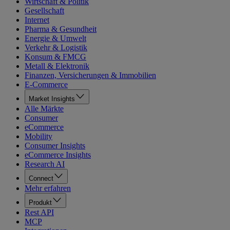
Wirtschaft & Politik
Gesellschaft
Internet
Pharma & Gesundheit
Energie & Umwelt
Verkehr & Logistik
Konsum & FMCG
Metall & Elektronik
Finanzen, Versicherungen & Immobilien
E-Commerce
Market Insights
Alle Märkte
Consumer
eCommerce
Mobility
Consumer Insights
eCommerce Insights
Research AI
Connect
Mehr erfahren
Produkt
Rest API
MCP