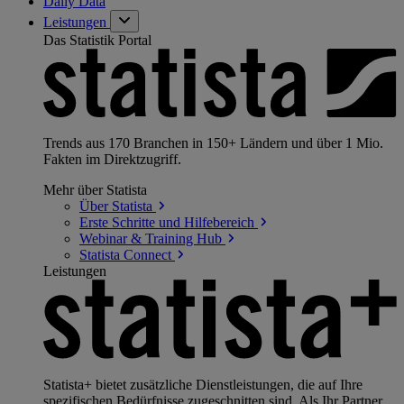
Daily Data
Leistungen
Das Statistik Portal
Trends aus 170 Branchen in 150+ Ländern und über 1 Mio.
Fakten im Direktzugriff.
Mehr über Statista
Über
Statista
Erste Schritte und
Hilfebereich
Webinar & Training
Hub
Statista
Connect
Leistungen
Statista+ bietet zusätzliche Dienstleistungen, die auf Ihre
spezifischen Bedürfnisse zugeschnitten sind. Als Ihr Partner