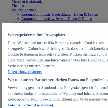
Metall & Elektronik
Themen
Weitere Themen
Automobilindustrie Deutschland - Daten & Fakten
Automobilindustrie weltweit - Daten & Fakten
Top Report
Wir respektieren Ihre Privatsphäre
Diese Website und unsere
894
Partner verwenden Cookies, um pe
Zum Report
zuzugreifen. Dadurch wird sichergestellt, dass der Inhalt korrekt
E-commerce
Cookie-Präferenzen jederzeit verwalten. Klicken Sie dazu auf die
Beliebte Statistiken
diese Mittel verwenden, um Informationen über Ihre Besuche zu s
Aktuelle Statistiken
E-Commerce - Entwicklung des Umsatzes in
Verbesserung unseres Dienstes.
Deutschland 1999-2025
Datenschutzerklärung.
Umsatz von Amazon in Deutschland und weltweit
2010-2025
Wir und unsere Partner verarbeiten Daten, um Folgendes bere
B2C-E-Commerce: Top-50 Online Shops in
Deutschland 2024
Verwendung genauer Standortdaten. Endgeräteeigenschaften zur Id
Marktanteile von Online-Zahlungsverfahren in
auf einem Endgerät. Personalisierte Werbung und Inhalte, Messu
Deutschland 2024
Zielgruppenforschung sowie Entwicklung und Verbesserung von
Umsatzstarke Warengruppen im Online-Handel in
Deutschland 2023-2025
Liste der Partner (Lieferanten)